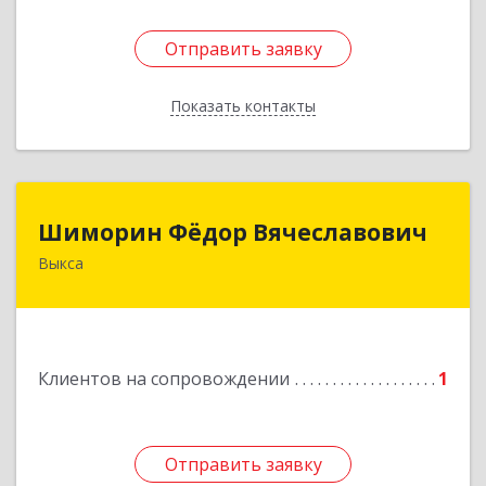
Отправить заявку
Отправить заявку
Показать контакты
Назад
Шиморин Фёдор Вячеславович
Шиморин Фёдор Вячеславович
Выкса
Подробнее
Клиентов на сопровождении
1
Отправить заявку
Отправить заявку