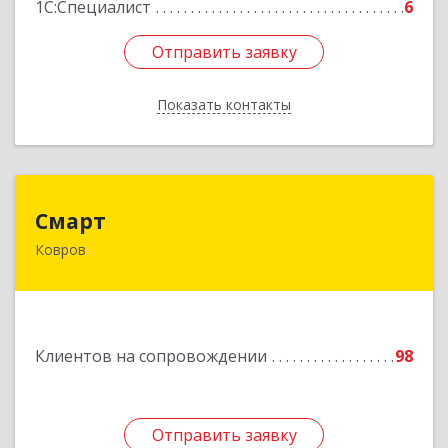
1С:Специалист
6
Отправить заявку
Отправить заявку
Показать контакты
Назад
Смарт
Смарт
Ковров
601900, Владимирская обл, Ковров г, Труда ул,
дом № 4, строение 99, оф.42
Подробнее
Клиентов на сопровождении
98
Отправить заявку
Отправить заявку