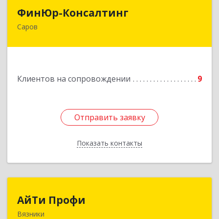
ФинЮр-Консалтинг
ФинЮр-Консалтинг
Саров
607190, Нижегородская обл, Саров г,
Куйбышева ул, дом № 11
Подробнее
Клиентов на сопровождении
9
Отправить заявку
Отправить заявку
Показать контакты
Назад
АйТи Профи
АйТи Профи
Вязники