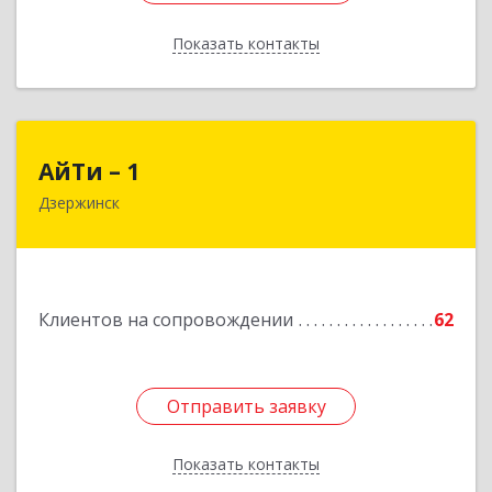
Показать контакты
Назад
АйТи – 1
АйТи – 1
Дзержинск
606015, Нижегородская обл, Дзержинск г,
Ленина пр-кт, дом № 8, кв.20
Подробнее
Клиентов на сопровождении
62
Отправить заявку
Отправить заявку
Показать контакты
Назад