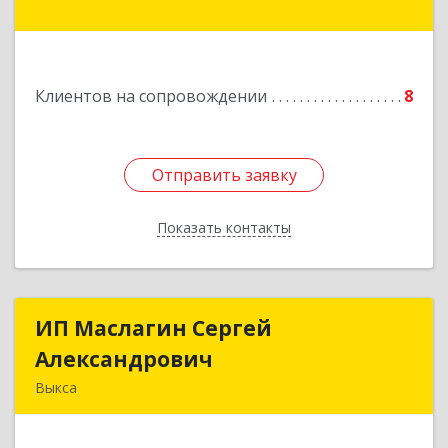
Подробнее
Клиентов на сопровождении
8
Отправить заявку
Отправить заявку
Показать контакты
Назад
ИП Маслагин Сергей
ИП Маслагин Сергей
Александрович
Александрович
Выкса
607060, Нижегородская обл, , Выкса г, Красная
пл., 16/61