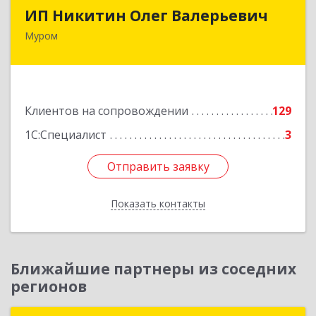
ИП Никитин Олег Валерьевич
ИП Никитин Олег Валерьевич
Муром
602267, Владимирская обл, Муром г,
Коммунистическая ул., дом № 36
Подробнее
Клиентов на сопровождении
129
1С:Специалист
3
Отправить заявку
Отправить заявку
Показать контакты
Назад
Ближайшие партнеры из соседних
регионов