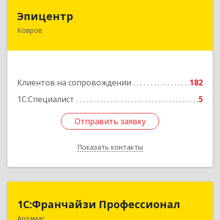
Эпицентр
Эпицентр
Ковров
601900, Владимирская обл, Ковров г, Барсукова
ул, дом № 17
Подробнее
Клиентов на сопровождении
182
1С:Специалист
5
Отправить заявку
Отправить заявку
Показать контакты
Назад
1С:Франчайзи Профессионал
1С:Франчайзи Профессионал
Арзамас