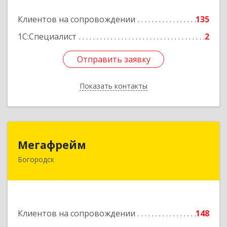
Подробнее
Клиентов на сопровождении
135
1С:Специалист
2
Отправить заявку
Отправить заявку
Показать контакты
Назад
Мегафрейм
Мегафрейм
Богородск
607600, Нижегородская обл, Богородск г,
Ленина ул, дом № 123, этаж 4, пом. 5
Подробнее
Клиентов на сопровождении
148