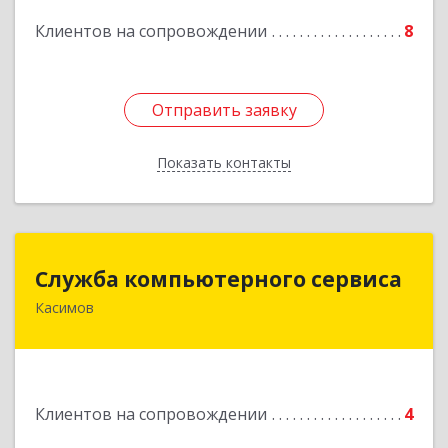
Клиентов на сопровождении
8
Подробнее
Отправить заявку
Отправить заявку
Показать контакты
Назад
Служба компьютерного сервиса
Служба компьютерного сервиса
Касимов
391300, Рязанская обл., г.Касимов, ул.Советская
136
Подробнее
Клиентов на сопровождении
4