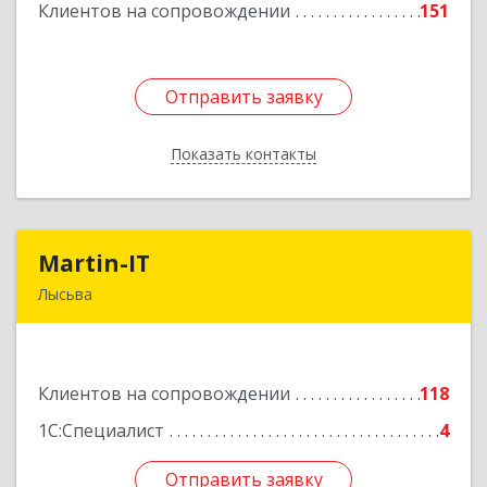
Клиентов на сопровождении
151
Подробнее
Отправить заявку
Отправить заявку
Показать контакты
Назад
Martin-IT
Martin-IT
Лысьва
618900, Пермский край, Лысьва г, Смышляева
ул, дом № 36, этаж 3, оф.7
Клиентов на сопровождении
118
Подробнее
1С:Специалист
4
Отправить заявку
Отправить заявку