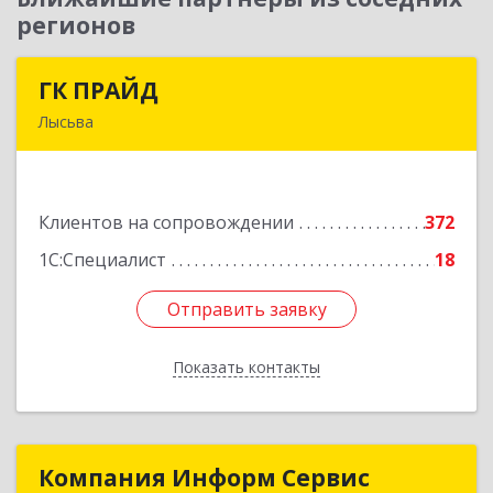
регионов
ГК ПРАЙД
ГК ПРАЙД
Лысьва
618909, Пермский край, Лысьва г, Репина ул,
дом № 41
Клиентов на сопровождении
372
Подробнее
1С:Специалист
18
Отправить заявку
Отправить заявку
Показать контакты
Назад
Компания Информ Сервис
Компания Информ Сервис