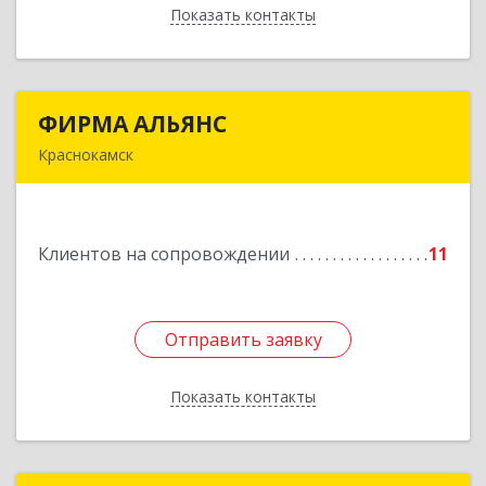
Показать контакты
Назад
ФИРМА АЛЬЯНС
ФИРМА АЛЬЯНС
Краснокамск
Подробнее
Клиентов на сопровождении
11
Отправить заявку
Отправить заявку
Показать контакты
Назад