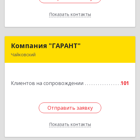
Показать контакты
Назад
Компания "ГАРАНТ"
Компания "ГАРАНТ"
Чайковский
617760, Пермский край, Чайковский г, Карла
Маркса ул, дом № 31, оф.3
Клиентов на сопровождении
101
Подробнее
Отправить заявку
Отправить заявку
Показать контакты
Назад