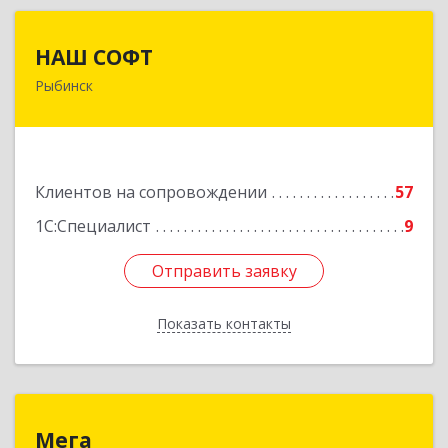
НАШ СОФТ
НАШ СОФТ
Рыбинск
152903, Ярославская обл, Рыбинский р-н,
Рыбинск г, Свободы ул, дом № 6-4
Подробнее
Клиентов на сопровождении
57
1С:Специалист
9
Отправить заявку
Отправить заявку
Показать контакты
Назад
Мега
Мега