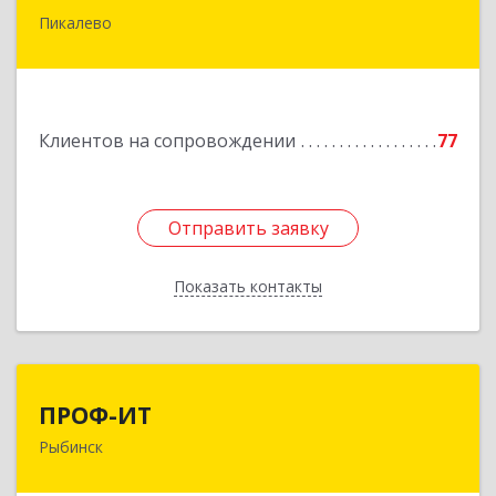
Пикалево
187600, Ленинградская обл, Пикалево г,
Заводская ул, дом № 10
Подробнее
Клиентов на сопровождении
77
Отправить заявку
Отправить заявку
Показать контакты
Назад
ПРОФ-ИТ
ПРОФ-ИТ
Рыбинск
152901, Ярославская обл, Рыбинский р-н,
Рыбинск г, Крестовая ул, дом № 50, оф.6