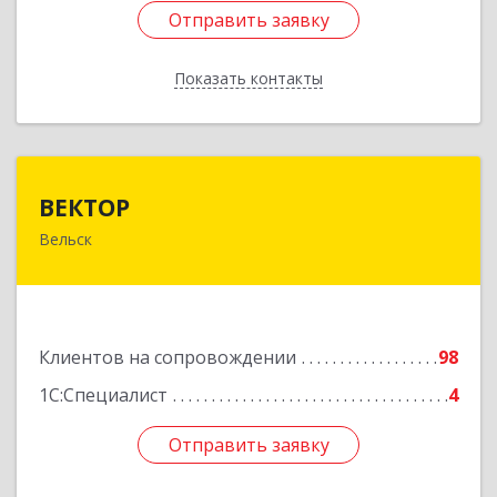
Отправить заявку
Отправить заявку
Показать контакты
Назад
ВЕКТОР
ВЕКТОР
Вельск
165150, Архангельская обл, Вельский р-н,
Вельск г, Конева ул, дом № 16А, строение 2
Подробнее
Клиентов на сопровождении
98
1С:Специалист
4
Отправить заявку
Отправить заявку