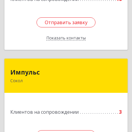
Подробнее
Отправить заявку
Отправить заявку
Показать контакты
Назад
Импульс
Импульс
Сокол
162130, Вологодская обл, Сокольский р-н,
Сокол г, Орешкова ул, дом № 8, кв.3
Подробнее
Клиентов на сопровождении
3