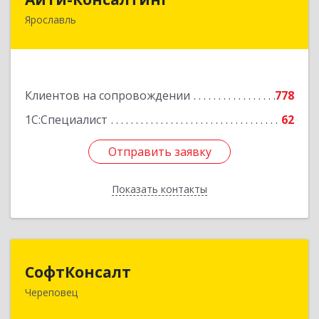
Ярославль
150007, Ярославская обл, Ярославль г, Урочская
ул, дом № 19, пом.28
Подробнее
Клиентов на сопровождении
778
1С:Специалист
62
Отправить заявку
Отправить заявку
Показать контакты
Назад
СофтКонсалт
СофтКонсалт
Череповец
162614, Вологодская обл, Череповец г,
М.Горького ул, дом № 32, оф.611/2