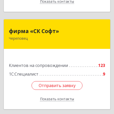
Показать контакты
Назад
фирма «СК Софт»
фирма «СК Софт»
Череповец
162612, Вологодская обл, г.о. город Череповец,
Череповец г, Суворова ул, дом № 6, этаж 2,
оф.6Г
Подробнее
Клиентов на сопровождении
123
1С:Специалист
9
Отправить заявку
Отправить заявку
Показать контакты
Назад