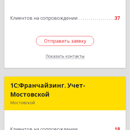
Подробнее
Клиентов на сопровождении
37
Отправить заявку
Отправить заявку
Показать контакты
Назад
1С:Франчайзинг. Учет-
1С:Франчайзинг. Учет-
Мостовской
Мостовской
Мостовской
352570, Краснодарский край, Мостовский р-н,
Мостовской пгт, Производственная ул, дом №
58, корпус 1
Клиентов на сопровождении
18