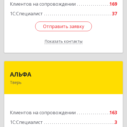
Клиентов на сопровождении
169
1С:Специалист
37
Отправить заявку
Отправить заявку
Показать контакты
Назад
АЛЬФА
АЛЬФА
Тверь
170002, Тверская обл, Тверь г, Чайковского пр-
кт, дом № 19а, оф.400
Подробнее
Клиентов на сопровождении
163
1С:Специалист
3