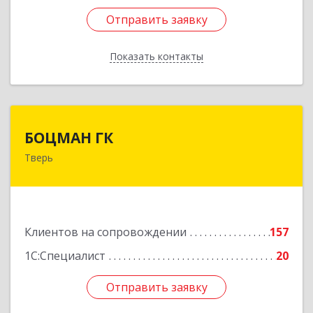
Отправить заявку
Отправить заявку
Показать контакты
Назад
БОЦМАН ГК
БОЦМАН ГК
Тверь
170100, Тверская обл, Тверь г, Лидии
Базановой ул, дом № 20, кв.X
Подробнее
Клиентов на сопровождении
157
1С:Специалист
20
Отправить заявку
Отправить заявку