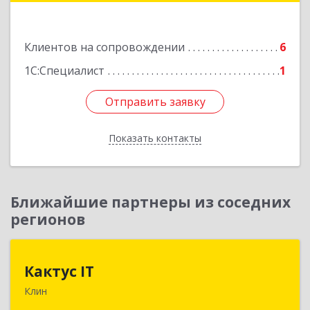
Подробнее
Клиентов на сопровождении
6
1С:Специалист
1
Отправить заявку
Отправить заявку
Показать контакты
Назад
Ближайшие партнеры из соседних
регионов
Кактус IT
Кактус IT
Клин
141607, Московская обл, г.о.Клин, Клин г,