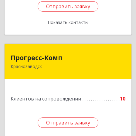
Отправить заявку
Отправить заявку
Показать контакты
Назад
Прогресс-Комп
Прогресс-Комп
Краснозаводск
141321, Московская обл, Сергиево-Посадский
р-н, Краснозаводск г, Новая ул, дом № 8, кв.78
Подробнее
Клиентов на сопровождении
10
Отправить заявку
Отправить заявку