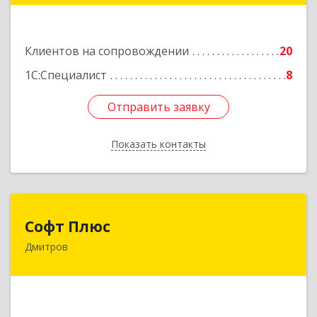
Подробнее
Клиентов на сопровождении
20
1С:Специалист
8
Отправить заявку
Отправить заявку
Показать контакты
Назад
Софт Плюс
Софт Плюс
Дмитров
141851, Московская обл, г.о. Дмитровский,
Игнатово с, объединения Воин тер, дом № 106
Подробнее