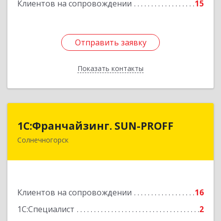
Клиентов на сопровождении
15
Отправить заявку
Отправить заявку
Показать контакты
Назад
1С:Франчайзинг. SUN-PROFF
1С:Франчайзинг. SUN-PROFF
Солнечногорск
141503, Московская обл, Солнечногорский р-н,
Солнечногорск г, Тамойкина ул, дом № 2, оф.26
Подробнее
Клиентов на сопровождении
16
1С:Специалист
2