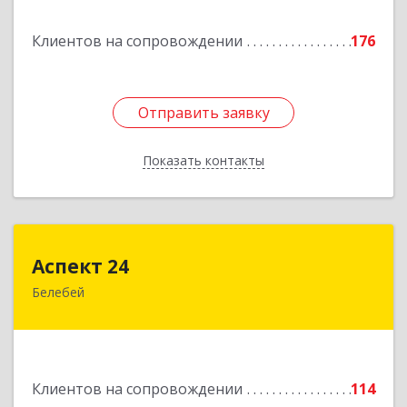
Подробнее
Клиентов на сопровождении
176
Отправить заявку
Отправить заявку
Показать контакты
Назад
Аспект 24
Аспект 24
Белебей
452000, Башкортостан Респ, Белебей г, им
В.И.Ленина ул, дом № 23/1
Подробнее
Клиентов на сопровождении
114