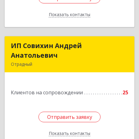
Показать контакты
Назад
ИП Совихин Андрей
ИП Совихин Андрей
Анатольевич
Анатольевич
Отрадный
446300, Самарская обл, Отрадный г, Ленина ул,
дом № 3, кв.85
Клиентов на сопровождении
25
Подробнее
Отправить заявку
Отправить заявку
Показать контакты
Назад