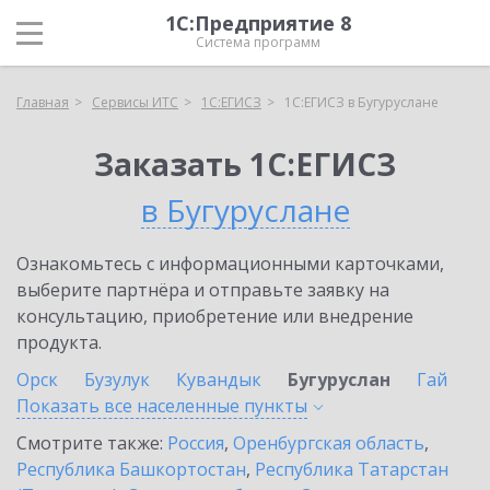
1С:Предприятие 8
Система программ
Главная
Сервисы ИТС
1С:ЕГИСЗ
1С:ЕГИСЗ в Бугуруслане
Заказать 1С:ЕГИСЗ
в Бугуруслане
Ознакомьтесь с информационными карточками,
выберите партнёра и отправьте заявку на
консультацию, приобретение или внедрение
продукта.
Орск
Бузулук
Кувандык
Бугуруслан
Гай
Показать все населенные
пункты
Смотрите также:
Россия
,
Оренбургская область
,
Республика Башкортостан
,
Республика Татарстан