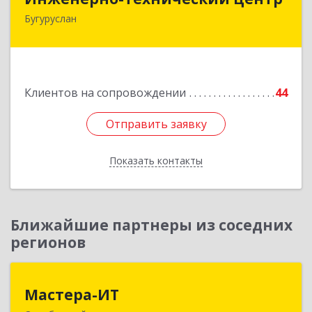
Бугуруслан
461633, Оренбургская обл, Бугуруслан г,
Больничный пер, дом № 8
Подробнее
Клиентов на сопровождении
44
Отправить заявку
Отправить заявку
Показать контакты
Назад
Ближайшие партнеры из соседних
регионов
Мастера-ИТ
Мастера-ИТ