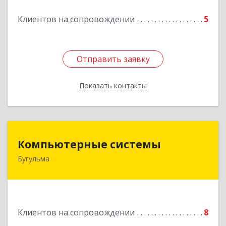
Подробнее
Клиентов на сопровождении
5
Отправить заявку
Отправить заявку
Показать контакты
Назад
Компьютерные системы
Компьютерные системы
Бугульма
420111, Республика Татарстан, Бугульма,
ул.Лево-Булачная, дом № 24, помещение 17
Подробнее
Клиентов на сопровождении
8