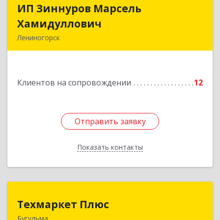
ИП Зиннуров Марсель
ИП Зиннуров Марсель
Хамидуллович
Хамидуллович
Лениногорск
423250, Татарстан Респ, Лениногорский р-н,
Лениногорск г, Халиуллина ул, дом № 79
Клиентов на сопровождении
12
Подробнее
Отправить заявку
Отправить заявку
Показать контакты
Назад
Техмаркет Плюс
Техмаркет Плюс
Бугульма