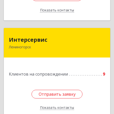
Показать контакты
Назад
Интерсервис
Интерсервис
Лениногорск
423250, Татарстан Респ, Лениногорск г,
Гагарина ул, дом № 36
Подробнее
Клиентов на сопровождении
9
Отправить заявку
Отправить заявку
Показать контакты
Назад