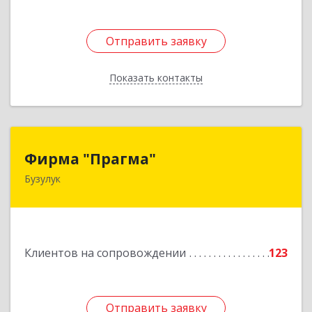
Отправить заявку
Отправить заявку
Показать контакты
Назад
Фирма "Прагма"
Фирма "Прагма"
Бузулук
461040, Оренбургская обл, Бузулукский р-н,
Бузулук г, Пушкина ул, дом № 10
Подробнее
Клиентов на сопровождении
123
Отправить заявку
Отправить заявку