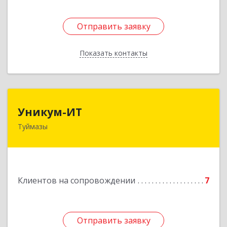
Отправить заявку
Отправить заявку
Показать контакты
Назад
Уникум-ИТ
Уникум-ИТ
Туймазы
452757, Башкортостан Респ, Туймазинский р-н,
Туймазы г, Заводской пер, дом № 2, корпус Б
Подробнее
Клиентов на сопровождении
7
Отправить заявку
Отправить заявку