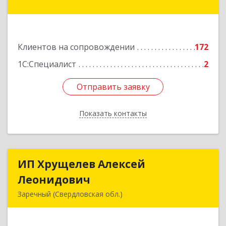
Гагарина ул, дом № 14, оф.908
Подробнее
Клиентов на сопровождении
172
1С:Специалист
2
Отправить заявку
Отправить заявку
Показать контакты
Назад
ИП Хрущелев Алексей
ИП Хрущелев Алексей
Леонидович
Леонидович
Заречный (Свердловская обл.)
624250, Свердловская обл, Заречный г,
Курчатова ул, дом № 27/2, кв.57