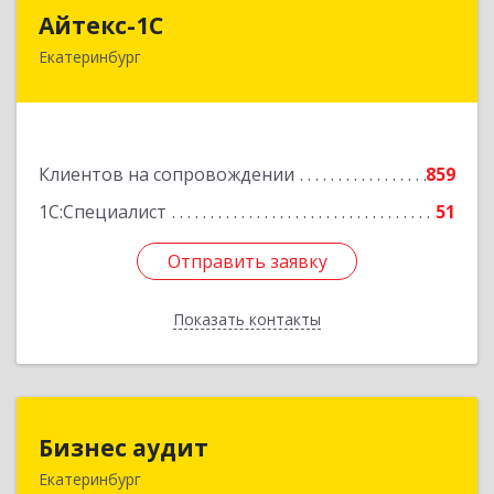
Айтекс-1С
Айтекс-1С
Екатеринбург
620041, Свердловская обл, Екатеринбург г,
Маяковского ул, дом № 25А, оф.1206
Подробнее
Клиентов на сопровождении
859
1С:Специалист
51
Отправить заявку
Отправить заявку
Показать контакты
Назад
Бизнес аудит
Бизнес аудит
Екатеринбург
620062, Свердловская обл, Екатеринбург г,