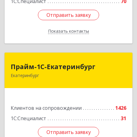
1С:Специалист
70
Отправить заявку
Отправить заявку
Показать контакты
Назад
Прайм-1С-Екатеринбург
Прайм-1С-Екатеринбург
Екатеринбург
620142, Свердловская обл, Екатеринбург г, 8
Марта ул, дом № 49, оф.609
Подробнее
Клиентов на сопровождении
1426
1С:Специалист
31
Отправить заявку
Отправить заявку