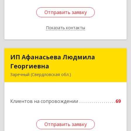
Отправить заявку
Отправить заявку
Показать контакты
Назад
ИП Афанасьева Людмила
ИП Афанасьева Людмила
Георгиевна
Георгиевна
Заречный (Свердловская обл.)
624250, Свердловская обл, Заречный г,
Алещенкова ул, дом № 4, кв.46
Клиентов на сопровождении
69
Подробнее
Отправить заявку
Отправить заявку