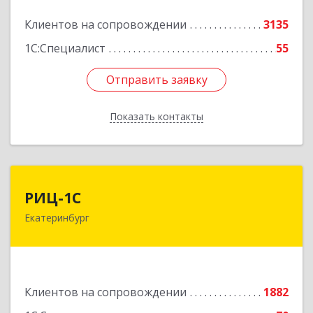
Подробнее
Клиентов на сопровождении
3135
1С:Специалист
55
Отправить заявку
Отправить заявку
Показать контакты
Назад
РИЦ-1С
РИЦ-1С
Екатеринбург
620102, Свердловская обл, Екатеринбург г,
Фурманова ул, дом № 124
Подробнее
Клиентов на сопровождении
1882