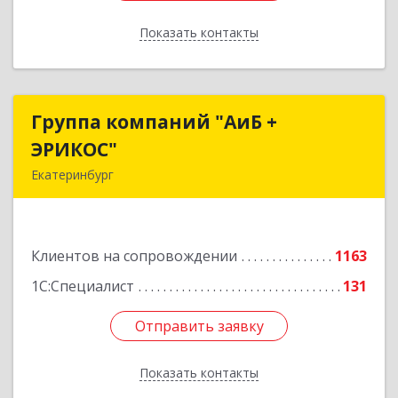
Показать контакты
Назад
Группа компаний "АиБ +
Группа компаний "АиБ +
ЭРИКОС"
ЭРИКОС"
Екатеринбург
620075, Свердловская обл, Екатеринбург г,
Луначарского ул, дом № 81, оф.1008
Клиентов на сопровождении
1163
Подробнее
1С:Специалист
131
Отправить заявку
Отправить заявку
Показать контакты
Назад