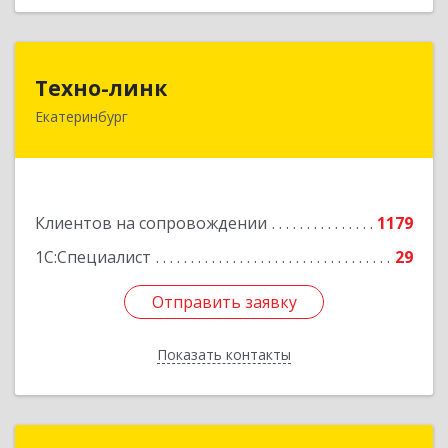
Техно-линк
Техно-линк
Екатеринбург
620000, Свердловская обл, Екатеринбург г,
Основинская ул, строение 10, оф.1116
Подробнее
Клиентов на сопровождении
1179
1С:Специалист
29
Отправить заявку
Отправить заявку
Показать контакты
Назад