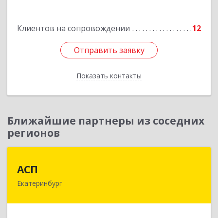
Подробнее
Клиентов на сопровождении
12
Отправить заявку
Отправить заявку
Показать контакты
Назад
Ближайшие партнеры из соседних
регионов
АСП
АСП
Екатеринбург
620075, Свердловская обл, Екатеринбург г,
Карла Либкнехта ул, строение 22, оф.521