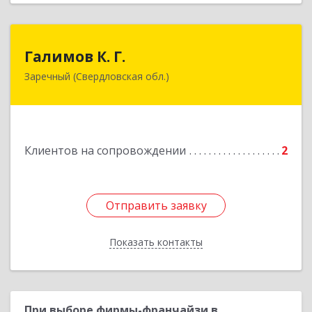
Галимов К. Г.
Галимов К. Г.
Заречный (Свердловская обл.)
Свердловская обл, г. Заречный, ул. Кузнецова,
д.24, оф.72
Подробнее
Клиентов на сопровождении
2
Отправить заявку
Отправить заявку
Показать контакты
Назад
При выборе фирмы-франчайзи в