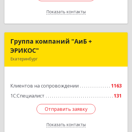
Показать контакты
Назад
Группа компаний "АиБ +
Группа компаний "АиБ +
ЭРИКОС"
ЭРИКОС"
Екатеринбург
620075, Свердловская обл, Екатеринбург г,
Луначарского ул, дом № 81, оф.1008
Клиентов на сопровождении
1163
Подробнее
1С:Специалист
131
Отправить заявку
Отправить заявку
Показать контакты
Назад