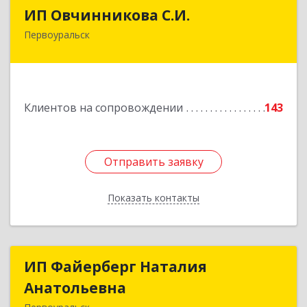
ИП Овчинникова С.И.
ИП Овчинникова С.И.
Первоуральск
623119, Свердловская обл, Первоуральск г,
Береговая ул, дом № 5Б, кв.160
Подробнее
Клиентов на сопровождении
143
Отправить заявку
Отправить заявку
Показать контакты
Назад
ИП Файерберг Наталия
ИП Файерберг Наталия
Анатольевна
Анатольевна