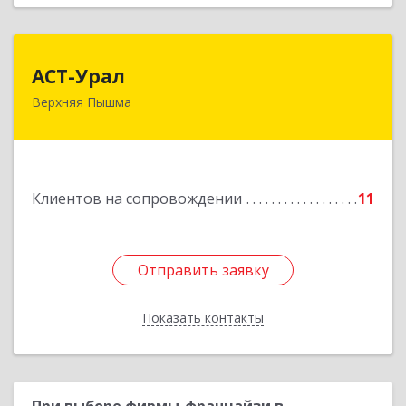
АСТ-Урал
АСТ-Урал
Верхняя Пышма
624090, Свердловская обл, Верхняя Пышма г,
Уральских рабочих ул, дом № 45А - 76
Подробнее
Клиентов на сопровождении
11
Отправить заявку
Отправить заявку
Показать контакты
Назад