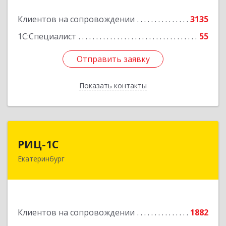
Подробнее
Клиентов на сопровождении
3135
1С:Специалист
55
Отправить заявку
Отправить заявку
Показать контакты
Назад
РИЦ-1С
РИЦ-1С
Екатеринбург
620102, Свердловская обл, Екатеринбург г,
Фурманова ул, дом № 124
Подробнее
Клиентов на сопровождении
1882