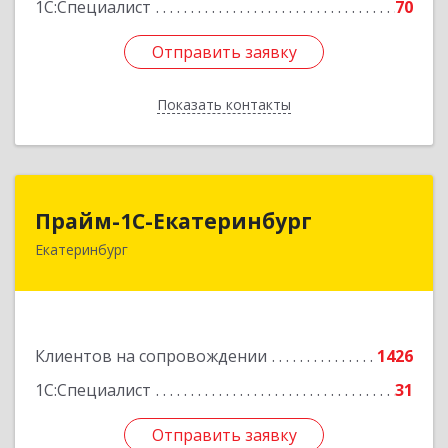
1С:Специалист
70
Отправить заявку
Отправить заявку
Показать контакты
Назад
Прайм-1С-Екатеринбург
Прайм-1С-Екатеринбург
Екатеринбург
620142, Свердловская обл, Екатеринбург г, 8
Марта ул, дом № 49, оф.609
Подробнее
Клиентов на сопровождении
1426
1С:Специалист
31
Отправить заявку
Отправить заявку