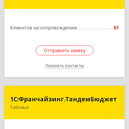
Здание № 83, оф.3
Подробнее
Клиентов на сопровождении
61
Отправить заявку
Отправить заявку
Показать контакты
Назад
1С:Франчайзинг.ТандемБюджет
1С:Франчайзинг.ТандемБюджет
Тобольск
Подробнее