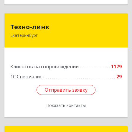
Техно-линк
Техно-линк
Екатеринбург
620000, Свердловская обл, Екатеринбург г,
Основинская ул, строение 10, оф.1116
Подробнее
Клиентов на сопровождении
1179
1С:Специалист
29
Отправить заявку
Отправить заявку
Показать контакты
Назад