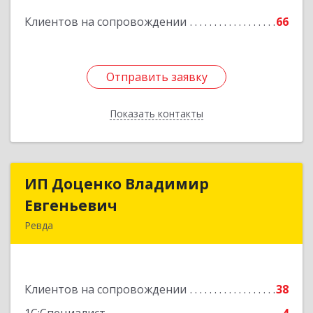
Клиентов на сопровождении
66
Отправить заявку
Отправить заявку
Показать контакты
Назад
ИП Доценко Владимир
ИП Доценко Владимир
Евгеньевич
Евгеньевич
Ревда
623281, Свердловская обл, Ревда г, Карла
Либкнехта ул, дом № 35, кв.31
Клиентов на сопровождении
38
Подробнее