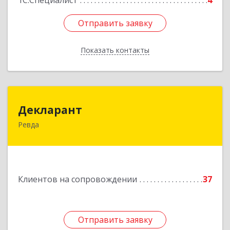
1С:Специалист
4
Отправить заявку
Отправить заявку
Показать контакты
Назад
Декларант
Декларант
Ревда
623280, Свердловская обл, Ревда г, Азина ул,
дом № 81, оф.223
Подробнее
Клиентов на сопровождении
37
Отправить заявку
Отправить заявку