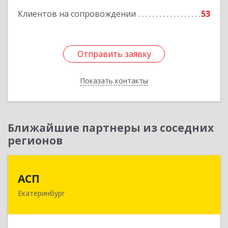
Клиентов на сопровождении
53
Отправить заявку
Отправить заявку
Показать контакты
Назад
Ближайшие партнеры из соседних
регионов
АСП
АСП
Екатеринбург
620075, Свердловская обл, Екатеринбург г,
Карла Либкнехта ул, строение 22, оф.521