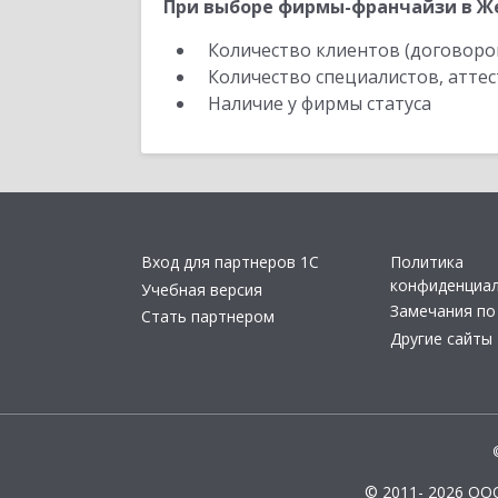
При выборе фирмы-франчайзи в Же
Количество клиентов (договоро
Количество специалистов, атте
Наличие у фирмы статуса
Вход для партнеров 1С
Политика
конфиденциа
Учебная версия
Замечания по
Стать партнером
Другие сайты
© 2011- 2026 ОО