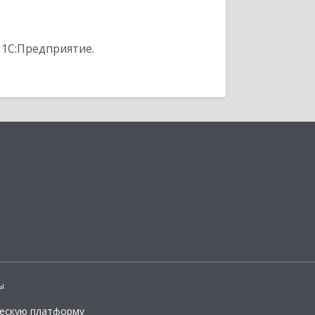
 1С:Предприятие.
ы
ческую платформу