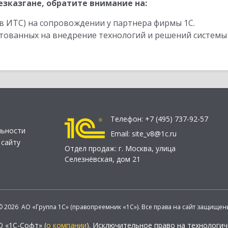
зказгане, обратите внимание на:
в ИТС) на сопровождении у партнера фирмы 1С.
стованных на внедрение технологий и решений системы
Телефон:
+7 (495) 737-92-57
льности
Email:
site_v8@1c.ru
 сайту
Отдел продаж:
г. Москва
,
улица
Селезнёвская, дом 21
© 2026 АО «Группа 1С» (правопреемник «1С»). Все права на сайт защищен
О «1С-Софт» (
о компании
). Исключительное право на технологи