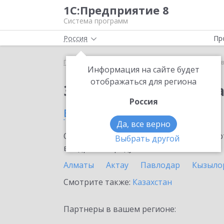
1С:Предприятие 8
Система программ
Россия
Пр
Главная
Сервисы ИТС
1С:Доставка
1С:Достав
Информация на сайте будет
отображаться для региона
Заказать 1С:Доставк
Россия
в Жезказгане
Да, все верно
Ознакомьтесь с информационными карт
Выбрать другой
внедрение продукта.
Алматы
Актау
Павлодар
Кызыло
Смотрите также:
Казахстан
Партнеры в вашем регионе: