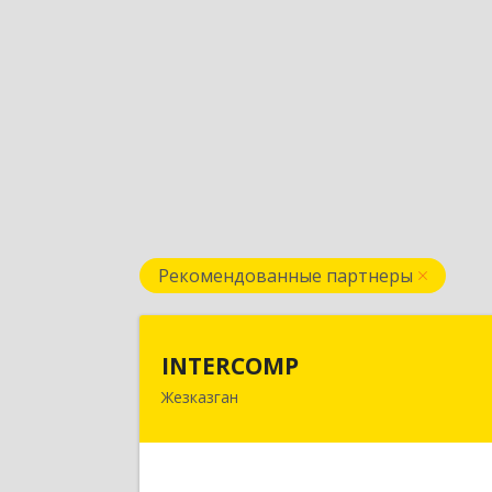
Рекомендованные партнеры
INTERCOM
INTERCOMP
Жезказган
100600, Республика Казахстан
Карагандинская область, г.Жезказган
Шевченко, дом № 3