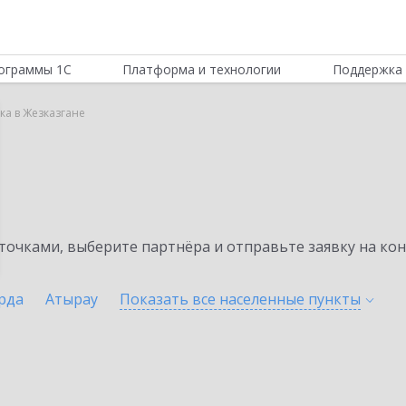
ограммы 1С
Платформа и технологии
Поддержка 
ка в Жезказгане
а
очками, выберите партнёра и отправьте заявку на ко
рда
Атырау
Показать все населенные
пункты