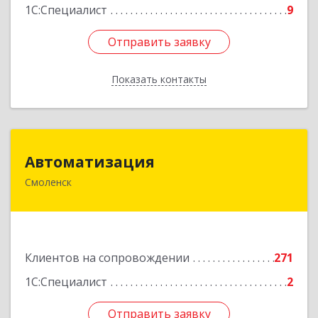
1С:Специалист
9
Отправить заявку
Отправить заявку
Показать контакты
Назад
Автоматизация
Автоматизация
Смоленск
214019, Смоленская обл, Смоленск г, Марии
Октябрьской ул, дом № 16, оф.107
Подробнее
Клиентов на сопровождении
271
1С:Специалист
2
Отправить заявку
Отправить заявку