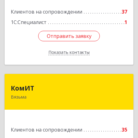
Клиентов на сопровождении
37
Подробнее
1С:Специалист
1
Отправить заявку
Отправить заявку
Показать контакты
Назад
КомИТ
КомИТ
Вязьма
215110, Смоленская обл, Вяземский м. р-н,
Вязьма г, Вяземское г.п., Восстания ул, дом № 1,
пом.22
Подробнее
Клиентов на сопровождении
35