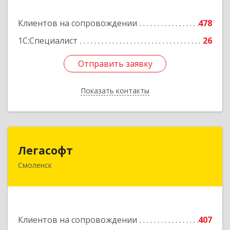
Подробнее
Клиентов на сопровождении
478
1С:Специалист
26
Отправить заявку
Отправить заявку
Показать контакты
Назад
Легасофт
Легасофт
Смоленск
214018, Смоленская обл, Смоленск г, Ново-
Рославльская ул, дом № 13
Подробнее
Клиентов на сопровождении
407