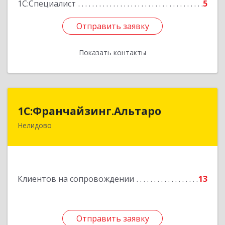
1С:Специалист
5
Отправить заявку
Отправить заявку
Показать контакты
Назад
1С:Франчайзинг.Альтаро
1С:Франчайзинг.Альтаро
Нелидово
172527, Тверская обл, Нелидово г, Матросова
ул, дом № 22, оф.1
Подробнее
Клиентов на сопровождении
13
Отправить заявку
Отправить заявку