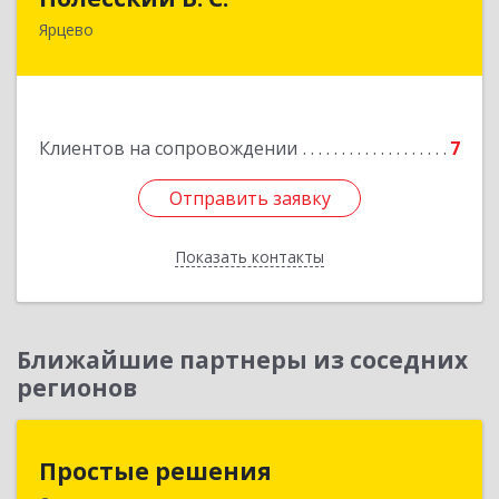
Ярцево
215800,Смоленская обл. г. Ярцево,
ул.Краснофлотская д.30
Подробнее
Клиентов на сопровождении
7
Отправить заявку
Отправить заявку
Показать контакты
Назад
Ближайшие партнеры из соседних
регионов
Простые решения
Простые решения