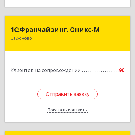
1С:Франчайзинг. Оникс-М
1С:Франчайзинг. Оникс-М
Сафоново
215500, Смоленская обл, Сафоновский р-н,
Сафоново г, Революционная ул, дом № 9а
Подробнее
Клиентов на сопровождении
90
Отправить заявку
Отправить заявку
Показать контакты
Назад