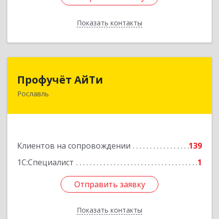
Показать контакты
Назад
Профучёт АйТи
Профучёт АйТи
Рославль
216500, Смоленская обл, Рославльский р-н,
Рославль г, Урицкого ул, дом № 13, кв.4
Подробнее
Клиентов на сопровождении
139
1С:Специалист
1
Отправить заявку
Отправить заявку
Показать контакты
Назад