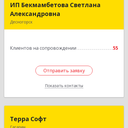
ИП Бекмамбетова Светлана
ИП Бекмамбетова Светлана
Александровна
Александровна
Десногорск
216400, Смоленская обл, Десногорск г, 4-й мкр,
дом № 7, кв.11
Клиентов на сопровождении
55
Подробнее
Отправить заявку
Отправить заявку
Показать контакты
Назад
Терра Софт
Терра Софт
Гагарин