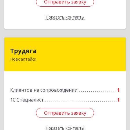
Отправить заявку
Отправить заявку
Показать контакты
Назад
Трудяга
Трудяга
Новоалтайск
658080, Алтайский край, Новоалтайск г,
Прудская ул, дом № 10-21
Подробнее
Клиентов на сопровождении
1
1С:Специалист
1
Отправить заявку
Отправить заявку
Показать контакты
Назад