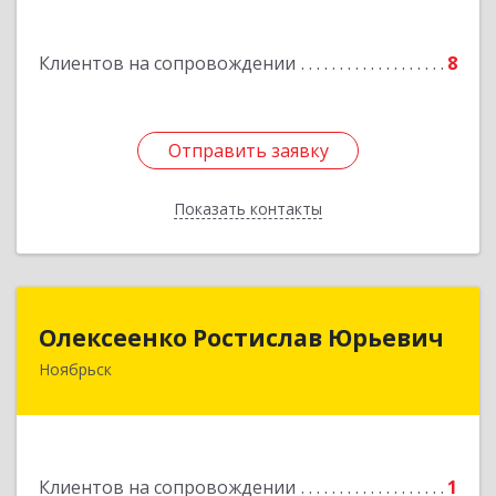
ул.Магистральная д.65 ,кв.23
Клиентов на сопровождении
8
Подробнее
Отправить заявку
Отправить заявку
Показать контакты
Назад
Олексеенко Ростислав Юрьевич
Олексеенко Ростислав Юрьевич
Ноябрьск
629804, Ямало-Ненецкий АО, Ноябрьск г,
УТАДС п, дом № 84, кв.2
Подробнее
Клиентов на сопровождении
1