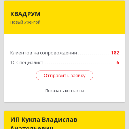
КВАДРУМ
КВАДРУМ
Новый Уренгой
629309, Ямало-Ненецкий АО, Новый Уренгой г,
Северное Кольцо ул, дом № 14
Подробнее
Клиентов на сопровождении
182
1С:Специалист
6
Отправить заявку
Отправить заявку
Показать контакты
Назад
ИП Кукла Владислав
ИП Кукла Владислав
Анатольевич
Анатольевич