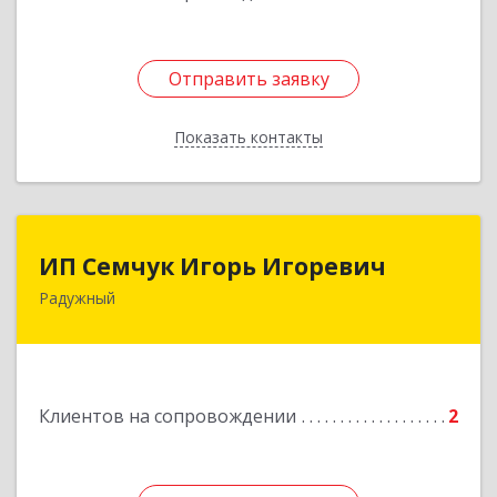
Отправить заявку
Отправить заявку
Показать контакты
Назад
ИП Семчук Игорь Игоревич
ИП Семчук Игорь Игоревич
Радужный
628464, ХМАО-Югра, г. Радужный, 1 мкн.,
строение 43
Подробнее
Клиентов на сопровождении
2