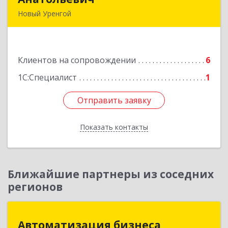
Новый Уренгой
629306, Ямало-Ненецкий АО, Новый Уренгой г,
Интернациональная ул, дом № 2, кв.57
Клиентов на сопровождении
6
Подробнее
1С:Специалист
1
Отправить заявку
Отправить заявку
Показать контакты
Назад
Ближайшие партнеры из соседних
регионов
Автоматизация бизнеса
Автоматизация бизнеса