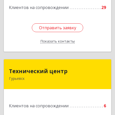
Клиентов на сопровождении
29
Отправить заявку
Отправить заявку
Показать контакты
Назад
Технический центр
Технический центр
Гурьевск
652780, Кемеровская область - Кузбасс,
Гурьевский р-н, Гурьевск г, Кирова ул, дом № 6
Подробнее
Клиентов на сопровождении
6