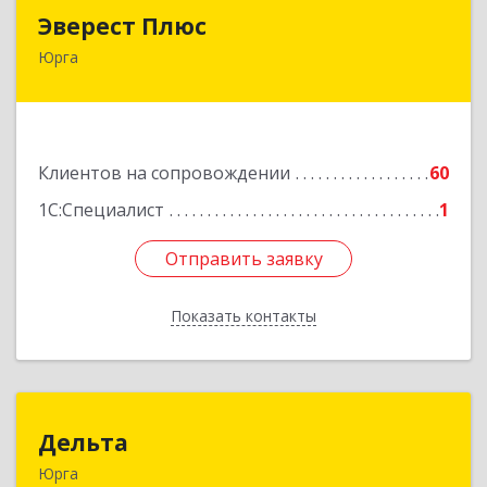
Эверест Плюс
Эверест Плюс
Юрга
652055, Кемеровская обл, Юрга г, Московская
ул, дом № 9, оф.1
Подробнее
Клиентов на сопровождении
60
1С:Специалист
1
Отправить заявку
Отправить заявку
Показать контакты
Назад
Дельта
Дельта
Юрга
652050, Кемеровская область - Кузбасс обл,