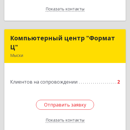
Показать контакты
Назад
Компьютерный центр "Формат
Компьютерный центр "Формат
Ц"
Ц"
Мыски
652840, Кемеровская обл, Мыски г, Вахрушева
ул, д. 7, кв. 48
Клиентов на сопровождении
2
Подробнее
Отправить заявку
Отправить заявку
Показать контакты
Назад