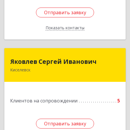
Отправить заявку
Отправить заявку
Показать контакты
Назад
Яковлев Сергей Иванович
Яковлев Сергей Иванович
Киселевск
650002, Кемеровская обл, г.Кемерово, пр-т
Шахтеров, дом № 90, кв.104
Подробнее
Клиентов на сопровождении
5
Отправить заявку
Отправить заявку