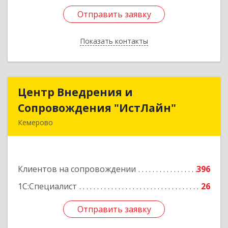
Отправить заявку
Отправить заявку
Показать контакты
Назад
Центр Внедрения и
Центр Внедрения и
Сопровождения "ИстЛайн"
Сопровождения "ИстЛайн"
Кемерово
650000, Кемеровская область - Кузбасс обл, г.о.
Кемеровский, Кемерово г, Мичурина ул, дом №
13А, этаж 3, пом.2, оф.301
Клиентов на сопровождении
396
Подробнее
1С:Специалист
26
Отправить заявку
Отправить заявку