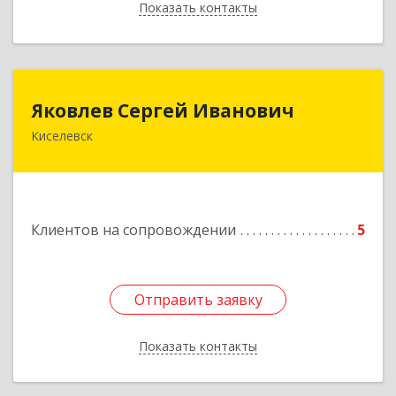
Показать контакты
Назад
Яковлев Сергей Иванович
Яковлев Сергей Иванович
Киселевск
650002, Кемеровская обл, г.Кемерово, пр-т
Шахтеров, дом № 90, кв.104
Подробнее
Клиентов на сопровождении
5
Отправить заявку
Отправить заявку
Показать контакты
Назад