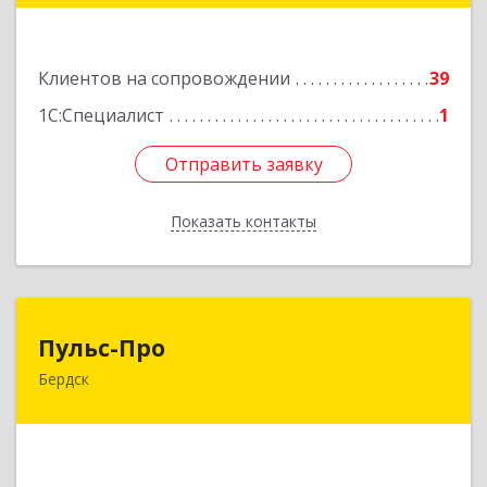
Подробнее
Клиентов на сопровождении
39
1С:Специалист
1
Отправить заявку
Отправить заявку
Показать контакты
Назад
Пульс-Про
Пульс-Про
Бердск
633010, Новосибирская обл, Бердск, Ленина,
дом № 89/8, оф.509
Подробнее