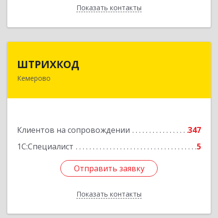
Показать контакты
Назад
ШТРИХКОД
ШТРИХКОД
Кемерово
650043, Кемеровская область - Кузбасс обл,
Кемерово г, Красноармейская ул, дом № 121
Подробнее
Клиентов на сопровождении
347
1С:Специалист
5
Отправить заявку
Отправить заявку
Показать контакты
Назад