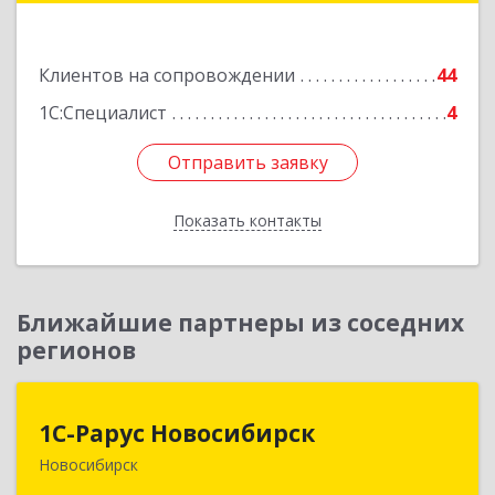
Подробнее
Клиентов на сопровождении
44
1С:Специалист
4
Отправить заявку
Отправить заявку
Показать контакты
Назад
Ближайшие партнеры из соседних
регионов
1С-Рарус Новосибирск
1С-Рарус Новосибирск
Новосибирск
630015, Новосибирская обл, Новосибирск г,