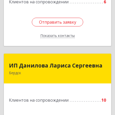
Клиентов на сопровождении
6
Отправить заявку
Отправить заявку
Показать контакты
Назад
ИП Данилова Лариса Сергеевна
ИП Данилова Лариса Сергеевна
Бердск
633004, Новосибирская обл, Бердск г, Озерная
ул, дом № 42, кв.40
Подробнее
Клиентов на сопровождении
10