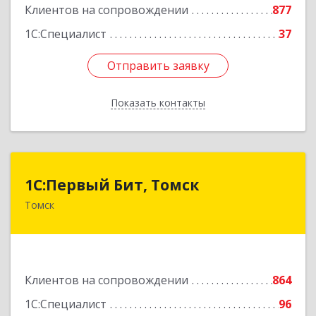
Клиентов на сопровождении
877
1С:Специалист
37
Отправить заявку
Отправить заявку
Показать контакты
Назад
1С:Первый Бит, Томск
1С:Первый Бит, Томск
Томск
634041, Томская обл, Томск г, Кирова пр-кт,
дом № 51А, оф.508
Подробнее
Клиентов на сопровождении
864
1С:Специалист
96