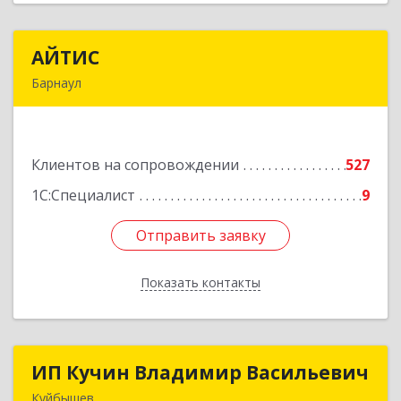
АЙТИС
АЙТИС
Барнаул
656067, Алтайский край, Барнаул г, Взлетная ул,
дом № 65
Клиентов на сопровождении
527
Подробнее
1С:Специалист
9
Отправить заявку
Отправить заявку
Показать контакты
Назад
ИП Кучин Владимир Васильевич
ИП Кучин Владимир Васильевич
Куйбышев