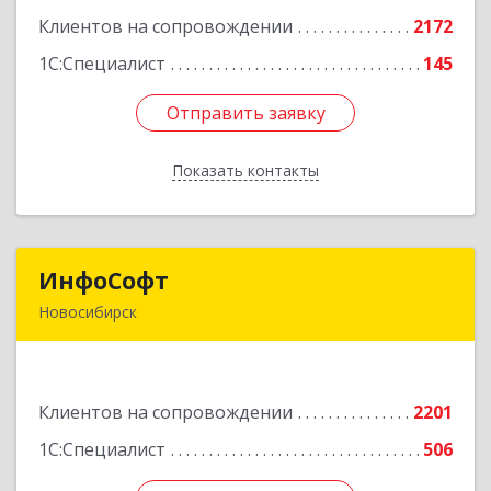
корпус 2Б, пом.5а
Клиентов на сопровождении
2172
Подробнее
1С:Специалист
145
Отправить заявку
Отправить заявку
Показать контакты
Назад
ИнфоСофт
ИнфоСофт
Новосибирск
630091, Новосибирская обл, Новосибирск г,
Крылова ул, дом № 31
Клиентов на сопровождении
2201
Подробнее
1С:Специалист
506