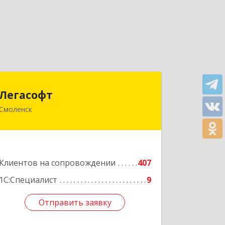
Легасофт
Легасофт
Смоленск
214018, Смоленская обл, Смоленск г,
Ново-Рославльская ул, дом № 13
Подробнее
Клиентов на сопровождении
407
1С:Специалист
9
Отправить заявку
Отправить заявку