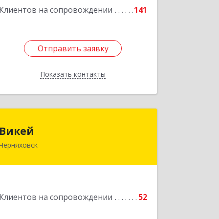
Подробнее
Клиентов на сопровождении
141
Отправить заявку
Отправить заявку
Показать контакты
Назад
Викей
Викей
Черняховск
238150, Калининградская обл,
Черняховский р-н, Черняховск г,
Гагарина ул, дом № 1а
Подробнее
Клиентов на сопровождении
52