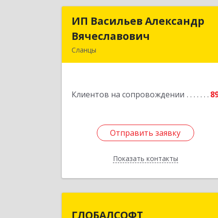
ИП Васильев Александр
ИП Васильев Александ
Вячеславович
Вячеславови
Сланцы
Ленинградская обл, Сланцы г
Спортивная ул, дом № 
Клиентов на сопровождении
8
Подробне
Отправить заявку
Отправить заявку
Показать контакты
Назад
ГЛОБАЛСОФ
ГЛОБАЛСОФТ