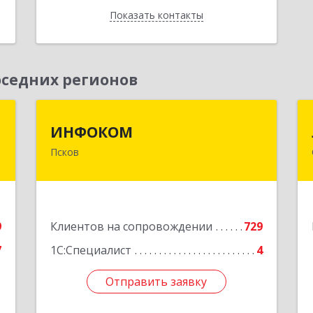
Показать контакты
Назад
седних регионов
я
ИНФОКОМ
ИНФОКОМ
Псков
,
180000, Псковская обл, Псков г,
№
Советская ул, дом № 42г
7
Подробнее
е
9
Клиентов на сопровождении
729
7
1С:Специалист
4
Отправить заявку
Отправить заявку