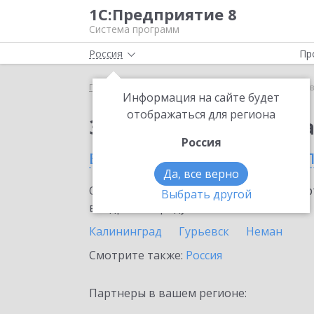
1С:Предприятие 8
Система программ
Россия
Пр
Главная
Сервисы ИТС
1С:Доставка
1С:Доста
Информация на сайте будет
отображаться для региона
Заказать 1С:Доставк
Россия
в Калининградской об
Да, все верно
Ознакомьтесь с информационными карт
Выбрать другой
внедрение продукта.
Калининград
Гурьевск
Неман
Смотрите также:
Россия
Партнеры в вашем регионе: