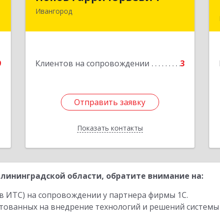
Ивангород
,
Подробнее
,
3
е
9
Клиентов на сопровождении
3
Отправить заявку
Отправить заявку
Показать контакты
Назад
лининградской области, обратите внимание на:
в ИТС) на сопровождении у партнера фирмы 1С.
стованных на внедрение технологий и решений системы