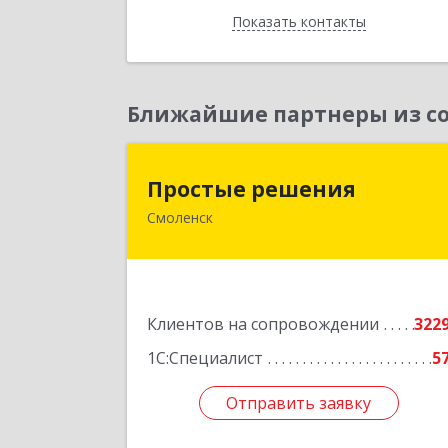
Показать контакты
Назад
Ближайшие партнеры из со
Простые решени
Простые решения
Смоленск
214015, Смоленская обл, Смоленск г
Большая Краснофлотская ул, дом 
1
Подробне
Клиентов на сопровождении
322
1С:Специалист
5
Отправить заявку
Отправить заявку