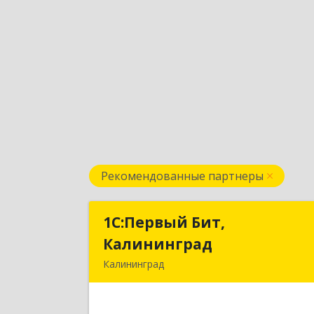
Рекомендованные партнеры
1С:Первый Бит,
1С:Первый Бит
Калининград
Калинингра
Калининград
236006, Калининградская обл
Калининград г, Ленинский пр-кт, до
№ 3