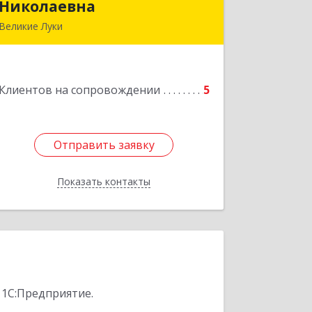
Николаевна
Николаевна
Великие Луки
Подробнее
Клиентов на сопровождении
5
Отправить заявку
Отправить заявку
Показать контакты
Назад
 1С:Предприятие.