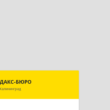
ДАКС-БЮРО
ДАКС-БЮРО
Калининград
236006, Калининградская обл,
Калининград г, Маршала Баграмяна
ул, дом № 36, оф.V, VII