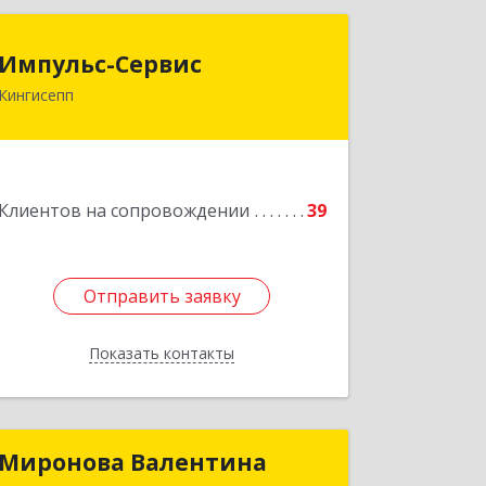
Импульс-Сервис
Импульс-Сервис
Кингисепп
188480, Ленинградская обл,
Кингисеппский р-н, Кингисепп г,
Воровского ул, дом № 40/15
Подробнее
Клиентов на сопровождении
39
Отправить заявку
Отправить заявку
Показать контакты
Назад
Миронова Валентина
Миронова Валентина