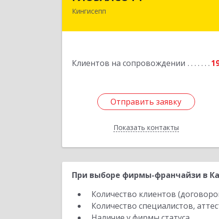
Кингисепп
188485, Ленинградская обл
Кингисеппский р-н, Кингисепп г
Красногвардейская ул, дом № 6/1
Подробне
Клиентов на сопровождении
1
Отправить заявку
Отправить заявку
Показать контакты
Назад
При выборе фирмы-франчайзи в Ка
Количество клиентов (договоро
Количество специалистов, атте
Наличие у фирмы статуса