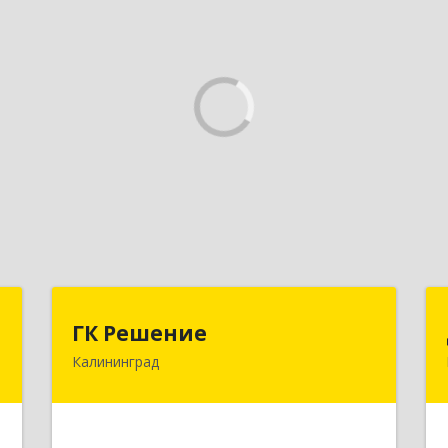
,
ГК Решение
ГК Решение
д
Калининград
236038, Калининградская обл,
Калининград г, Липовая аллея ул, дом
,
№ 2
м
0