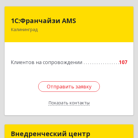
1С:Франчайзи AMS
1С:Франчайзи AMS
Калининград
238325, Калининградская обл, Гурьевский р-н,
Луговое п, Центральная ул, дом № 17
Подробнее
Клиентов на сопровождении
107
Отправить заявку
Отправить заявку
Показать контакты
Назад
Внедренческий центр
Внедренческий центр