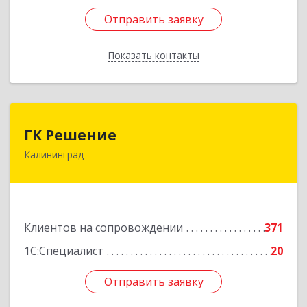
Отправить заявку
Отправить заявку
Показать контакты
Назад
ГК Решение
ГК Решение
Калининград
236038, Калининградская обл, Калининград г,
Липовая аллея ул, дом № 2
Подробнее
Клиентов на сопровождении
371
1С:Специалист
20
Отправить заявку
Отправить заявку