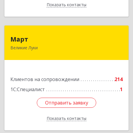
Показать контакты
Назад
Март
Март
Великие Луки
182113, Псковская обл, Великие Луки г,
Ботвина ул, дом № 17 А, пом.1003
Подробнее
Клиентов на сопровождении
214
1С:Специалист
1
Отправить заявку
Отправить заявку
Показать контакты
Назад