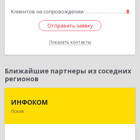
Подробнее
Клиентов на сопровождении
8
Отправить заявку
Отправить заявку
Показать контакты
Назад
Ближайшие партнеры из соседних
регионов
ИНФОКОМ
ИНФОКОМ
Псков
180000, Псковская обл, Псков г, Советская ул,
дом № 42г
Подробнее