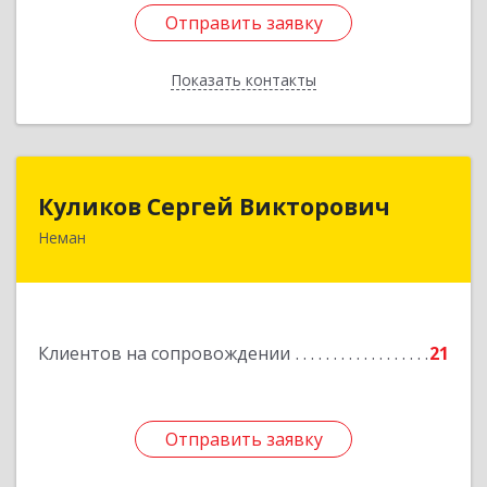
Отправить заявку
Отправить заявку
Показать контакты
Назад
Куликов Сергей Викторович
Куликов Сергей Викторович
Неман
238710, Калининградская обл, Неман г,
Красноармейская ул, дом № 8, кв.60
Подробнее
Клиентов на сопровождении
21
Отправить заявку
Отправить заявку