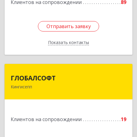
Клиентов на сопровождении
89
Подробнее
Отправить заявку
Отправить заявку
Показать контакты
Назад
ГЛОБАЛСОФТ
ГЛОБАЛСОФТ
Кингисепп
188485, Ленинградская обл, Кингисеппский р-н,
Кингисепп г, Красногвардейская ул, дом № 6/13
Подробнее
Клиентов на сопровождении
19