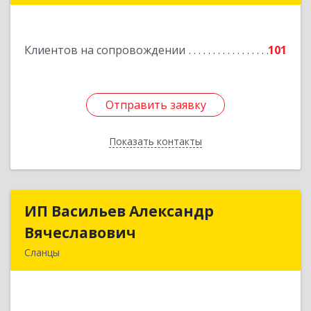
Подробнее
Клиентов на сопровождении
101
Отправить заявку
Отправить заявку
Показать контакты
Назад
ИП Васильев Александр
ИП Васильев Александр
Вячеславович
Вячеславович
Сланцы
Ленинградская обл, Сланцы г, Спортивная ул,
дом № 2