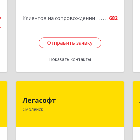
е
9
Клиентов на сопровождении
682
7
Отправить заявку
Отправить заявку
Показать контакты
Назад
е
Легасофт
Легасофт
,
214018, Смоленская обл, Смоленск г,
Смоленск
7
Ново-Рославльская ул, дом № 13
е
Подробнее