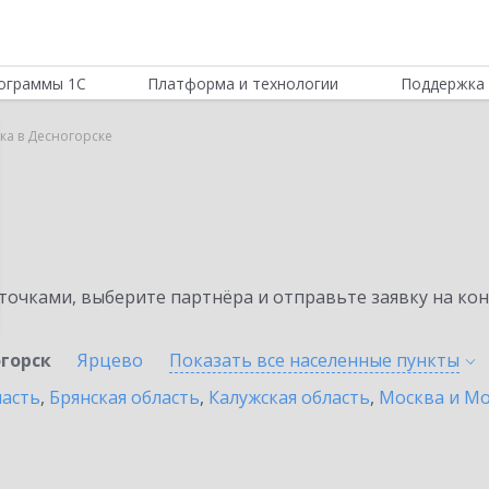
ограммы 1С
Платформа и технологии
Поддержка 
ка в Десногорске
а
очками, выберите партнёра и отправьте заявку на ко
горск
Ярцево
Показать все населенные
пункты
ласть
,
Брянская область
,
Калужская область
,
Москва и Мо