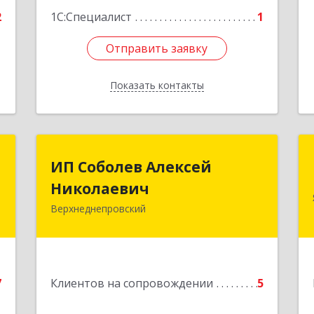
2
1С:Специалист
1
Отправить заявку
Отправить заявку
Показать контакты
Назад
.
ИП Соболев Алексей
ИП Соболев Алексей
о
Николаевич
Николаевич
"
Верхнеднепровский
Подробнее
,
2
7
Клиентов на сопровождении
5
е
1