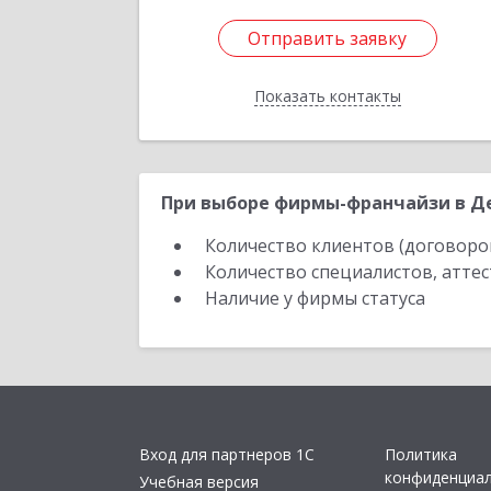
Отправить заявку
Отправить заявку
Показать контакты
Назад
При выборе фирмы-франчайзи в Де
Количество клиентов (договоро
Количество специалистов, атте
Наличие у фирмы статуса
Вход для партнеров 1С
Политика
конфиденциа
Учебная версия