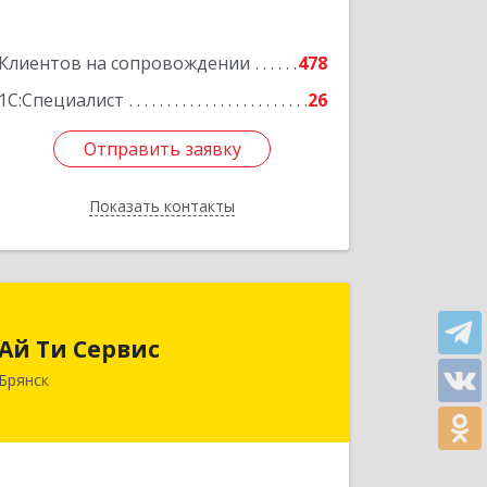
Клиентов на сопровождении
478
1С:Специалист
26
Отправить заявку
Отправить заявку
Показать контакты
Назад
Ай Ти Сервис
Ай Ти Сервис
241035, Брянская обл, Брянск г,
Брянск
Брянской Пролетарской Дивизии ул,
дом № 9
Подробнее