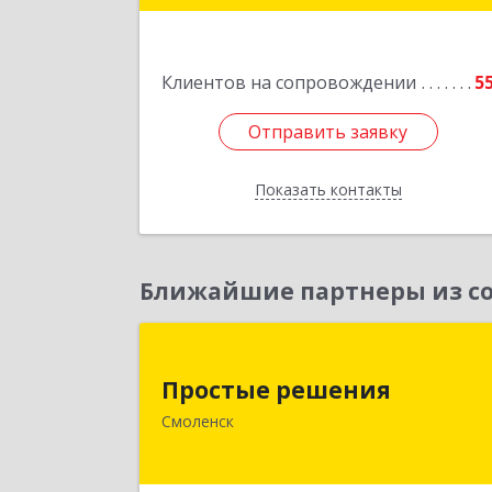
Подробне
Клиентов на сопровождении
5
Отправить заявку
Отправить заявку
Показать контакты
Назад
Ближайшие партнеры из со
Простые решени
Простые решения
214015, Смоленская обл, Смоленск г
Смоленск
Большая Краснофлотская ул, дом 
1