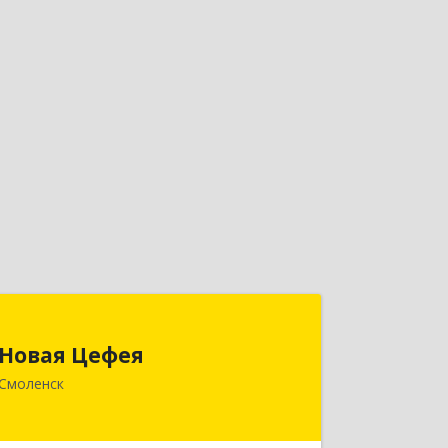
Новая Цефея
Новая Цефея
214018, Смоленская обл, Смоленск г,
Смоленск
Раевского ул, дом № 10
Подробнее