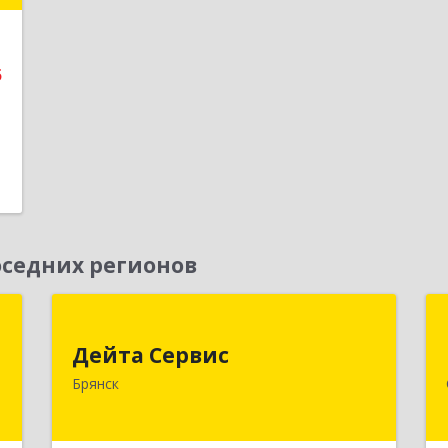
е
5
седних регионов
я
Дейта Сервис
Дейта Сервис
,
241035, Брянская обл, Брянск г,
Брянск
№
Ульянова ул, дом № 4, оф.403
7
Подробнее