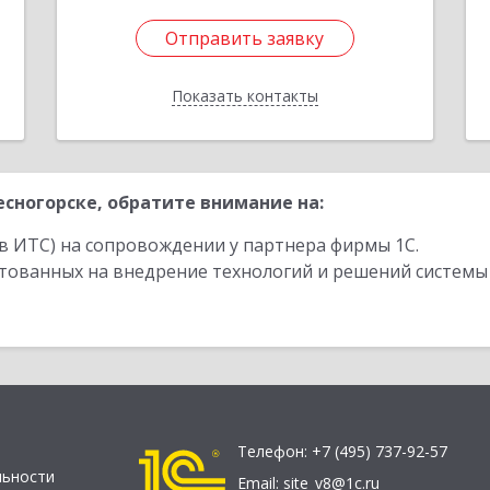
Отправить заявку
Отправить заявку
Показать контакты
Назад
сногорске, обратите внимание на:
в ИТС) на сопровождении у партнера фирмы 1С.
стованных на внедрение технологий и решений системы
Телефон:
+7 (495) 737-92-57
льности
Email:
site_v8@1c.ru