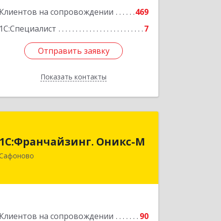
Клиентов на сопровождении
469
1С:Специалист
7
Отправить заявку
Отправить заявку
Показать контакты
Назад
1С:Франчайзинг. Оникс-М
1С:Франчайзинг. Оникс-М
215500, Смоленская обл, Сафоновский
Сафоново
р-н, Сафоново г, Революционная ул,
дом № 9а
Подробнее
Клиентов на сопровождении
90