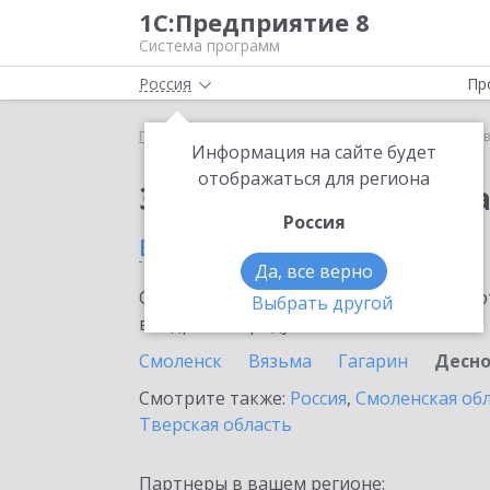
1С:Предприятие 8
Система программ
Россия
Пр
Главная
Сервисы ИТС
1С:Доставка
1С:Достав
Информация на сайте будет
отображаться для региона
Заказать 1С:Доставк
Россия
в Десногорске
Да, все верно
Ознакомьтесь с информационными карт
Выбрать другой
внедрение продукта.
Смоленск
Вязьма
Гагарин
Десно
Смотрите также:
Россия
,
Смоленская об
Тверская область
Партнеры в вашем регионе: