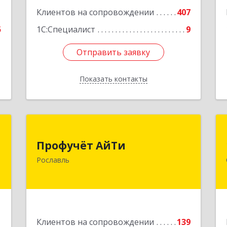
1
Клиентов на сопровождении
407
5
1С:Специалист
9
Отправить заявку
Отправить заявку
Показать контакты
Назад
я
Профучёт АйТи
Профучёт АйТи
,
216500, Смоленская обл,
Рославль
,
Рославльский р-н, Рославль г,
7
Урицкого ул, дом № 13, кв.4
е
Подробнее
1
Клиентов на сопровождении
139