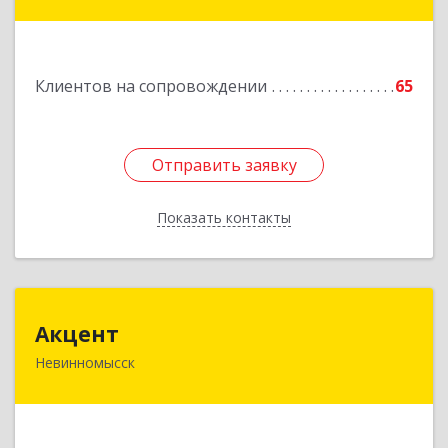
Главная ул, дом № 30
Подробнее
Клиентов на сопровождении
65
Отправить заявку
Отправить заявку
Показать контакты
Назад
Акцент
Акцент
Невинномысск
357112, Ставропольский край, Невинномысск г,
Менделеева ул, дом № 52, оф.2
Подробнее