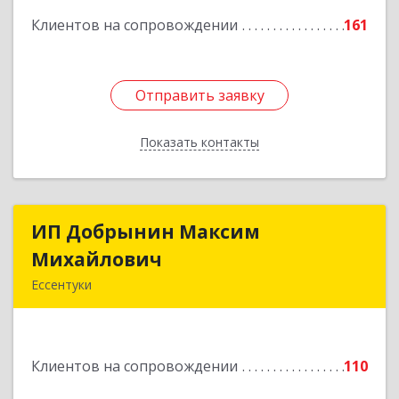
Клиентов на сопровождении
161
Подробнее
Отправить заявку
Отправить заявку
Показать контакты
Назад
ИП Добрынин Максим
ИП Добрынин Максим
Михайлович
Михайлович
Ессентуки
357601, Ставропольский край, Ессентуки,
Спасателей, дом № 5, кв.43
Клиентов на сопровождении
110
Подробнее