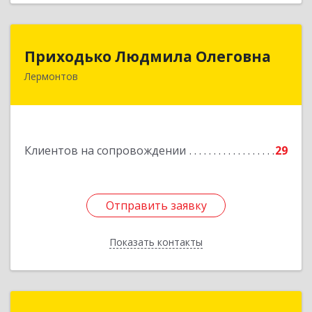
Приходько Людмила Олеговна
Приходько Людмила Олеговна
Лермонтов
357341, Лермонтов г, П.Лумумбы ул, дом №
43/2, кв.44
Подробнее
Клиентов на сопровождении
29
Отправить заявку
Отправить заявку
Показать контакты
Назад