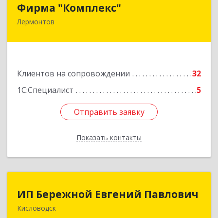
Фирма "Комплекс"
Фирма "Комплекс"
Лермонтов
357348, Ставропольский край, Лермонтов г,
Острогорка с, Степная ул, дом № 46, а
Подробнее
Клиентов на сопровождении
32
1С:Специалист
5
Отправить заявку
Отправить заявку
Показать контакты
Назад
ИП Бережной Евгений Павлович
ИП Бережной Евгений Павлович
Кисловодск
357748, Ставропольский край, Кисловодск г,