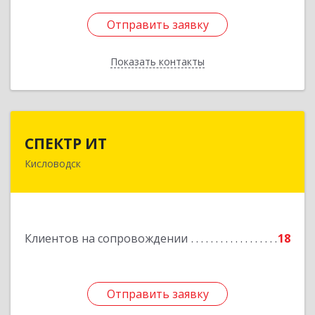
Отправить заявку
Отправить заявку
Показать контакты
Назад
СПЕКТР ИТ
СПЕКТР ИТ
Кисловодск
357736, Ставропольский край, Кисловодск г,
Ставропольская ул, дом № 8
Подробнее
Клиентов на сопровождении
18
Отправить заявку
Отправить заявку