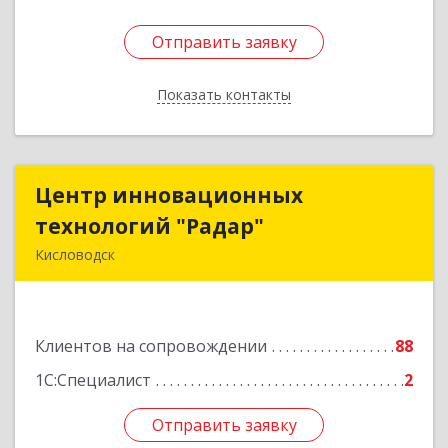
Отправить заявку
Отправить заявку
Показать контакты
Назад
Центр инновационных
Центр инновационных
технологий "Радар"
технологий "Радар"
Кисловодск
357000, Ставропольский край, Кисловодск г,
Цандера проезд, дом № 2
Клиентов на сопровождении
88
Подробнее
1С:Специалист
2
Отправить заявку
Отправить заявку