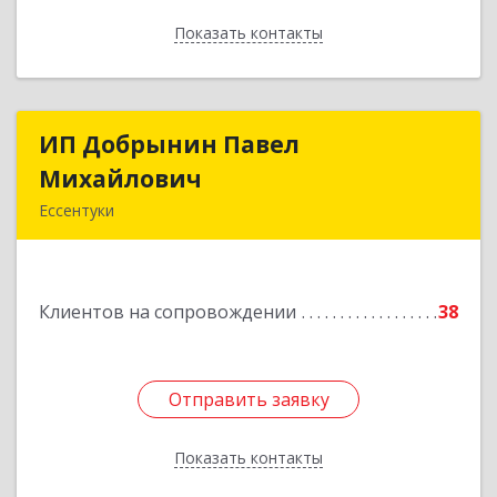
Показать контакты
Назад
ИП Добрынин Павел
ИП Добрынин Павел
Михайлович
Михайлович
Ессентуки
Подробнее
Клиентов на сопровождении
38
Отправить заявку
Отправить заявку
Показать контакты
Назад