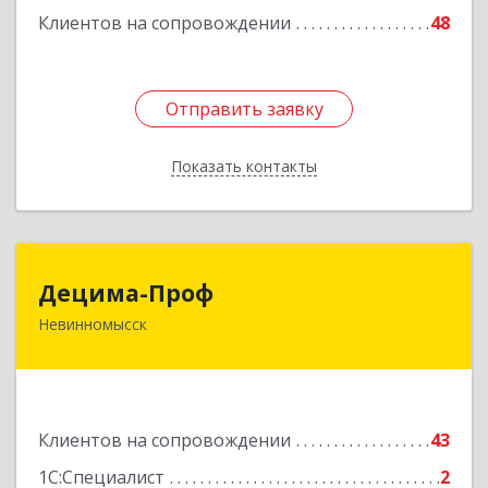
Клиентов на сопровождении
48
Отправить заявку
Отправить заявку
Показать контакты
Назад
Децима-Проф
Децима-Проф
Невинномысск
357100, Ставропольский край, Невинномысск г,
Гагарина ул, дом № 63
Подробнее
Клиентов на сопровождении
43
1С:Специалист
2