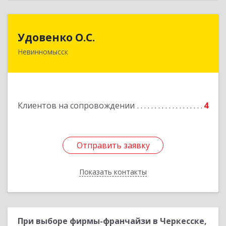
Удовенко О.С.
Удовенко О.С.
Невинномысск
357 100, г.Невинномысск, ул.Революцеонная,
дом № 30, кв.54
Подробнее
Клиентов на сопровождении
4
Отправить заявку
Отправить заявку
Показать контакты
Назад
При выборе фирмы-франчайзи в Черкесске,