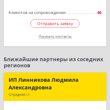
Клиентов на сопровождении
46
Отправить заявку
Отправить заявку
Показать контакты
Назад
Ближайшие партнеры из соседних
регионов
ИП Линникова Людмила
ИП Линникова Людмила
Александровна
Александровна
Отрадная ст.
352290, Краснодарский край, Отрадненский р-
н, Отрадная ст-ца, Курортная ул, дом № 39Б