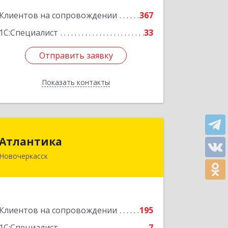
Подробнее
Клиентов на сопровождении
367
1С:Специалист
33
Отправить заявку
Отправить заявку
Показать контакты
Назад
Атлантика
Атлантика
Новочеркасск
346428, Ростовская обл, Новочеркасск
г, Кривопустенко пер, домовладение
№ 4А, пом.1
Подробнее
Клиентов на сопровождении
195
1С:Специалист
7