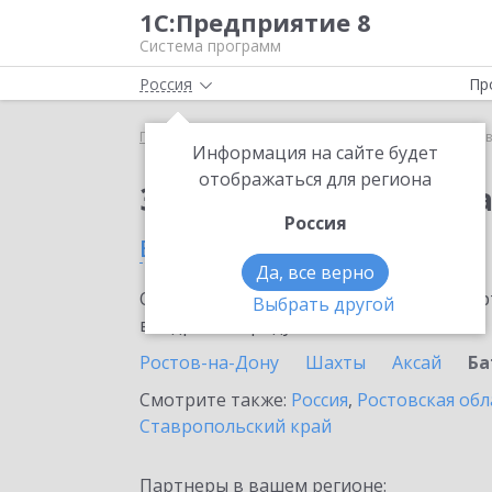
1С:Предприятие 8
Система программ
Россия
Пр
Главная
Сервисы ИТС
1С:Доставка
1С:Достав
Информация на сайте будет
отображаться для региона
Заказать 1С:Доставк
Россия
в Батайске
Да, все верно
Ознакомьтесь с информационными карт
Выбрать другой
внедрение продукта.
Ростов-на-Дону
Шахты
Аксай
Ба
Смотрите также:
Россия
,
Ростовская обл
Ставропольский край
Партнеры в вашем регионе: