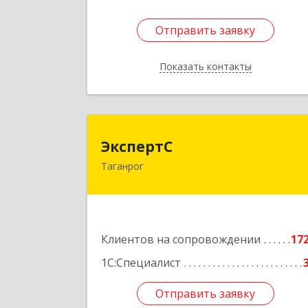
Отправить заявку
Отправить заявку
Показать контакты
Назад
Эксперт
ЭкспертС
Таганрог
347905, Ростовская обл, Таганрог г
Социалистическая ул, дом № 2, оф.30
Подробне
Клиентов на сопровождении
17
1С:Специалист
Отправить заявку
Отправить заявку