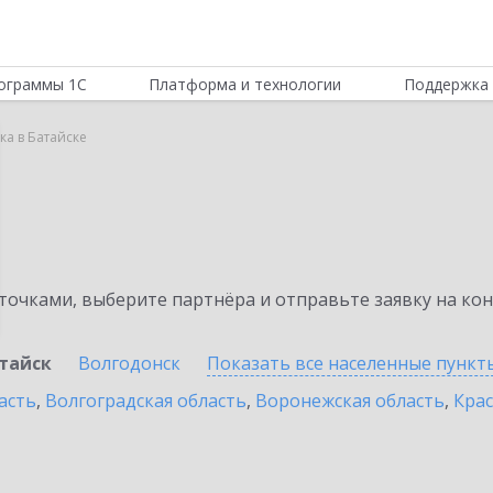
ограммы 1С
Платформа и технологии
Поддержка 
ка в Батайске
а
очками, выберите партнёра и отправьте заявку на ко
тайск
Волгодонск
Показать все населенные
пункт
асть
,
Волгоградская область
,
Воронежская область
,
Крас