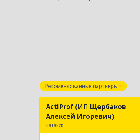
Рекомендованные партнеры
ActiProf (ИП Щербаков
ActiProf (ИП Щербако
Алексей Игоревич)
Алексей Игоревич
Батайск
346885, Ростовская обл, Батайск г
Огородная ул, дом № 9