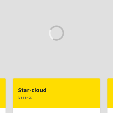
в
Star-cloud
Star-cloud
)
Батайск
346880, Ростовская обл, Батайск г,
Фермерская ул, дом № 16, оф.8
,
7