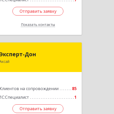
Отправить заявку
Отправить заявку
Показать контакты
Назад
Эксперт-Дон
Эксперт-Дон
Аксай
346720, Ростовская обл, Аксай г,
Буденного ул, дом № 136, оф.16-17
Подробнее
Клиентов на сопровождении
85
1С:Специалист
1
Отправить заявку
Отправить заявку