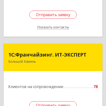
Отправить заявку
Отправить заявку
Показать контакты
Назад
1С:Франчайзинг. ИТ-ЭКСПЕРТ
1С:Франчайзинг. ИТ-ЭКСПЕРТ
Большой Камень
692806, Приморский край, Большой Камень г,
Карла Маркса ул, дом № 57, этаж 3
Подробнее
Клиентов на сопровождении
78
Отправить заявку
Отправить заявку