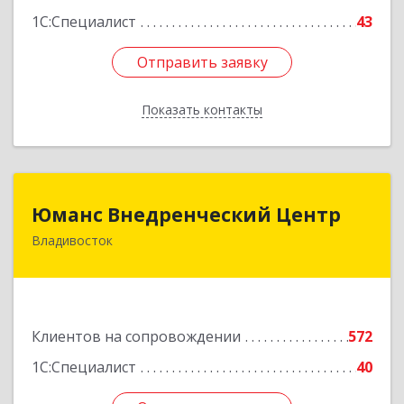
1С:Специалист
43
Отправить заявку
Отправить заявку
Показать контакты
Назад
Юманс Внедренческий Центр
Юманс Внедренческий Центр
Владивосток
690014, Приморский край, Владивосток г,
Некрасовская ул, дом № 48а
Подробнее
Клиентов на сопровождении
572
1С:Специалист
40