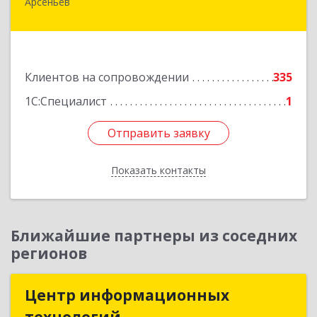
Арсеньев
692330, Приморский край, Арсеньев г,
Ломоносова ул, дом № 24, кв.1
Подробнее
Клиентов на сопровождении
335
1С:Специалист
1
Отправить заявку
Отправить заявку
Показать контакты
Назад
Ближайшие партнеры из соседних
регионов
Центр информационных
Центр информационных