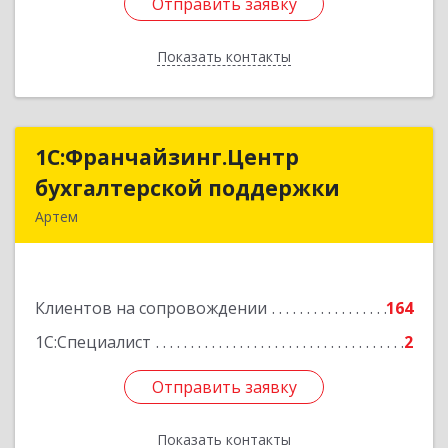
Отправить заявку
Отправить заявку
Показать контакты
Назад
1С:Франчайзинг.Центр
1С:Франчайзинг.Центр
бухгалтерской поддержки
бухгалтерской поддержки
Артем
692760, Приморский край, Артем г, Фрунзе ул,
дом № 54А, каб.21
Клиентов на сопровождении
164
Подробнее
1С:Специалист
2
Отправить заявку
Отправить заявку
Показать контакты
Назад