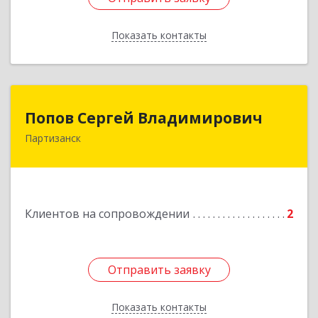
Показать контакты
Назад
Попов Сергей Владимирович
Попов Сергей Владимирович
Партизанск
692922, Приморский край, г. Находка, ул.
Пограничная, 30-18
Подробнее
Клиентов на сопровождении
2
Отправить заявку
Отправить заявку
Показать контакты
Назад