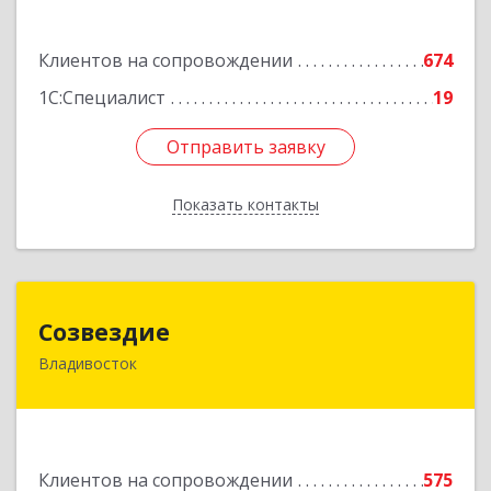
Подробнее
Клиентов на сопровождении
674
1С:Специалист
19
Отправить заявку
Отправить заявку
Показать контакты
Назад
Созвездие
Созвездие
Владивосток
690069, Приморский край, Владивосток г,
Тухачевского ул, дом № 62, кв.94
Подробнее
Клиентов на сопровождении
575