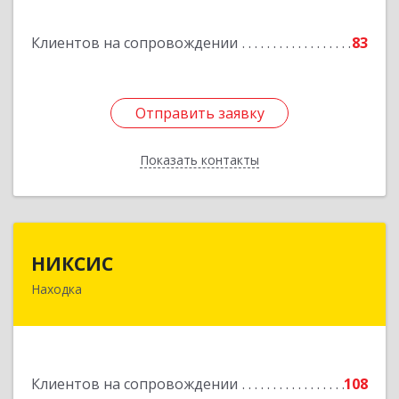
Горнореченский пгт, Октябрьская ул, дом № 5
Клиентов на сопровождении
83
Подробнее
Отправить заявку
Отправить заявку
Показать контакты
Назад
НИКСИС
НИКСИС
Находка
692903, Приморский край, Находка г,
Находкинский пр-кт, дом № 84, кв.73А
Подробнее
Клиентов на сопровождении
108