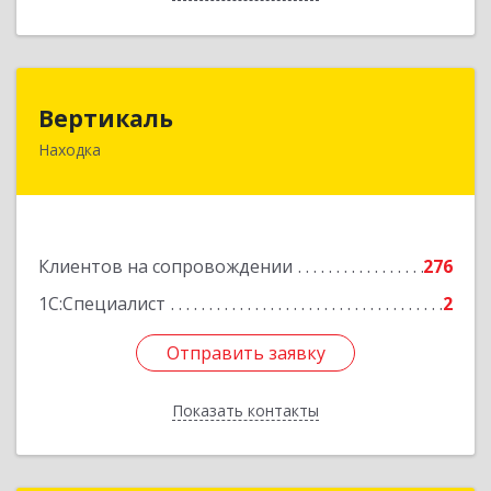
Вертикаль
Вертикаль
Находка
692928, Приморский край, Находка г,
Постышева ул, дом № 27
Подробнее
Клиентов на сопровождении
276
1С:Специалист
2
Отправить заявку
Отправить заявку
Показать контакты
Назад