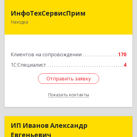
ИнфоТехСервисПрим
ИнфоТехСервисПрим
Находка
692916, Приморский край, Находка г,
Чернышевского ул, дом № 36, оф.305
Подробнее
Клиентов на сопровождении
170
1С:Специалист
4
Отправить заявку
Отправить заявку
Показать контакты
Назад
ИП Иванов Александр
ИП Иванов Александр
Евгеньевич
Евгеньевич