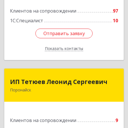
Подробнее
Клиентов на сопровождении
97
1С:Специалист
10
Отправить заявку
Отправить заявку
Показать контакты
Назад
ИП Тетюев Леонид Сергеевич
ИП Тетюев Леонид Сергеевич
Поронайск
694242, Сахалинская обл, Поронайск г, Фрунзе
ул, дом № 14, кв.51
Подробнее
Клиентов на сопровождении
9