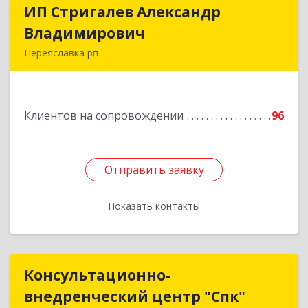
ИП Стригалев Александр
ИП Стригалев Александр
Владимирович
Владимирович
Переяславка рп
682910, Хабаровский край, Имени Лазо р-н,
Переяславка рп, Ленина ул, дом № 30, оф.1
Клиентов на сопровождении
96
Подробнее
Отправить заявку
Отправить заявку
Показать контакты
Назад
Консультационно-
Консультационно-
внедренческий центр "Спк"
внедренческий центр "Спк"