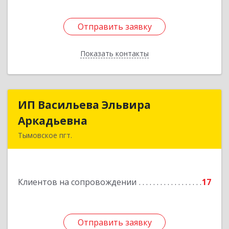
Отправить заявку
Отправить заявку
Показать контакты
Назад
ИП Васильева Эльвира
ИП Васильева Эльвира
Аркадьевна
Аркадьевна
Тымовское пгт.
694400, Сахалинская обл, Тымовский р-н,
Тымовское пгт, Красноармейская ул, дом № 34,
кв.9
Клиентов на сопровождении
17
Подробнее
Отправить заявку
Отправить заявку