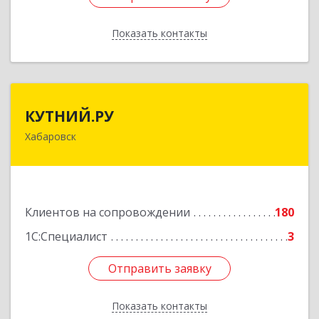
Показать контакты
Назад
КУТНИЙ.РУ
КУТНИЙ.РУ
Хабаровск
680007, Хабаровский край, Хабаровск г,
Шевчука ул, дом № 42, оф.505
Подробнее
Клиентов на сопровождении
180
1С:Специалист
3
Отправить заявку
Отправить заявку
Показать контакты
Назад