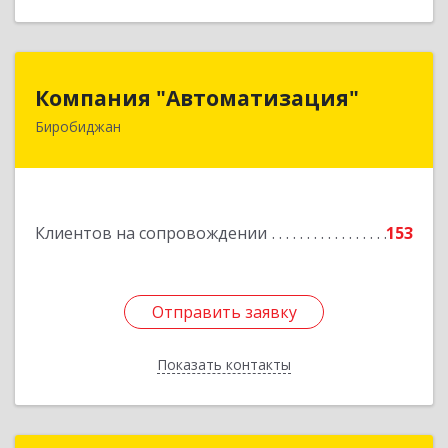
Компания "Автоматизация"
Компания "Автоматизация"
Биробиджан
679016, Еврейская Аобл, Биробиджан г,
Советская ул, дом № 59, кв.3
Подробнее
Клиентов на сопровождении
153
Отправить заявку
Отправить заявку
Показать контакты
Назад