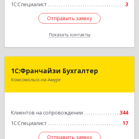
1С:Специалист
3
Отправить заявку
Отправить заявку
Показать контакты
Назад
1С:Франчайзи Бухгалтер
1С:Франчайзи Бухгалтер
Комсомольск-на-Амуре
681000, Хабаровский край, Комсомольск-на-
Амуре г, Красногвардейская ул, дом № 14,
оф.202
Подробнее
Клиентов на сопровождении
344
1С:Специалист
17
Отправить заявку
Отправить заявку