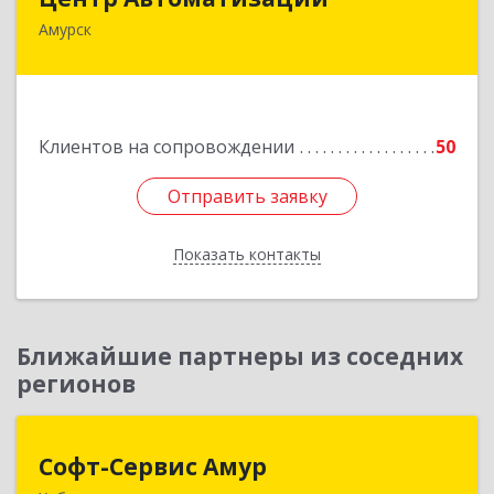
Амурск
682640, Хабаровский край, Амурск г, Мира пр-
кт, дом № 55, оф.2
Подробнее
Клиентов на сопровождении
50
Отправить заявку
Отправить заявку
Показать контакты
Назад
Ближайшие партнеры из соседних
регионов
Софт-Сервис Амур
Софт-Сервис Амур