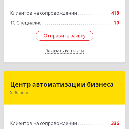
Подробнее
Клиентов на сопровождении
418
1С:Специалист
10
Отправить заявку
Отправить заявку
Показать контакты
Назад
Центр автоматизации бизнеса
Центр автоматизации бизнеса
Хабаровск
680030, Хабаровский край, Хабаровск г, Ленина
ул, дом № 4, оф.802
Подробнее
Клиентов на сопровождении
336