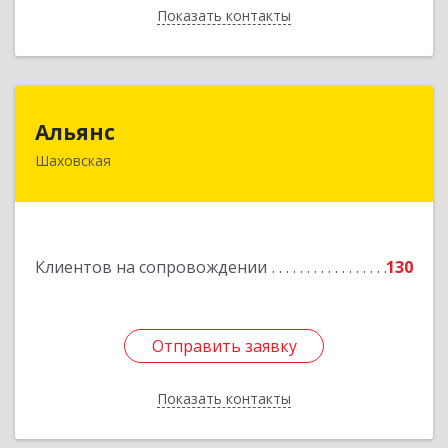
Показать контакты
Назад
Альянс
Альянс
Шаховская
143700, Московская обл, Шаховской р-н,
рп.Шаховская, ул.1-я Советская, дом № 44
Подробнее
Клиентов на сопровождении
130
Отправить заявку
Отправить заявку
Показать контакты
Назад