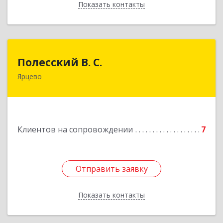
Показать контакты
Назад
Полесский В. С.
Полесский В. С.
Ярцево
215800,Смоленская обл. г. Ярцево,
ул.Краснофлотская д.30
Подробнее
Клиентов на сопровождении
7
Отправить заявку
Отправить заявку
Показать контакты
Назад