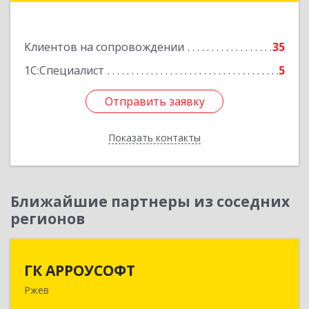
пом.22
Подробнее
Клиентов на сопровождении
35
1С:Специалист
5
Отправить заявку
Отправить заявку
Показать контакты
Назад
Ближайшие партнеры из соседних
регионов
ГК АРРОУСОФТ
ГК АРРОУСОФТ
Ржев
172381, Тверская обл, м.о. Ржевский, Ржев г,