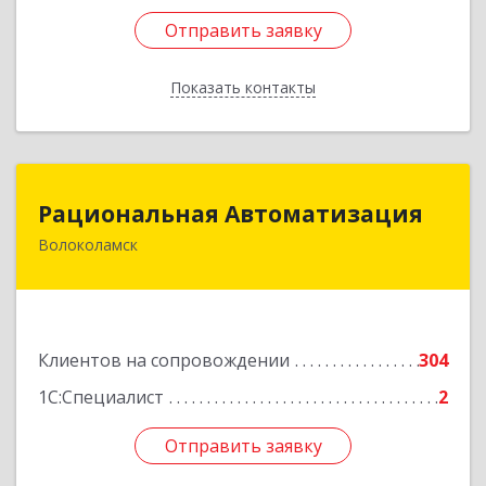
Отправить заявку
Отправить заявку
Показать контакты
Назад
Рациональная Автоматизация
Рациональная Автоматизация
Волоколамск
143600, Московская обл, Волоколамский р-н,
Волоколамск г, Октябрьская пл, дом № 10,
оф.12
Подробнее
Клиентов на сопровождении
304
1С:Специалист
2
Отправить заявку
Отправить заявку