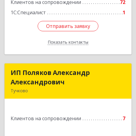
Клиентов на сопровождении
72
1С:Специалист
1
Отправить заявку
Отправить заявку
Показать контакты
Назад
ИП Поляков Александр
ИП Поляков Александр
Александрович
Александрович
Тучково
143160, Московская обл., Рузский р-н,
Дорохово п., Московская ул., д.9
Клиентов на сопровождении
7
Подробнее