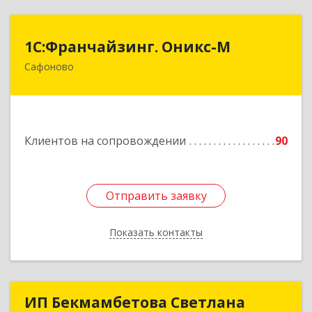
1С:Франчайзинг. Оникс-М
1С:Франчайзинг. Оникс-М
Сафоново
215500, Смоленская обл, Сафоновский р-н,
Сафоново г, Революционная ул, дом № 9а
Подробнее
Клиентов на сопровождении
90
Отправить заявку
Отправить заявку
Показать контакты
Назад
ИП Бекмамбетова Светлана
ИП Бекмамбетова Светлана