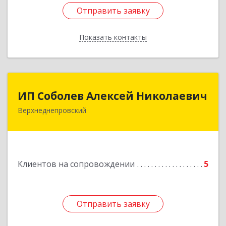
Отправить заявку
Отправить заявку
Показать контакты
Назад
ИП Соболев Алексей Николаевич
ИП Соболев Алексей Николаевич
Верхнеднепровский
Подробнее
Клиентов на сопровождении
5
Отправить заявку
Отправить заявку