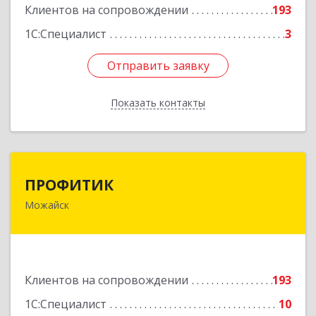
Подробнее
Клиентов на сопровождении
193
1С:Специалист
3
Отправить заявку
Отправить заявку
Показать контакты
Назад
ПРОФИТИК
ПРОФИТИК
Можайск
143200, Московская обл, Можайский р-н,
Можайск г, Молодежная ул, дом № 4
Подробнее
Клиентов на сопровождении
193
1С:Специалист
10