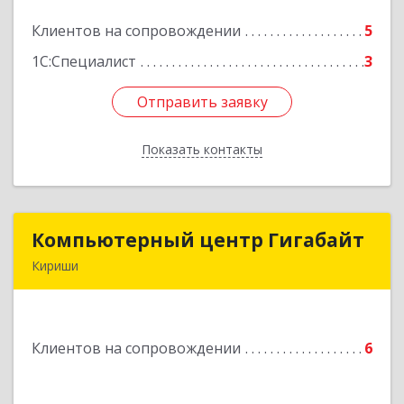
Клиентов на сопровождении
5
Подробнее
1С:Специалист
3
Отправить заявку
Отправить заявку
Показать контакты
Назад
Компьютерный центр Гигабайт
Компьютерный центр Гигабайт
Кириши
187110, Ленинградская обл, Кириши г,
Нефтехимиков ул, дом № 31
Клиентов на сопровождении
6
Подробнее