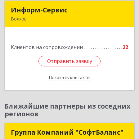
Информ-Сервис
Информ-Сервис
Волхов
187400, Ленинградская обл, Волхов г,
Волховский пр-кт, дом № 7
Клиентов на сопровождении
22
Подробнее
Отправить заявку
Отправить заявку
Показать контакты
Назад
Ближайшие партнеры из соседних
регионов
Группа Компаний "СофтБаланс"
Группа Компаний "СофтБаланс"