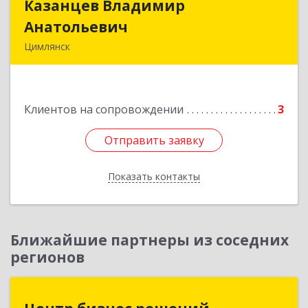
Казанцев Владимир
Казанцев Владимир
Анатольевич
Анатольевич
Цимлянск
347 320, 347320, Ростовская обл, Цимлянский р-
н, Цимлянск г, Западный пер, дом № 3
Клиентов на сопровождении
3
Подробнее
Отправить заявку
Отправить заявку
Показать контакты
Назад
Ближайшие партнеры из соседних
регионов
Центр бизнес решений