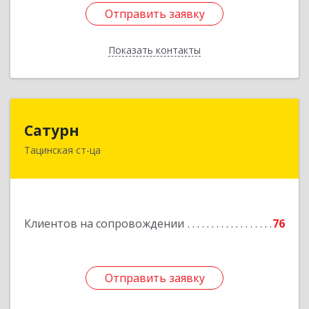
Отправить заявку
Отправить заявку
Показать контакты
Назад
Сатурн
Сатурн
Тацинская ст-ца
347060, Ростовская область, Тацинский район,
ст-ца Тацинская, ул.М.Горького, дом № 54
Подробнее
Клиентов на сопровождении
76
Отправить заявку
Отправить заявку