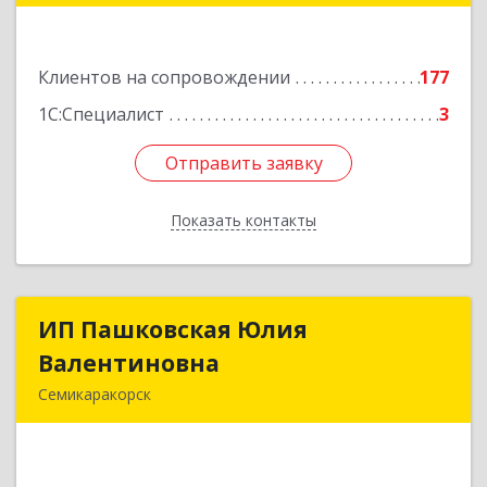
Подробнее
Клиентов на сопровождении
177
1С:Специалист
3
Отправить заявку
Отправить заявку
Показать контакты
Назад
ИП Пашковская Юлия
ИП Пашковская Юлия
Валентиновна
Валентиновна
Семикаракорск
346645, Ростовская обл, Семикаракорский р-н,
Золотаревка х, Октябрьская ул, дом № 35