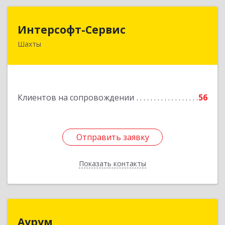
Интерсофт-Сервис
Интерсофт-Сервис
Шахты
346480, Ростовская обл, Шахты г, Советская ул,
дом № 279/10
Подробнее
Клиентов на сопровождении
56
Отправить заявку
Отправить заявку
Показать контакты
Назад
Аурум
Аурум