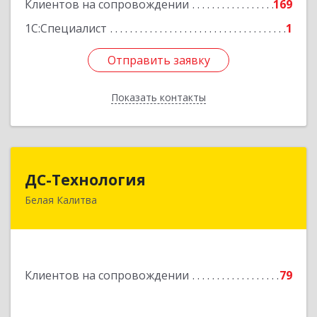
Клиентов на сопровождении
169
Подробнее
1С:Специалист
1
Отправить заявку
Отправить заявку
Показать контакты
Назад
ДС-Технология
ДС-Технология
Белая Калитва
347045, Ростовская обл, Белокалитвинский р-н,
Белая Калитва г, Вокзальная ул, дом № 381
Подробнее
Клиентов на сопровождении
79