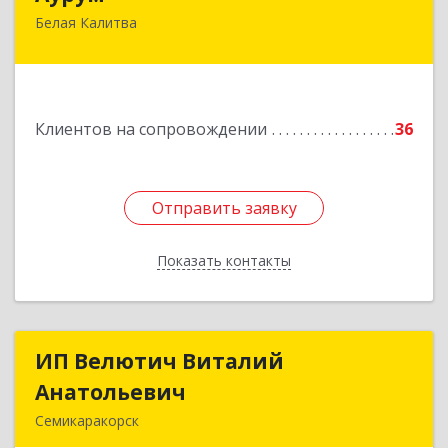
Белая Калитва
347044, Ростовская обл, Белокалитвинский р-н,
Белая Калитва г, Леонова ул, дом № 37
Подробнее
Клиентов на сопровождении
36
Отправить заявку
Отправить заявку
Показать контакты
Назад
ИП Велютич Виталий
ИП Велютич Виталий
Анатольевич
Анатольевич
Семикаракорск
346630, Ростовская обл, Семикаракорск г,