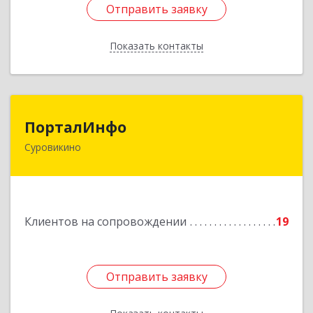
Отправить заявку
Отправить заявку
Показать контакты
Назад
ПорталИнфо
ПорталИнфо
Суровикино
404414, г.Суровкино Волгоградской обл. ул. 1-й
мкр д.21 кв 9
Подробнее
Клиентов на сопровождении
19
Отправить заявку
Отправить заявку