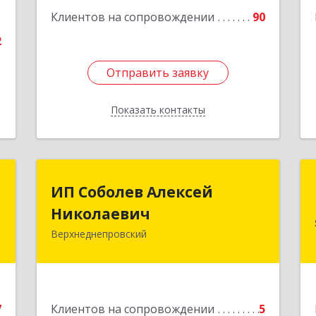
1
Клиентов на сопровождении
90
2
Отправить заявку
Отправить заявку
Показать контакты
Назад
.
ИП Соболев Алексей
ИП Соболев Алексей
о
Николаевич
Николаевич
"
Верхнеднепровский
Подробнее
,
2
7
Клиентов на сопровождении
5
е