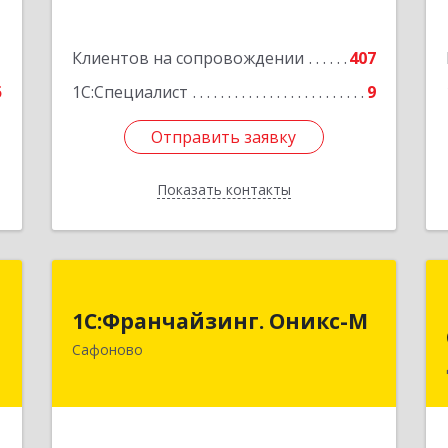
1
Клиентов на сопровождении
407
5
1С:Специалист
9
Отправить заявку
Отправить заявку
Показать контакты
Назад
я
1С:Франчайзинг. Оникс-М
1С:Франчайзинг. Оникс-М
,
215500, Смоленская обл, Сафоновский
Сафоново
,
р-н, Сафоново г, Революционная ул,
7
дом № 9а
е
Подробнее