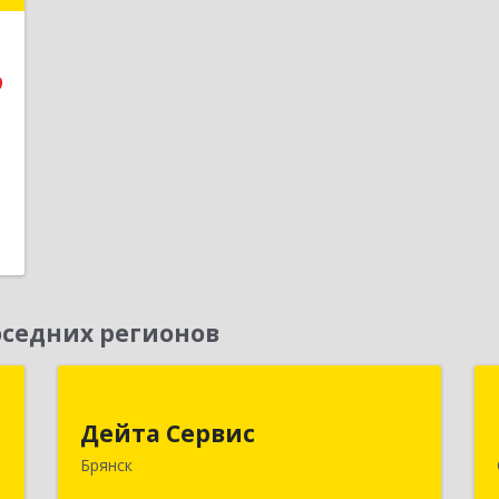
е
9
1
седних регионов
я
Дейта Сервис
Дейта Сервис
,
241035, Брянская обл, Брянск г,
Брянск
№
Ульянова ул, дом № 4, оф.403