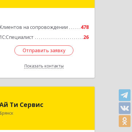
Подробнее
Клиентов на сопровождении
478
1С:Специалист
26
Отправить заявку
Отправить заявку
Показать контакты
Назад
Ай Ти Сервис
Ай Ти Сервис
241035, Брянская обл, Брянск г,
Брянск
Брянской Пролетарской Дивизии ул,
дом № 9