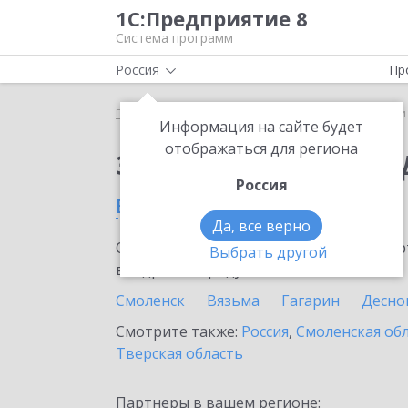
1С:Предприятие 8
Система программ
Россия
Пр
Главная
Сервисы ИТС
1С-Чеки ОФД
1С-Чеки
Информация на сайте будет
отображаться для региона
Заказать 1С-Чеки ОФ
Россия
в Рославле
Да, все верно
Ознакомьтесь с информационными карт
Выбрать другой
внедрение продукта.
Смоленск
Вязьма
Гагарин
Десно
Смотрите также:
Россия
,
Смоленская об
Тверская область
Партнеры в вашем регионе: