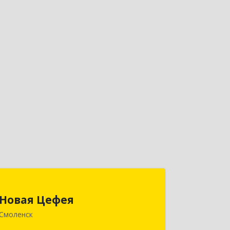
Новая Цефея
Новая Цефея
214018, Смоленская обл, Смоленск г,
Смоленск
Раевского ул, дом № 10