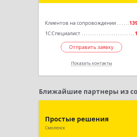
Подробне
Клиентов на сопровождении
13
1С:Специалист
Отправить заявку
Отправить заявку
Показать контакты
Назад
Ближайшие партнеры из со
Простые решени
Простые решения
214015, Смоленская обл, Смоленск г
Смоленск
Большая Краснофлотская ул, дом 