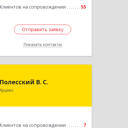
Клиентов на сопровождении
55
Отправить заявку
Отправить заявку
Показать контакты
Назад
Полесский В. С.
Полесский В. С.
215800,Смоленская обл. г. Ярцево,
Ярцево
ул.Краснофлотская д.30
Подробнее
Клиентов на сопровождении
7