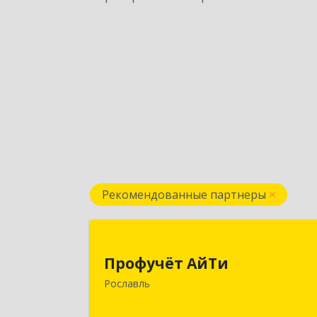
Рекомендованные партнеры
Профучёт АйТ
Профучёт АйТи
216500, Смоленская обл
Рославль
Рославльский р-н, Рославль г
Урицкого ул, дом № 13, кв.