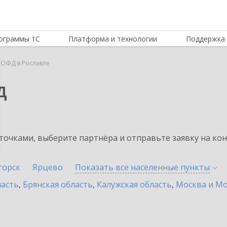
ограммы 1С
Платформа и технологии
Поддержка 
 ОФД в Рославле
Д
очками, выберите партнёра и отправьте заявку на ко
горск
Ярцево
Показать все населенные
пункты
ласть
,
Брянская область
,
Калужская область
,
Москва и Мо