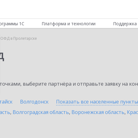
ограммы 1С
Платформа и технологии
Поддержка 
 ОФД в Пролетарске
Д
очками, выберите партнёра и отправьте заявку на ко
тайск
Волгодонск
Показать все населенные
пункты
асть
,
Волгоградская область
,
Воронежская область
,
Крас