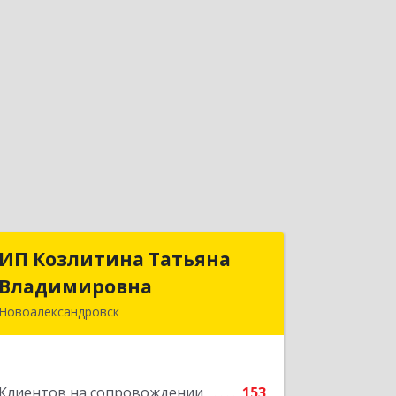
ИП Козлитина Татьяна
ИП Козлитина Татьяна
Владимировна
Владимировна
Новоалександровск
356000, Ставропольский край,
Новоалександровск г, Гайдара пер,
дом № 25
Клиентов на сопровождении
153