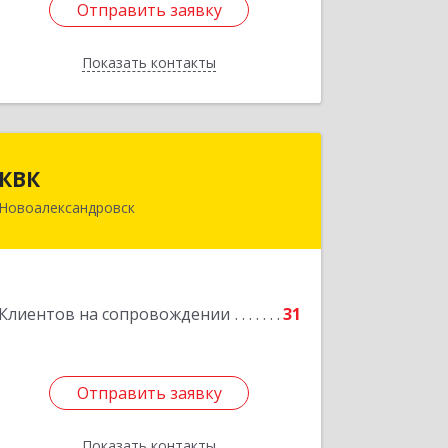
Отправить заявку
Отправить заявку
Показать контакты
Назад
КВК
КВК
Новоалександровск
356000, Ставропольский край,
Новоалександровск г, Маршала
Жукова ул, дом № 50
Подробнее
Клиентов на сопровождении
31
Отправить заявку
Отправить заявку
Показать контакты
Назад