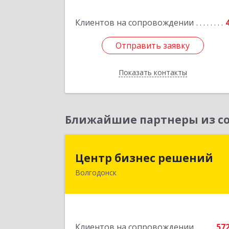
Клиентов на сопровождении
Отправить заявку
Отправить заявку
Показать контакты
Назад
Ближайшие партнеры из со
Центр бизнес решени
Центр бизнес решений
Волгодонск
347375, Ростовская обл, Волгодонск г
Курчатова пр-кт, дом № 45, кв.
Подробне
Клиентов на сопровождении
57