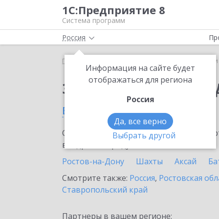
1С:Предприятие 8
Система программ
Россия
Пр
Главная
Сервисы ИТС
1С-Чеки ОФД
1С-Чеки
Информация на сайте будет
отображаться для региона
Заказать 1С-Чеки ОФ
Россия
в Пролетарске
Да, все верно
Ознакомьтесь с информационными карт
Выбрать другой
внедрение продукта.
Ростов-на-Дону
Шахты
Аксай
Ба
Смотрите также:
Россия
,
Ростовская обл
Ставропольский край
Партнеры в вашем регионе: