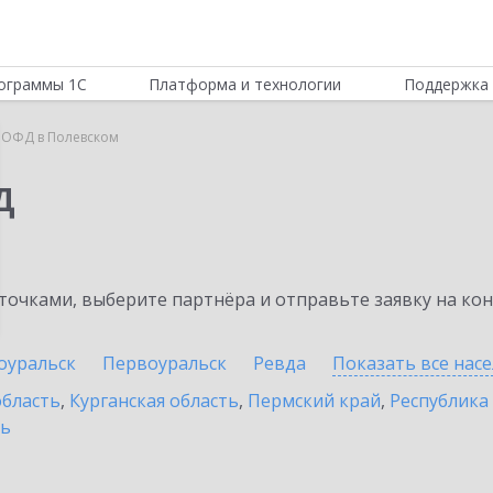
ограммы 1С
Платформа и технологии
Поддержка 
 ОФД в Полевском
Д
очками, выберите партнёра и отправьте заявку на ко
оуральск
Первоуральск
Ревда
Показать все нас
область
,
Курганская область
,
Пермский край
,
Республика
ть