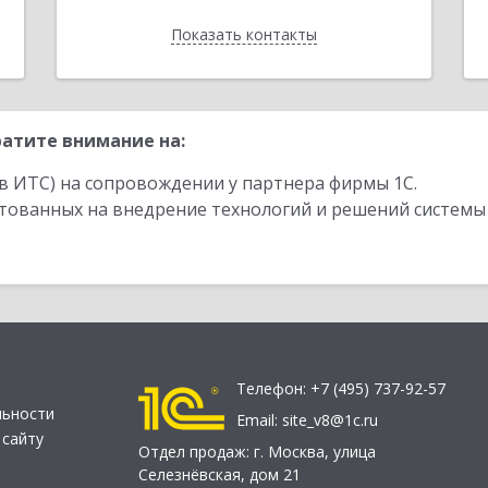
Показать контакты
Назад
атите внимание на:
в ИТС) на сопровождении у партнера фирмы 1С.
стованных на внедрение технологий и решений системы
Телефон:
+7 (495) 737-92-57
льности
Email:
site_v8@1c.ru
 сайту
Отдел продаж:
г. Москва
,
улица
Селезнёвская, дом 21