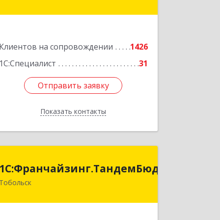
Екатеринбург г, 8 Марта ул, дом № 49,
оф.609
Подробнее
Клиентов на сопровождении
1426
1С:Специалист
31
Отправить заявку
Отправить заявку
Показать контакты
Назад
анчайзинг.ТандемБюджет
1С:Франчайзинг.ТандемБюджет
Тобольск
Подробнее