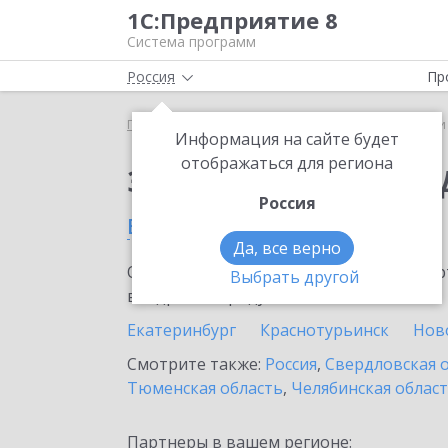
1С:Предприятие 8
Система программ
Россия
Пр
Главная
Сервисы ИТС
1С-Чеки ОФД
1С-Чеки
Информация на сайте будет
отображаться для региона
Заказать 1С-Чеки ОФ
Россия
в Полевском
Да, все верно
Ознакомьтесь с информационными карт
Выбрать другой
внедрение продукта.
Екатеринбург
Краснотурьинск
Нов
Смотрите также:
Россия
,
Свердловская 
Тюменская область
,
Челябинская облас
Партнеры в вашем регионе: