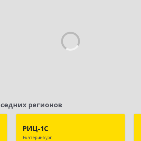
седних регионов
П
РИЦ-1С
РИЦ-1С
Екатеринбург
,
620102, Свердловская обл,