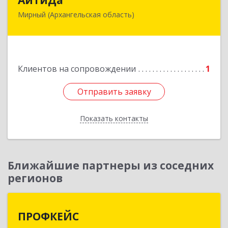
Мирный (Архангельская область)
164170, Архангельская обл, Мирный г,
Космонавтов ул, дом № 12, оф.55
Подробнее
Клиентов на сопровождении
1
Отправить заявку
Отправить заявку
Показать контакты
Назад
Ближайшие партнеры из соседних
регионов
ПРОФКЕЙС
ПРОФКЕЙС