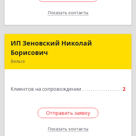
Показать контакты
Назад
ИП Зеновский Николай
ИП Зеновский Николай
Борисович
Борисович
Вельск
165150, Архангельская обл, Вельский р-н,
Лукинская д, Надежды ул, дом № 6
Клиентов на сопровождении
2
Подробнее
Отправить заявку
Отправить заявку
Показать контакты
Назад