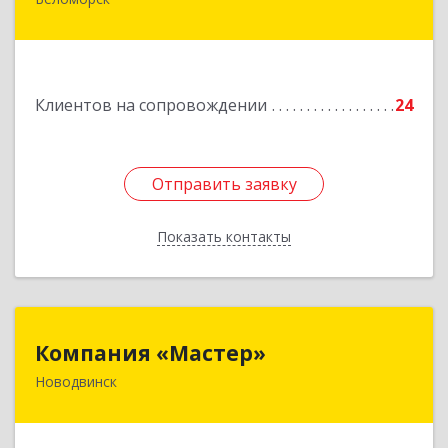
г. Беломорск, Портовое шоссе, д.1
Подробнее
Клиентов на сопровождении
24
Отправить заявку
Отправить заявку
Показать контакты
Назад
Компания «Мастер»
Компания «Мастер»
Новодвинск
164902, Архангельская обл, Новодвинск г,
Космонавтов ул, дом № 6, пом.1