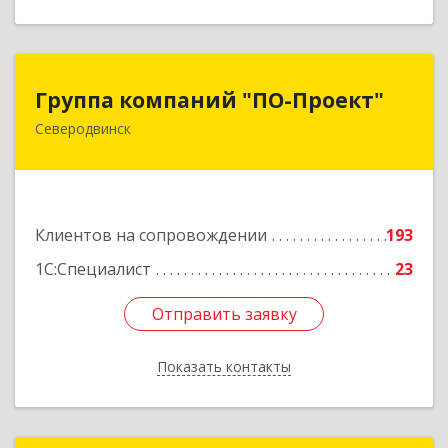
Группа компаний "ПО-Проект"
Группа компаний "ПО-Проект"
Северодвинск
164500, Архангельская обл, Северодвинск г,
Бойчука ул, дом № 3, оф.401
Подробнее
Клиентов на сопровождении
193
1С:Специалист
23
Отправить заявку
Отправить заявку
Показать контакты
Назад