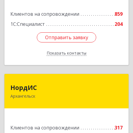
Подробнее
Клиентов на сопровождении
859
1С:Специалист
204
Отправить заявку
Отправить заявку
Показать контакты
Назад
НордИС
НордИС
Архангельск
163071, Архангельская обл, Архангельск г,
Гайдара ул, дом № 55, оф.18
Подробнее
Клиентов на сопровождении
317