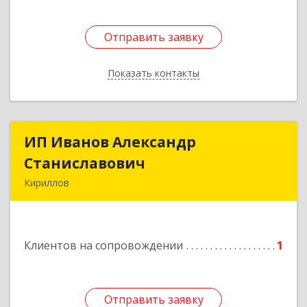
Отправить заявку
Отправить заявку
Показать контакты
Назад
ИП Иванов Александр
ИП Иванов Александр
Станиславович
Станиславович
Кириллов
161100, Вологодская обл, Кирилловский р-н,
Кириллов г, Гагарина ул, дом № 126
Клиентов на сопровождении
1
Подробнее
Отправить заявку
Отправить заявку