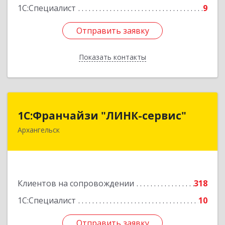
1С:Специалист
9
Отправить заявку
Отправить заявку
Показать контакты
Назад
1С:Франчайзи "ЛИНК-сервис"
1С:Франчайзи "ЛИНК-сервис"
Архангельск
163000, Архангельская обл, Архангельск г,
Ленина пл., дом № 4, оф.1810 (18 этаж)
Подробнее
Клиентов на сопровождении
318
1С:Специалист
10
Отправить заявку
Отправить заявку