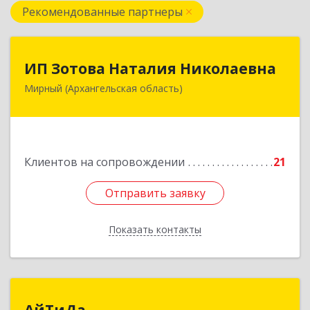
Рекомендованные партнеры
ИП Зотова Наталия Николаевна
ИП Зотова Наталия Николаевна
Мирный (Архангельская область)
164170, г.Мирный, Архангельской обл.,
ул.Советская, д.8, кв.80
Подробнее
Клиентов на сопровождении
21
Отправить заявку
Отправить заявку
Показать контакты
Назад
АйТиДа
АйТиДа