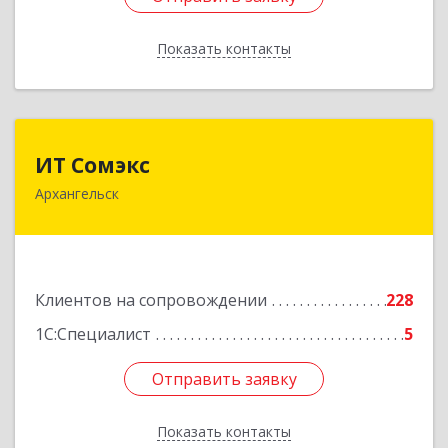
Показать контакты
Назад
ИТ Сомэкс
ИТ Сомэкс
Архангельск
163001, Архангельская обл, Архангельск г,
Советских Космонавтов пр-кт, дом № 176,
оф.13
Подробнее
Клиентов на сопровождении
228
1С:Специалист
5
Отправить заявку
Отправить заявку
Показать контакты
Назад