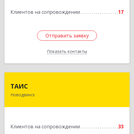
Подробнее
Клиентов на сопровождении
17
Отправить заявку
Отправить заявку
Показать контакты
Назад
ТАИС
ТАИС
Новодвинск
164902, Архангельская обл, Новодвинск г,
Димитрова ул, дом № 4а
Подробнее
Клиентов на сопровождении
33