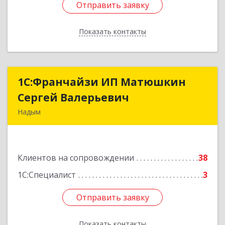
Отправить заявку
Отправить заявку
Показать контакты
Назад
1С:Франчайзи ИП Матюшкин
1С:Франчайзи ИП Матюшкин
Сергей Валерьевич
Сергей Валерьевич
Надым
629730, Ямало-Ненецкий АО, Надым г, ул.
Зверева, дом № 47, кв.28
Клиентов на сопровождении
38
Подробнее
1С:Специалист
3
Отправить заявку
Отправить заявку
Показать контакты
Назад