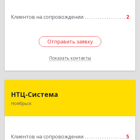
Подробнее
Клиентов на сопровождении
2
Отправить заявку
Отправить заявку
Показать контакты
Назад
НТЦ-Система
НТЦ-Система
Ноябрьск
629804, Ямало-Ненецкий АО, Ноябрьск г, 60 лет
СССР ул, дом № 39
Подробнее
Клиентов на сопровождении
5