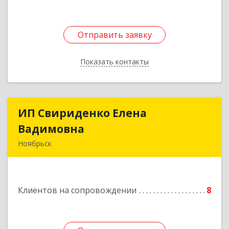
Отправить заявку
Отправить заявку
Показать контакты
Назад
ИП Свириденко Елена
ИП Свириденко Елена
Вадимовна
Вадимовна
Ноябрьск
629805, ЯНАО, Тюменская обл., г Ноябрьск,
ул.Магистральная д.65 ,кв.23
Клиентов на сопровождении
8
Подробнее