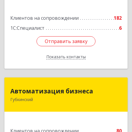
Подробнее
Клиентов на сопровождении
182
1С:Специалист
6
Отправить заявку
Отправить заявку
Показать контакты
Назад
Автоматизация бизнеса
Автоматизация бизнеса
Губкинский
629830, Ямало-Ненецкий АО, Губкинский г,
мкр.6, дом № 5
Подробнее
Клиентов на сопровождении
80