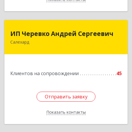
ИП Черевко Андрей Сергеевич
ИП Черевко Андрей Сергеевич
Салехард
629003, Ямало-Ненецкий АО, Салехард г,
Маяковского ул, дом № 44, этаж 2
Подробнее
Клиентов на сопровождении
45
Отправить заявку
Отправить заявку
Показать контакты
Назад