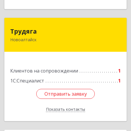
Трудяга
Трудяга
Новоалтайск
658080, Алтайский край, Новоалтайск г,
Прудская ул, дом № 10-21
Подробнее
Клиентов на сопровождении
1
1С:Специалист
1
Отправить заявку
Отправить заявку
Показать контакты
Назад