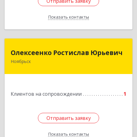
Отправить заявку
Отправить заявку
Показать контакты
Назад
Олексеенко Ростислав Юрьевич
Олексеенко Ростислав Юрьевич
Ноябрьск
629804, Ямало-Ненецкий АО, Ноябрьск г,
УТАДС п, дом № 84, кв.2
Подробнее
Клиентов на сопровождении
1
Отправить заявку
Отправить заявку
Показать контакты
Назад