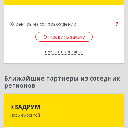
Школьная ул, дом № 20, кв.37
Подробнее
Клиентов на сопровождении
7
Отправить заявку
Отправить заявку
Показать контакты
Назад
Ближайшие партнеры из соседних
регионов
КВАДРУМ
КВАДРУМ
Новый Уренгой
629309, Ямало-Ненецкий АО, Новый Уренгой г,
Северное Кольцо ул, дом № 14