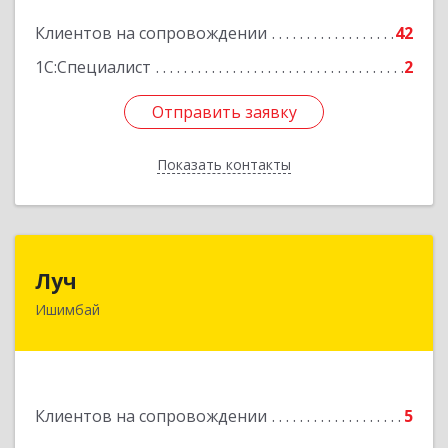
Подробнее
Клиентов на сопровождении
42
1С:Специалист
2
Отправить заявку
Отправить заявку
Показать контакты
Назад
Луч
Луч
Ишимбай
453215, Башкортостан Респ, Ишимбайский р-н,
Ишимбай г, Ленина пр-кт, дом № 29, кв.29
Подробнее
Клиентов на сопровождении
5