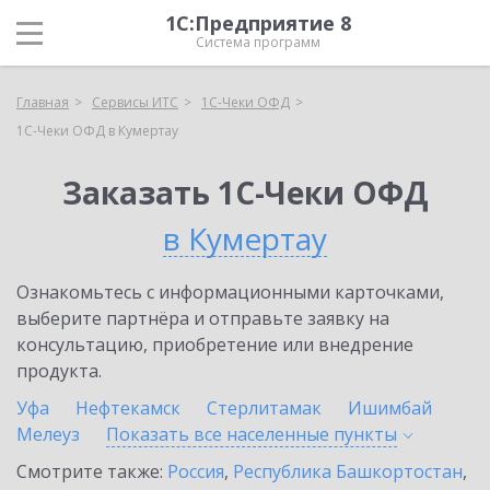
1С:Предприятие 8
Система программ
Главная
Сервисы ИТС
1С-Чеки ОФД
1С-Чеки ОФД в Кумертау
Заказать 1С-Чеки ОФД
в Кумертау
Ознакомьтесь с информационными карточками,
выберите партнёра и отправьте заявку на
консультацию, приобретение или внедрение
продукта.
Уфа
Нефтекамск
Стерлитамак
Ишимбай
Мелеуз
Показать все населенные
пункты
Смотрите также:
Россия
,
Республика Башкортостан
,