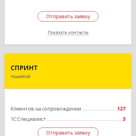
Отправить заявку
Отправить заявку
Показать контакты
Назад
СПРИНТ
СПРИНТ
Ишимбай
453201, Башкортостан Респ, Ишимбайский р-н,
Ишимбай г, Якупа Кулмыя ул, дом № 25
Подробнее
Клиентов на сопровождении
127
1С:Специалист
3
Отправить заявку
Отправить заявку