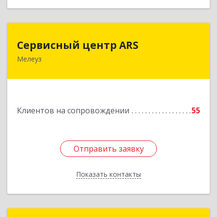
Сервисный центр ARS
Сервисный центр ARS
Мелеуз
Подробнее
Клиентов на сопровождении
55
Отправить заявку
Отправить заявку
Показать контакты
Назад