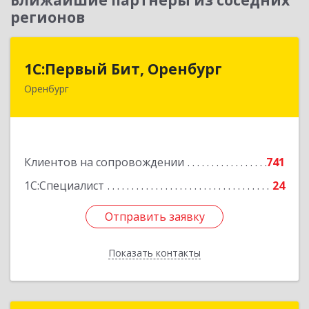
Ближайшие партнеры из соседних
регионов
1С:Первый Бит, Оренбург
1С:Первый Бит, Оренбург
Оренбург
460044, Оренбургская обл, Оренбург, Березка
ул, дом № 2/5, пом.4
Подробнее
Клиентов на сопровождении
741
1С:Специалист
24
Отправить заявку
Отправить заявку
Показать контакты
Назад