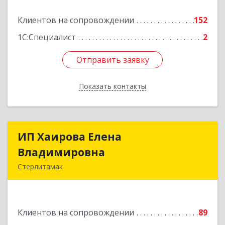
Клиентов на сопровождении
152
Подробнее
1С:Специалист
2
Отправить заявку
Отправить заявку
Показать контакты
Назад
ИП Хаирова Елена
ИП Хаирова Елена
Владимировна
Владимировна
Стерлитамак
Подробнее
Клиентов на сопровождении
89