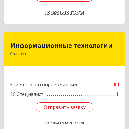
Показать контакты
Назад
Информационные технологии
Информационные технологии
Салават
453259, Башкортостан Респ, Салават г,
Северная ул, дом № 15, оф.108
Подробнее
Клиентов на сопровождении
80
1С:Специалист
1
Отправить заявку
Отправить заявку
Показать контакты
Назад