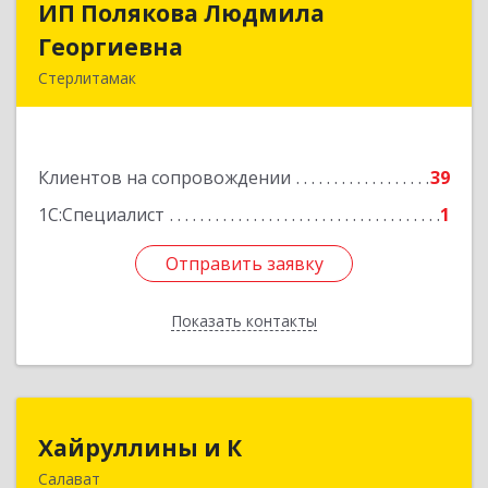
ИП Полякова Людмила
ИП Полякова Людмила
Георгиевна
Георгиевна
Стерлитамак
453120, Башкортостан Респ, Стерлитамак г,
Имая Насыри ул, дом № 1, кв.74
Клиентов на сопровождении
39
Подробнее
1С:Специалист
1
Отправить заявку
Отправить заявку
Показать контакты
Назад
Хайруллины и К
Хайруллины и К
Салават
453251, Башкортостан Респ, Салават г,