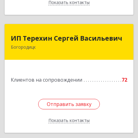
Показать контакты
Назад
ИП Терехин Сергей Васильевич
ИП Терехин Сергей Васильевич
Богородицк
301831, Тульская обл, Богородицкий р-н,
Богородицк г, Полевая ул, дом № 32, кв.92
Подробнее
Клиентов на сопровождении
72
Отправить заявку
Отправить заявку
Показать контакты
Назад