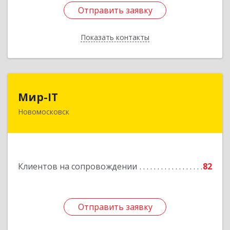
Отправить заявку
Отправить заявку
Показать контакты
Назад
Мир-IT
Мир-IT
Новомосковск
301650, Тульская обл, Новомосковск г,
Садовского ул, дом № 28, оф.2
Подробнее
Клиентов на сопровождении
82
Отправить заявку
Отправить заявку