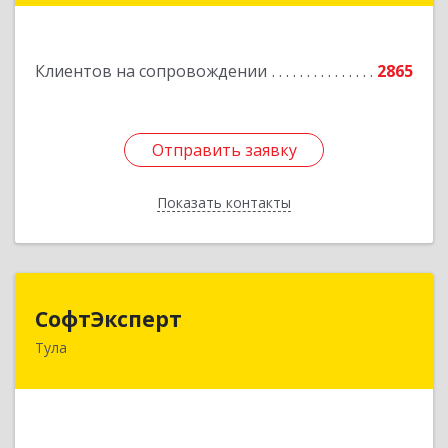
Подробнее
Клиентов на сопровождении
2865
Отправить заявку
Отправить заявку
Показать контакты
Назад
СофтЭксперт
СофтЭксперт
Тула
300013, Тульская обл, Тула г, Болдина ул, дом №
41А, пом.47, оф.1-4
Подробнее