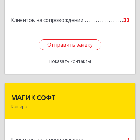
им Маршала Катукова мкр, дом № 16, кв.27
Клиентов на сопровождении
30
Подробнее
Отправить заявку
Отправить заявку
Показать контакты
Назад
МАГИК СОФТ
МАГИК СОФТ
Кашира
Подробнее
Клиентов на сопровождении
2