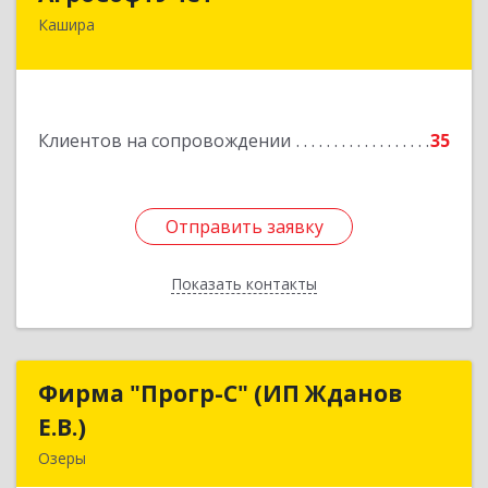
Кашира
142932, Московская обл, г.о.Кашира, Каменка д,
Парковая ул, дом № 37
Подробнее
Клиентов на сопровождении
35
Отправить заявку
Отправить заявку
Показать контакты
Назад
Фирма "Прогр-С" (ИП Жданов
Фирма "Прогр-С" (ИП Жданов
Е.В.)
Е.В.)
Озеры
140563, Московская обл, Озерский р-н, Озеры г,