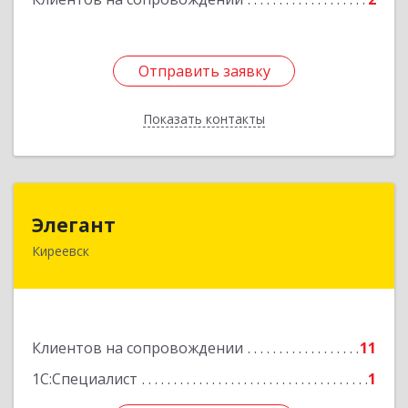
Отправить заявку
Отправить заявку
Показать контакты
Назад
Элегант
Элегант
Киреевск
301262, Тульская обл, Киреевск г, Чехова ул,
дом № 1
Подробнее
Клиентов на сопровождении
11
1С:Специалист
1