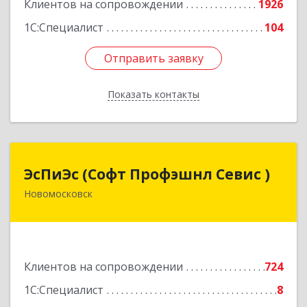
Клиентов на сопровождении
1926
1С:Специалист
104
Отправить заявку
Отправить заявку
Показать контакты
Назад
ЭсПиЭс (Софт Профэшнл Севис )
ЭсПиЭс (Софт Профэшнл Севис )
Новомосковск
301659, Тульская обл, Новомосковский р-н,
Новомосковск г, Шахтеров ул, дом № 33/33
Подробнее
Клиентов на сопровождении
724
1С:Специалист
8