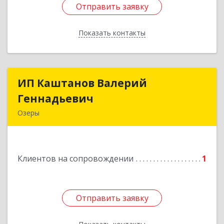
Отправить заявку
Отправить заявку
Показать контакты
Назад
ИП Каштанов Валерий
ИП Каштанов Валерий
Геннадьевич
Геннадьевич
Озеры
140560, Московская обл, Озерский р-н, Озеры г,
Ленина ул, дом № 202
Клиентов на сопровождении
1
Подробнее
Отправить заявку
Отправить заявку