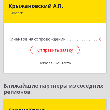
Крыжановский А.П.
Крыжановский А.П.
Кимовск
301720, Тульская область, г.Кимовск ,
ул.Белинского, д.16, кв.1
Подробнее
Клиентов на сопровождении
6
Отправить заявку
Отправить заявку
Показать контакты
Назад
Ближайшие партнеры из соседних
регионов
СервисКлауд