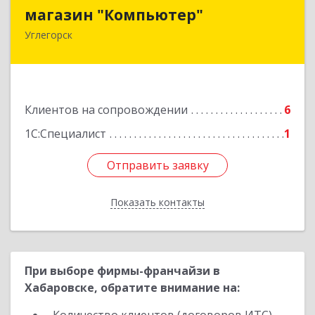
магазин "Компьютер"
магазин "Компьютер"
Углегорск
694920, Сахалинская обл, Углегорский р-н,
Углегорск г, Победы ул, дом № 169, оф.4
Подробнее
Клиентов на сопровождении
6
1С:Специалист
1
Отправить заявку
Отправить заявку
Показать контакты
Назад
При выборе фирмы-франчайзи в
Хабаровске, обратите внимание на: