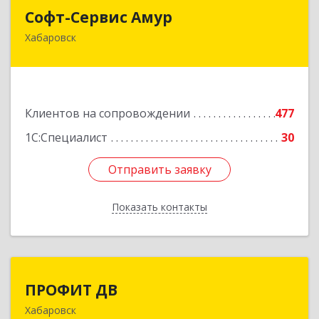
Софт-Сервис Амур
Софт-Сервис Амур
Хабаровск
680000, Хабаровский край, Хабаровск г,
Муравьева-Амурского ул., дом № 4, оф.19
Подробнее
Клиентов на сопровождении
477
1С:Специалист
30
Отправить заявку
Отправить заявку
Показать контакты
Назад
ПРОФИТ ДВ
ПРОФИТ ДВ
Хабаровск
680000, Хабаровский край, Хабаровск г,