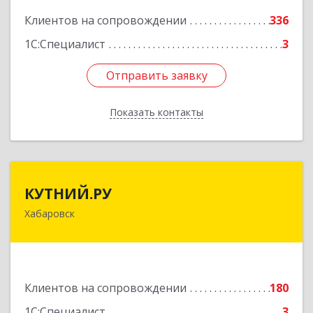
Клиентов на сопровождении
336
1С:Специалист
3
Отправить заявку
Отправить заявку
Показать контакты
Назад
КУТНИЙ.РУ
КУТНИЙ.РУ
Хабаровск
680007, Хабаровский край, Хабаровск г,
Шевчука ул, дом № 42, оф.505
Подробнее
Клиентов на сопровождении
180
1С:Специалист
3