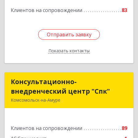
Клиентов на сопровождении
83
Подробнее
Отправить заявку
Отправить заявку
Показать контакты
Назад
Консультационно-
Консультационно-
внедренческий центр "Спк"
внедренческий центр "Спк"
Комсомольск-на-Амуре
681013, Хабаровский край, Комсомольск-на-
Амуре г, Димитрова, дом № 5, кв.302
Клиентов на сопровождении
89
Подробнее