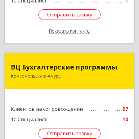
1С:Специалист
1
Отправить заявку
Отправить заявку
Показать контакты
Назад
ВЦ Бухгалтерские программы
ВЦ Бухгалтерские программы
Комсомольск-на-Амуре
681000, Хабаровский край, Комсомольск-на-
Амуре г, Сидоренко ул, дом № 1А
Подробнее
Клиентов на сопровождении
97
1С:Специалист
10
Отправить заявку
Отправить заявку