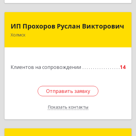
ИП Прохоров Руслан Викторович
ИП Прохоров Руслан Викторович
Холмск
694620, Сахалинская обл, Холмский р-н, Холмск
г, Александра Матросова ул, дом № 6Б, кв.32
Подробнее
Клиентов на сопровождении
14
Отправить заявку
Отправить заявку
Показать контакты
Назад