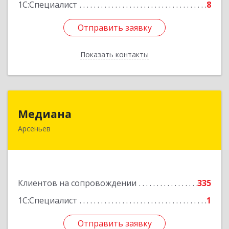
1С:Специалист
8
Отправить заявку
Отправить заявку
Показать контакты
Назад
Медиана
Медиана
Арсеньев
692330, Приморский край, Арсеньев г,
Ломоносова ул, дом № 24, кв.1
Подробнее
Клиентов на сопровождении
335
1С:Специалист
1
Отправить заявку
Отправить заявку