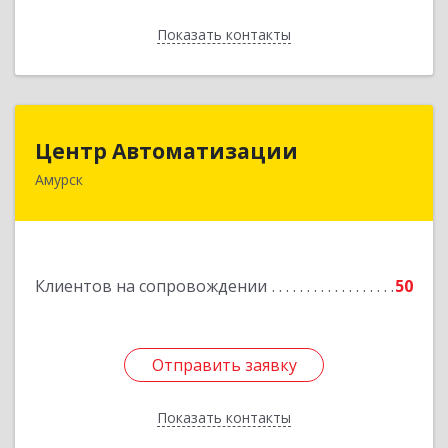
Показать контакты
Назад
Центр Автоматизации
Центр Автоматизации
Амурск
682640, Хабаровский край, Амурск г, Мира пр-
кт, дом № 55, оф.2
Подробнее
Клиентов на сопровождении
50
Отправить заявку
Отправить заявку
Показать контакты
Назад