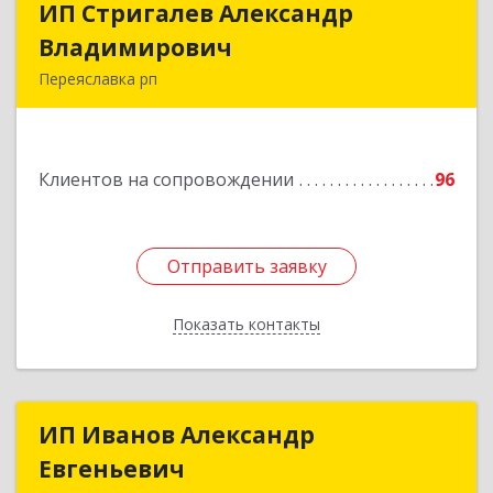
ИП Стригалев Александр
ИП Стригалев Александр
Владимирович
Владимирович
Переяславка рп
682910, Хабаровский край, Имени Лазо р-н,
Переяславка рп, Ленина ул, дом № 30, оф.1
Клиентов на сопровождении
96
Подробнее
Отправить заявку
Отправить заявку
Показать контакты
Назад
ИП Иванов Александр
ИП Иванов Александр
Евгеньевич
Евгеньевич