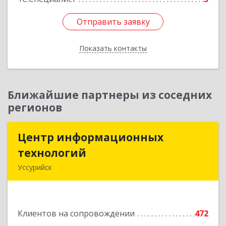
Отправить заявку
Отправить заявку
Показать контакты
Назад
Ближайшие партнеры из соседних
регионов
Центр информационных
Центр информационных
технологий
технологий
Уссурийск
692512, Приморский край, Уссурийск г,
Пушкина ул, дом № 1, пом.2
Клиентов на сопровождении
472
Подробнее