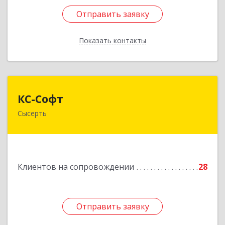
Отправить заявку
Отправить заявку
Показать контакты
Назад
КС-Софт
КС-Софт
Сысерть
624001, Свердловская обл, Сысертский р-н,
Черданцево с, Чапаева ул, дом № 39
Подробнее
Клиентов на сопровождении
28
Отправить заявку
Отправить заявку