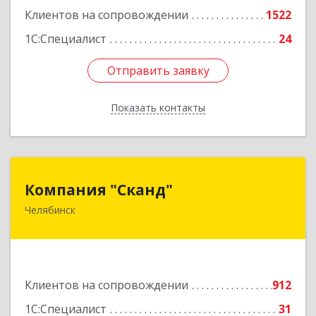
Клиентов на сопровождении
1522
1С:Специалист
24
Отправить заявку
Отправить заявку
Показать контакты
Назад
Компания "Сканд"
Компания "Сканд"
Челябинск
454091, Челябинская обл, Челябинск г,
Революции пл, дом № 7, оф.1.16
Подробнее
Клиентов на сопровождении
912
1С:Специалист
31