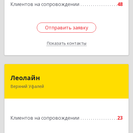
Клиентов на сопровождении
48
Отправить заявку
Отправить заявку
Показать контакты
Назад
Леолайн
Леолайн
Верхний Уфалей
456800, Челябинская обл, Верхний Уфалей г,
Ленина ул, дом № 147
Подробнее
Клиентов на сопровождении
23