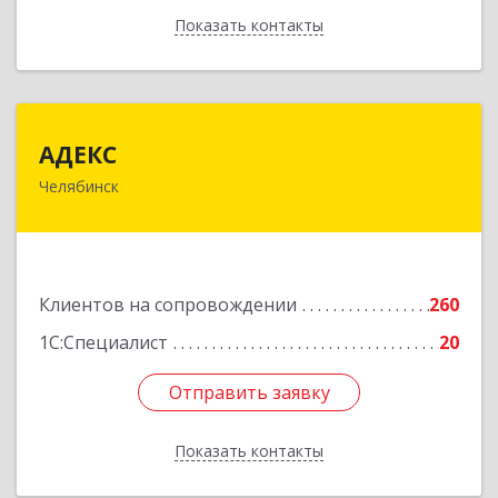
Показать контакты
Назад
АДЕКС
АДЕКС
Челябинск
454080, Челябинская обл, Челябинск г, Смирных
ул, дом № 15А, пом.51
Подробнее
Клиентов на сопровождении
260
1С:Специалист
20
Отправить заявку
Отправить заявку
Показать контакты
Назад