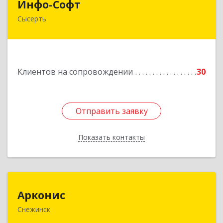
Инфо-Софт
Сысерть
624021, Свердловская обл, Сысерть г, Коммуны
ул, дом № 39, кв.13
Подробнее
Клиентов на сопровождении
30
Отправить заявку
Отправить заявку
Показать контакты
Назад
Арконис
Арконис
Снежинск
456773, Челябинская обл, Снежинск г,