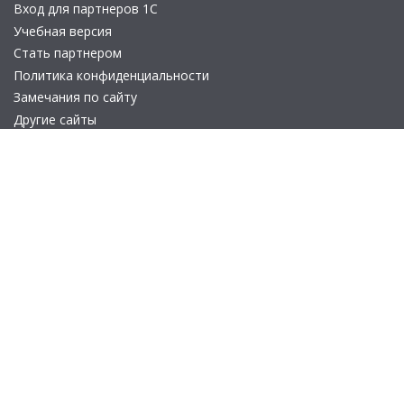
Вход для партнеров 1С
Учебная версия
Стать партнером
Политика конфиденциальности
Замечания по сайту
Другие сайты
Телефон:
+7 (495) 737-92-57
Email:
site_v8@1c.ru
Отдел продаж:
г. Москва
,
улица Селезнёвская, дом 21
© 2026 АО «Группа 1С» (правопреемник «1С»). Все права на сайт
защищены
© 2011- 2026 ООО «1С-Софт» (
о компании
).
Исключительное право на технологическую платформу
«1С:Предприятие 8» и типовые конфигурации программных