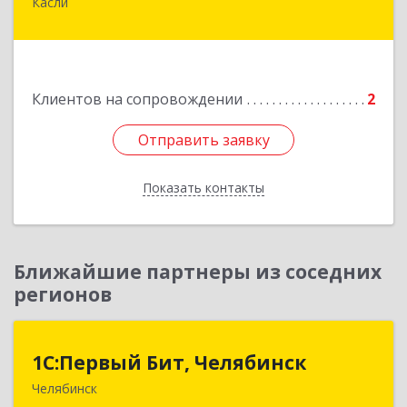
Касли
456830, Челябинская обл., г. Касли, ул. Карла
Либкнехта, д. 112а
Подробнее
Клиентов на сопровождении
2
Отправить заявку
Отправить заявку
Показать контакты
Назад
Ближайшие партнеры из соседних
регионов
1С:Первый Бит, Челябинск
1С:Первый Бит, Челябинск
Челябинск
454084, Челябинская обл, Челябинск г,