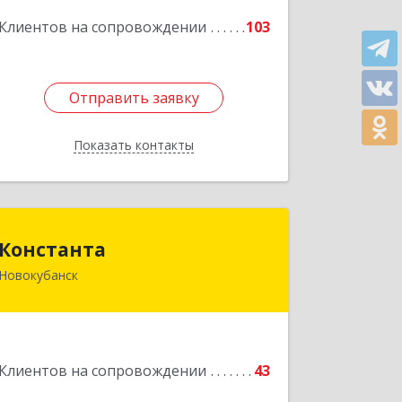
Подробнее
Клиентов на сопровождении
103
Отправить заявку
Отправить заявку
Показать контакты
Назад
Константа
Константа
Новокубанск
352240, Краснодарский край,
Новокубанск г, Альпийская ул, дом №
22, кв.2
Подробнее
Клиентов на сопровождении
43