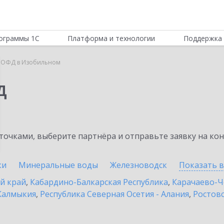
ограммы 1С
Платформа и технологии
Поддержка 
 ОФД в Изобильном
Д
очками, выберите партнёра и отправьте заявку на ко
ки
Минеральные воды
Железноводск
Показать 
й край
,
Кабардино-Балкарская Республика
,
Карачаево-Ч
Калмыкия
,
Республика Северная Осетия - Алания
,
Ростовс