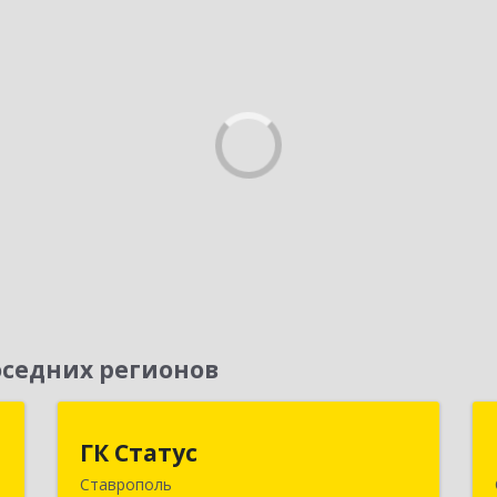
седних регионов
Т
ГК Статус
ГК Статус
Ставрополь
,
355002, Ставропольский край,