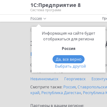
1С:Предприятие 8
Система программ
Россия
Пр
Главная
Сервисы ИТС
1С-Чеки ОФД
1С-Чеки
Информация на сайте будет
отображаться для региона
Заказать 1С-Чеки ОФ
Россия
в Изобильном
Да, все верно
Ознакомьтесь с информационными карт
Выбрать другой
внедрение продукта.
Невинномысск
Георгиевск
Ессенту
Смотрите также:
Россия
,
Ставропольски
край
,
Республика Дагестан
,
Республика 
Партнеры в вашем регионе: