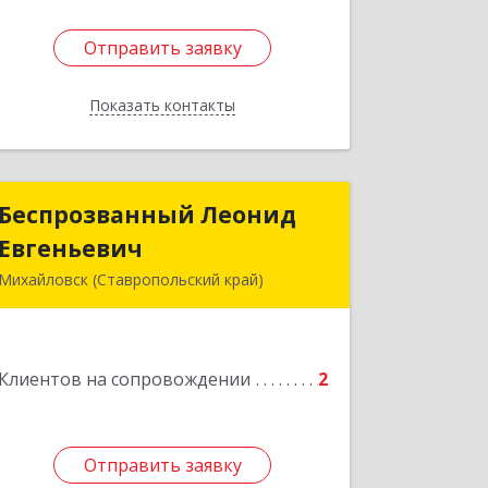
Отправить заявку
Отправить заявку
Показать контакты
Назад
Беспрозванный Леонид
Беспрозванный Леонид
Евгеньевич
Евгеньевич
Михайловск (Ставропольский край)
Подробнее
Клиентов на сопровождении
2
Отправить заявку
Отправить заявку