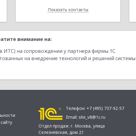
Показать контакты
Назад
атите внимание на:
в ИТС) на сопровождении у партнера фирмы 1С.
стованных на внедрение технологий и решений системы
Телефон:
+7 (495) 737-92-57
льности
Email:
site_v8@1c.ru
 сайту
Отдел продаж:
г. Москва
,
улица
Селезнёвская, дом 21