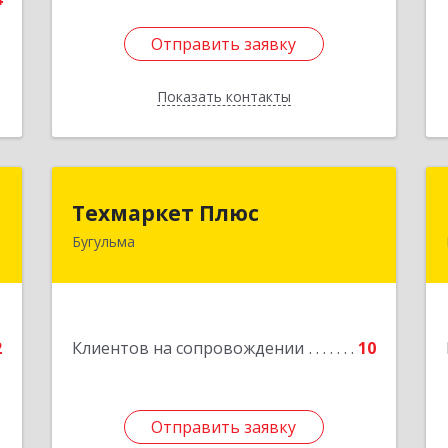
Отправить заявку
Отправить заявку
Показать контакты
Назад
ь
Техмаркет Плюс
Техмаркет Плюс
ч
Бугульма
423231, РТ, Бугульма, ул.Белинского,
д.13
,
,
Подробнее
9
2
Клиентов на сопровождении
10
е
Отправить заявку
Отправить заявку