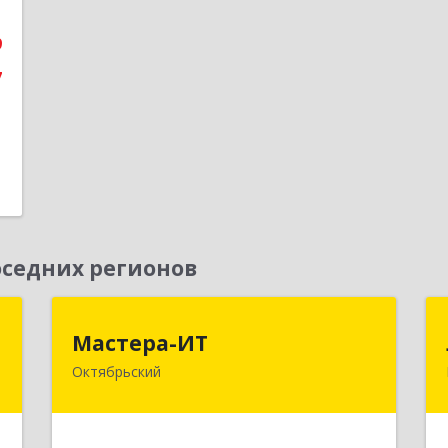
е
9
7
седних регионов
я
Мастера-ИТ
Мастера-ИТ
Октябрьский
е
452607, Башкортостан Респ,
м
Октябрьский г, Комсомольская ул,
5
дом № 20, оф."МИТ"