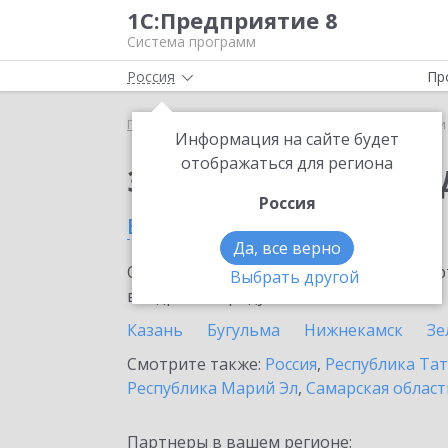
1С:Предприятие 8
Система программ
Россия
Пр
Главная
Сервисы ИТС
1С-Чеки ОФД
1С-Чеки
Информация на сайте будет
отображаться для региона
Заказать 1С-Чеки ОФ
Россия
в Альметьевске
Да, все верно
Ознакомьтесь с информационными карт
Выбрать другой
внедрение продукта.
Казань
Бугульма
Нижнекамск
Зе
Смотрите также:
Россия
,
Республика Тат
Республика Марий Эл
,
Самарская област
Партнеры в вашем регионе: