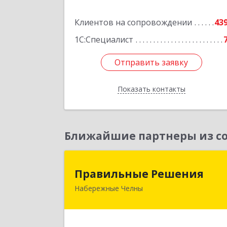
Подробне
Клиентов на сопровождении
43
1С:Специалист
Отправить заявку
Отправить заявку
Показать контакты
Назад
Ближайшие партнеры из со
Правильные Решени
Правильные Решения
Набережные Челны
423832, Татарстан Респ, Набережны
Челны г, Дружбы Народов пр-кт, до
№ 38А, кв.5