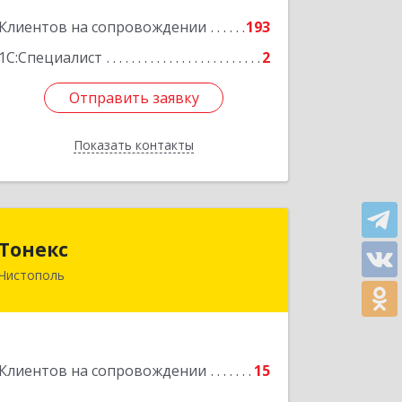
Подробнее
Клиентов на сопровождении
193
1С:Специалист
2
Отправить заявку
Отправить заявку
Показать контакты
Назад
Тонекс
Тонекс
Чистополь
422980, Татарстан Респ,
Чистопольский р-н, Чистополь г,
К.Маркса ул, дом № 23, кв.10
Подробнее
Клиентов на сопровождении
15