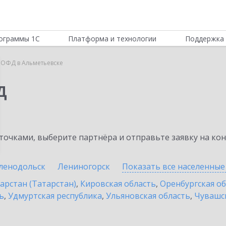
ограммы 1С
Платформа и технологии
Поддержка 
 ОФД в Альметьевске
Д
очками, выберите партнёра и отправьте заявку на ко
ленодольск
Лениногорск
Показать все населенны
арстан (Татарстан)
,
Кировская область
,
Оренбургская о
ь
,
Удмуртская республика
,
Ульяновская область
,
Чувашск