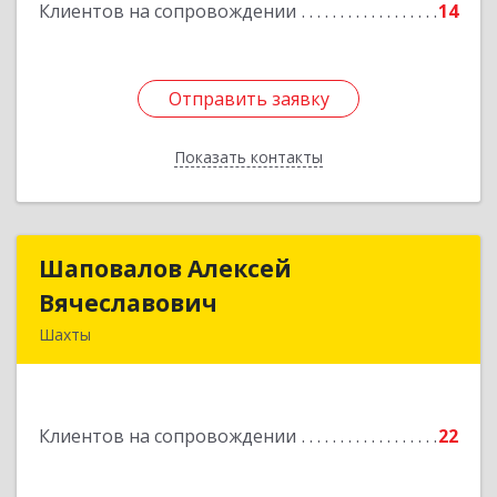
Клиентов на сопровождении
14
Отправить заявку
Отправить заявку
Показать контакты
Назад
Шаповалов Алексей
Шаповалов Алексей
Вячеславович
Вячеславович
Шахты
346510, Шахты г, Ленина ул, дом № 142
Подробнее
Клиентов на сопровождении
22