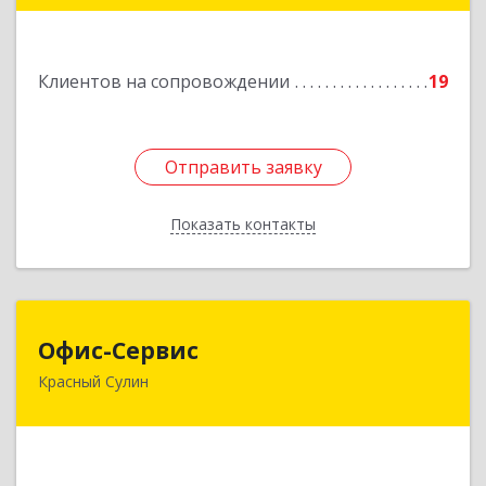
Подробнее
Клиентов на сопровождении
19
Отправить заявку
Отправить заявку
Показать контакты
Назад
Офис-Сервис
Офис-Сервис
Красный Сулин
346350, Ростовская обл, р-н Красносулинский,
Красный Сулин г, Заводская ул, дом № 1
Подробнее