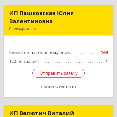
ИП Пашковская Юлия
ИП Пашковская Юлия
Валентиновна
Валентиновна
Семикаракорск
346645, Ростовская обл, Семикаракорский р-н,
Золотаревка х, Октябрьская ул, дом № 35
Клиентов на сопровождении
169
Подробнее
1С:Специалист
1
Отправить заявку
Отправить заявку
Показать контакты
Назад
ИП Велютич Виталий
ИП Велютич Виталий