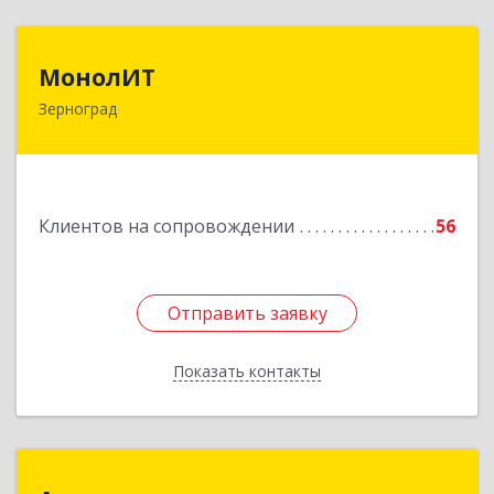
МонолИТ
МонолИТ
Зерноград
347740, Ростовская обл, Зерноградский р-н,
Зерноград г, Березовая ул, дом № 4А, оф.50
Подробнее
Клиентов на сопровождении
56
Отправить заявку
Отправить заявку
Показать контакты
Назад
Аурум