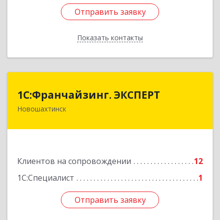
Отправить заявку
Отправить заявку
Показать контакты
Назад
1С:Франчайзинг. ЭКСПЕРТ
1С:Франчайзинг. ЭКСПЕРТ
Новошахтинск
346901, Ростовская обл, Новошахтинск г,
Куйбышева ул, дом № 6, кв.2
Подробнее
Клиентов на сопровождении
12
1С:Специалист
1
Отправить заявку
Отправить заявку