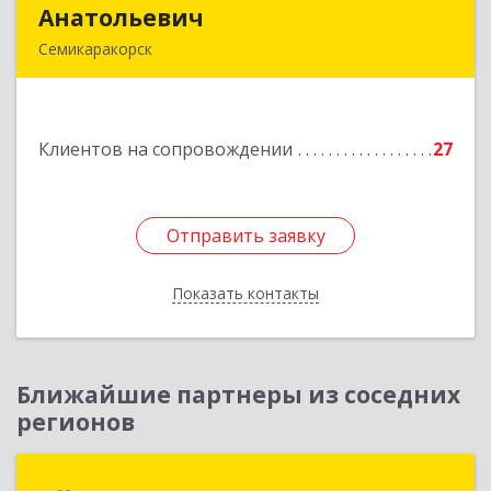
Анатольевич
Анатольевич
Семикаракорск
346630, Ростовская обл, Семикаракорск г,
В.А.Закруткина пр-кт, дом № 35
Клиентов на сопровождении
27
Подробнее
Отправить заявку
Отправить заявку
Показать контакты
Назад
Ближайшие партнеры из соседних
регионов
АЙТИ ЛИДЕР