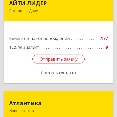
АЙТИ ЛИДЕР
Ростов-на-Дону
344065, Ростовская обл, Ростов-на-Дону г,
Беломорский пер, дом № 98, оф.206
Подробнее
Клиентов на сопровождении
177
1С:Специалист
9
Отправить заявку
Отправить заявку
Показать контакты
Назад
Атлантика
Атлантика
Новочеркасск
346428, Ростовская обл, Новочеркасск г,