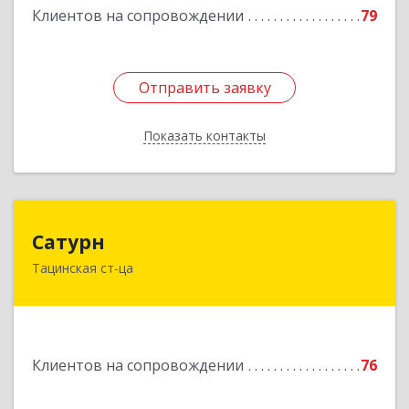
Клиентов на сопровождении
79
Отправить заявку
Отправить заявку
Показать контакты
Назад
Сатурн
Сатурн
Тацинская ст-ца
347060, Ростовская область, Тацинский район,
ст-ца Тацинская, ул.М.Горького, дом № 54
Подробнее
Клиентов на сопровождении
76