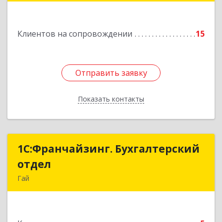
Подробнее
Клиентов на сопровождении
15
Отправить заявку
Отправить заявку
Показать контакты
Назад
1С:Франчайзинг. Бухгалтерский
1С:Франчайзинг. Бухгалтерский
отдел
отдел
Гай
462635, Оренбургская обл, Гай г, Победы пр-кт,
дом № 1, кв.12