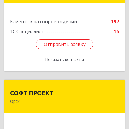
2
Подробнее
Клиентов на сопровождении
192
1С:Специалист
16
Отправить заявку
Отправить заявку
Показать контакты
Назад
СОФТ ПРОЕКТ
СОФТ ПРОЕКТ
Орск
462430, Оренбургская обл, Орск г,
Добровольского ул, дом № 23, кв.11
Подробнее