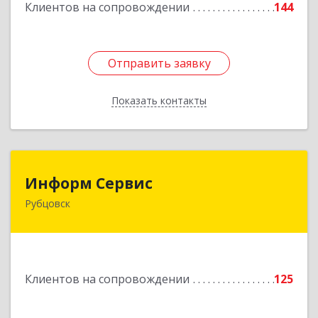
Клиентов на сопровождении
144
Отправить заявку
Отправить заявку
Показать контакты
Назад
Информ Сервис
Информ Сервис
Рубцовск
658204, Алтайский край, Рубцовск г, Алтайская
ул, дом № 7
Подробнее
Клиентов на сопровождении
125