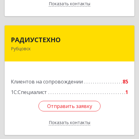
Показать контакты
Назад
РАДИУСТЕХНО
РАДИУСТЕХНО
Рубцовск
658225, Алтайский край, Рубцовск г, Ленина пр-
кт, дом № 206, оф.427
Подробнее
Клиентов на сопровождении
85
1С:Специалист
1
Отправить заявку
Отправить заявку
Показать контакты
Назад