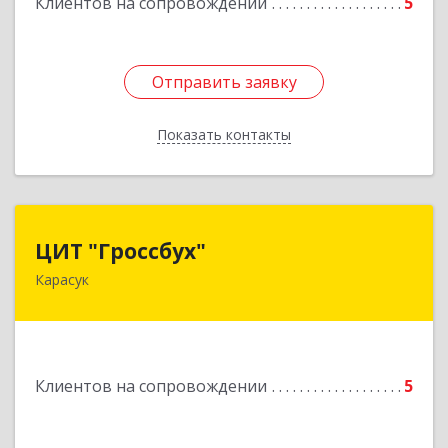
Клиентов на сопровождении
5
Подробнее
Отправить заявку
Отправить заявку
Показать контакты
Назад
ЦИТ "Гроссбух"
ЦИТ "Гроссбух"
Карасук
632861, Новосибирская обл, Карасукский р-н,
Карасук г, Сорокина ул, дом № 9, оф.3
Подробнее
Клиентов на сопровождении
5