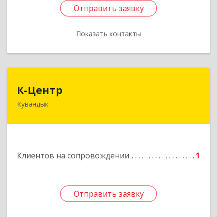
Отправить заявку
Отправить заявку
Показать контакты
Назад
К-Центр
К-Центр
Кувандык
462243, Оренбургская обл, Кувандыкский р-н,
Кувандык г, Ленина ул, дом № 20
Подробнее
Клиентов на сопровождении
1
Отправить заявку
Отправить заявку