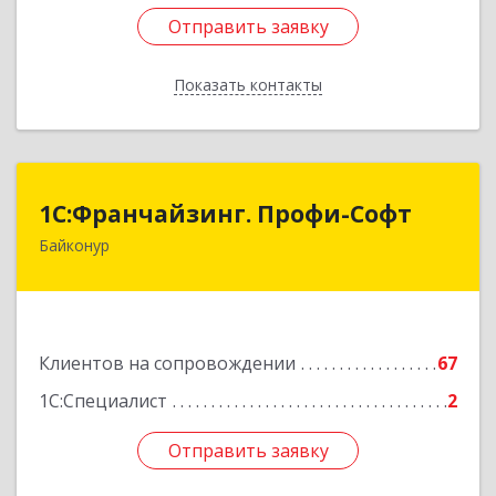
Отправить заявку
Отправить заявку
Показать контакты
Назад
1С:Франчайзинг. Профи-Софт
1С:Франчайзинг. Профи-Софт
Байконур
468320, Байконур г, Ленина ул, дом № 10,
кв.1+2+3
Подробнее
Клиентов на сопровождении
67
1С:Специалист
2
Отправить заявку
Отправить заявку