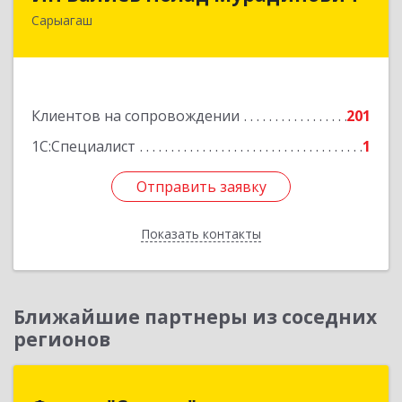
Сарыагаш
160900, Республика Казахстан, Туркестанская
область, Сарыагашский район, г. Сарыагаш, ул.
Исмайлова, дом № 37 В
Подробнее
Клиентов на сопровождении
201
1С:Специалист
1
Отправить заявку
Отправить заявку
Показать контакты
Назад
Ближайшие партнеры из соседних
регионов
Фирма "Сервер"