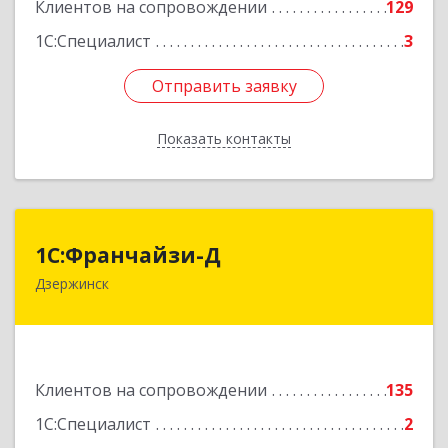
Клиентов на сопровождении
129
1С:Специалист
3
Отправить заявку
Отправить заявку
Показать контакты
Назад
1С:Франчайзи-Д
1С:Франчайзи-Д
Дзержинск
606025, Нижегородская обл, Дзержинск г,
Циолковского пр-кт, дом № 15
Подробнее
Клиентов на сопровождении
135
1С:Специалист
2