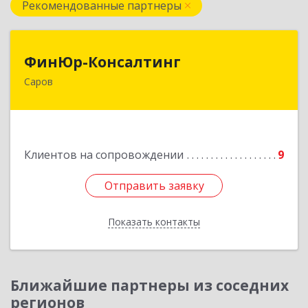
Рекомендованные партнеры
ФинЮр-Консалтинг
ФинЮр-Консалтинг
Саров
607190, Нижегородская обл, Саров г,
Куйбышева ул, дом № 11
Подробнее
Клиентов на сопровождении
9
Отправить заявку
Отправить заявку
Показать контакты
Назад
Ближайшие партнеры из соседних
регионов