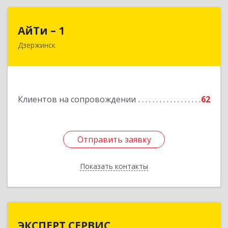
АйТи – 1
АйТи – 1
Дзержинск
606015, Нижегородская обл, Дзержинск г,
Ленина пр-кт, дом № 8, кв.20
Подробнее
Клиентов на сопровождении
62
Отправить заявку
Отправить заявку
Показать контакты
Назад
ЭКСПЕРТ СЕРВИС
ЭКСПЕРТ СЕРВИС