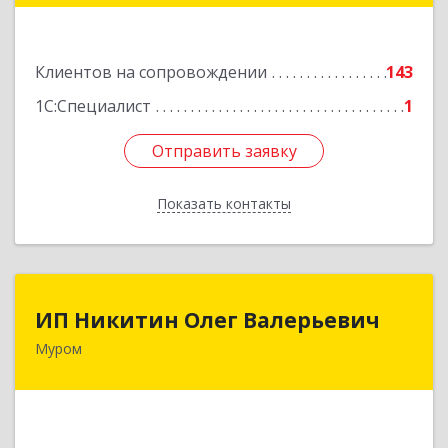
Подробнее
Клиентов на сопровождении
143
1С:Специалист
1
Отправить заявку
Отправить заявку
Показать контакты
Назад
ИП Никитин Олег Валерьевич
ИП Никитин Олег Валерьевич
Муром
602267, Владимирская обл, Муром г,
Коммунистическая ул., дом № 36
Подробнее