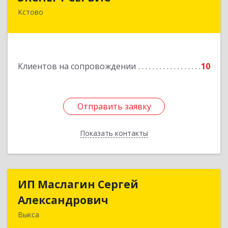
Кстово
Подробнее
Клиентов на сопровождении
10
Отправить заявку
Отправить заявку
Показать контакты
Назад
ИП Маслагин Сергей
ИП Маслагин Сергей
Александрович
Александрович
Выкса
607060, Нижегородская обл, , Выкса г, Красная