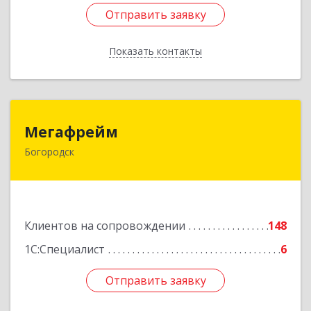
Отправить заявку
Отправить заявку
Показать контакты
Назад
Мегафрейм
Мегафрейм
Богородск
607600, Нижегородская обл, Богородск г,
Ленина ул, дом № 123, этаж 4, пом. 5
Подробнее
Клиентов на сопровождении
148
1С:Специалист
6
Отправить заявку
Отправить заявку