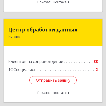
Показать контакты
Назад
Центр обработки данных
Центр обработки данных
Кстово
607650, Нижегородская обл, Кстово г, Победы
пр-кт, дом № 14
Подробнее
Клиентов на сопровождении
88
1С:Специалист
2
Отправить заявку
Отправить заявку
Показать контакты
Назад