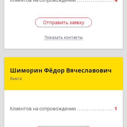
Клиентов на сопровождении
4
Отправить заявку
Отправить заявку
Показать контакты
Назад
Шиморин Фёдор Вячеславович
Шиморин Фёдор Вячеславович
Выкса
Подробнее
Клиентов на сопровождении
1