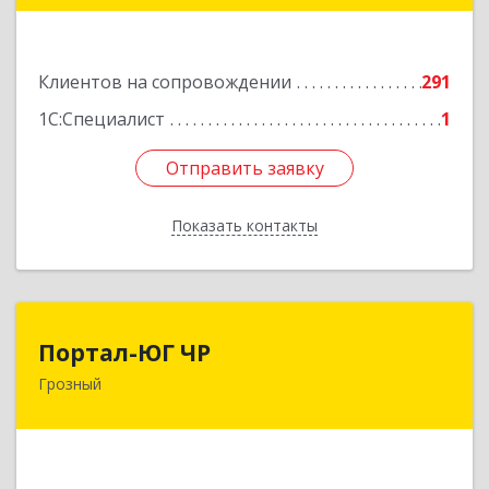
72
Подробнее
Клиентов на сопровождении
291
1С:Специалист
1
Отправить заявку
Отправить заявку
Показать контакты
Назад
Портал-ЮГ ЧР
Портал-ЮГ ЧР
Грозный
364906, Чеченская Респ, Грозный г, Путина пр-
кт, дом № 30
Подробнее