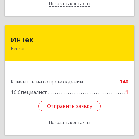
Показать контакты
Назад
ИнТек
ИнТек
Беслан
363000, Северная Осетия - Алания Респ,
Правобережный, Беслан г, Комсомольская ул,
дом № 69
Подробнее
Клиентов на сопровождении
140
1С:Специалист
1
Отправить заявку
Отправить заявку
Показать контакты
Назад