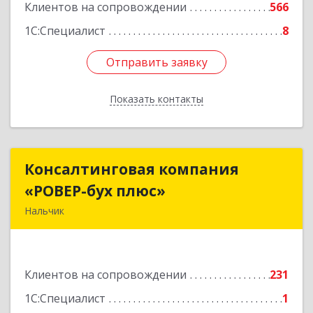
Клиентов на сопровождении
566
1С:Специалист
8
Отправить заявку
Отправить заявку
Показать контакты
Назад
Консалтинговая компания
Консалтинговая компания
«РОВЕР-бух плюс»
«РОВЕР-бух плюс»
Нальчик
360004, Кабардино-Балкарская Респ, Нальчик г,
Кирова ул, дом № 233
Клиентов на сопровождении
231
Подробнее
1С:Специалист
1