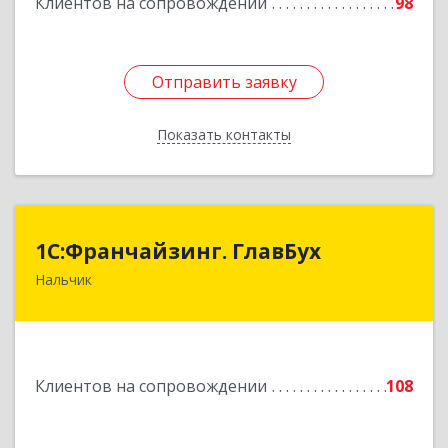
Клиентов на сопровождении
98
Отправить заявку
Отправить заявку
Показать контакты
Назад
1С:Франчайзинг. ГлавБух
1С:Франчайзинг. ГлавБух
Нальчик
360000, Кабардино-Балкарская Респ, Нальчик г,
Пачева ул, дом № 13, ТОД Европа, этаж 3, оф.2
Подробнее
Клиентов на сопровождении
108