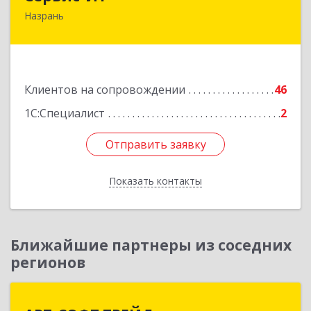
Назрань
386102, Ингушетия Респ, Назрань г,
Центральный округ тер, Московская ул, дом №
7, этаж 2, офис 1
Подробнее
Клиентов на сопровождении
46
1С:Специалист
2
Отправить заявку
Отправить заявку
Показать контакты
Назад
Ближайшие партнеры из соседних
регионов
АРТ-СОФТ ТРЕЙД