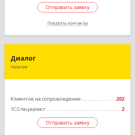
Отправить заявку
Отправить заявку
Показать контакты
Назад
Диалог
Диалог
Нальчик
360016, Кабардино-Балкарская Респ, Нальчик г,
Калюжного ул, дом № 3, этаж 2
Подробнее
Клиентов на сопровождении
202
1С:Специалист
2
Отправить заявку
Отправить заявку