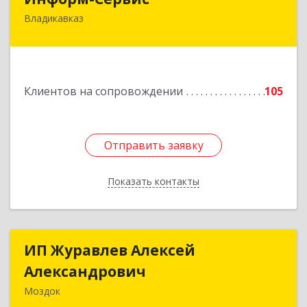
Владикавказ
362020, Северная Осетия - Алания Респ,
Владикавказ г, Островского ул, дом № 12, пом.3
Подробнее
Клиентов на сопровождении
105
Отправить заявку
Отправить заявку
Показать контакты
Назад
ИП Журавлев Алексей
ИП Журавлев Алексей
Александрович
Александрович
Моздок
363750, Северная Осетия - Алания Респ, Моздок