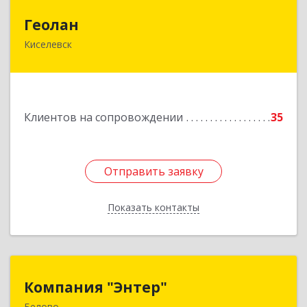
Геолан
Геолан
Киселевск
652700, Кемеровская обл, Киселевск г,
Транспортная ул, дом № 54
Подробнее
Клиентов на сопровождении
35
Отправить заявку
Отправить заявку
Показать контакты
Назад
Компания "Энтер"
Компания "Энтер"
Белово