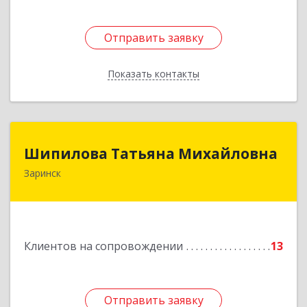
Отправить заявку
Отправить заявку
Показать контакты
Назад
Шипилова Татьяна Михайловна
Шипилова Татьяна Михайловна
Заринск
Подробнее
Клиентов на сопровождении
13
Отправить заявку
Отправить заявку