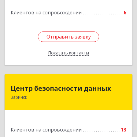
Подробнее
Клиентов на сопровождении
6
Отправить заявку
Отправить заявку
Показать контакты
Назад
Центр безопасности данных
Центр безопасности данных
Заринск
659100, Алтайский край, Заринск г, Таратынова
ул, дом № 11, кв.9
Подробнее
Клиентов на сопровождении
13