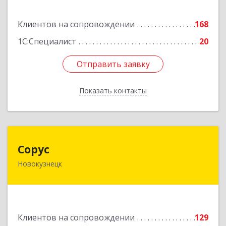
Подробнее
Клиентов на сопровождении
168
1С:Специалист
20
Отправить заявку
Отправить заявку
Показать контакты
Назад
Сорус
Сорус
Новокузнецк
654005, Кемеровская область - Кузбасс,
Новокузнецк г, Строителей пр-кт, дом № 38,
кв.11
Подробнее
Клиентов на сопровождении
129