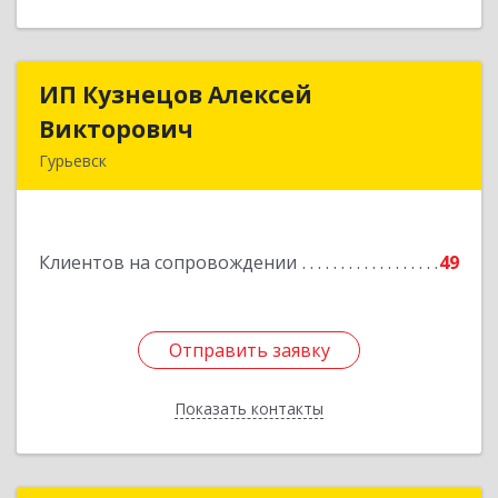
ИП Кузнецов Алексей
ИП Кузнецов Алексей
Викторович
Викторович
Гурьевск
652780, Кемеровская обл, Гурьевский р-н,
Гурьевск г, Суворова ул, дом № 32
Клиентов на сопровождении
49
Подробнее
Отправить заявку
Отправить заявку
Показать контакты
Назад