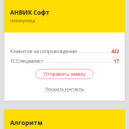
АНВИК Софт
АНВИК Софт
Новокузнецк
654079, Кемеровская область - Кузбасс,
Новокузнецкий г.о, Новокузнецк г,
Куйбышевский р-н, Невского ул, дом № 1, этаж
2
Клиентов на сопровождении
422
Подробнее
1С:Специалист
17
Отправить заявку
Отправить заявку
Показать контакты
Назад
Алгоритм
Алгоритм