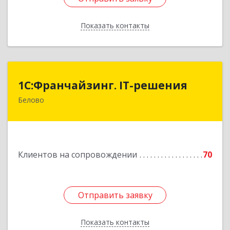
Показать контакты
Назад
1С:Франчайзинг. IT-решения
1С:Франчайзинг. IT-решения
Белово
652600, Кемеровская обл, Белово г,
Железнодорожный пер, дом № 27
Подробнее
Клиентов на сопровождении
70
Отправить заявку
Отправить заявку
Показать контакты
Назад