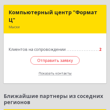
Компьютерный центр "Формат
Компьютерный центр "Формат
Ц"
Ц"
Мыски
652840, Кемеровская обл, Мыски г, Вахрушева
ул, д. 7, кв. 48
Клиентов на сопровождении
2
Подробнее
Отправить заявку
Отправить заявку
Показать контакты
Назад
Ближайшие партнеры из соседних
регионов