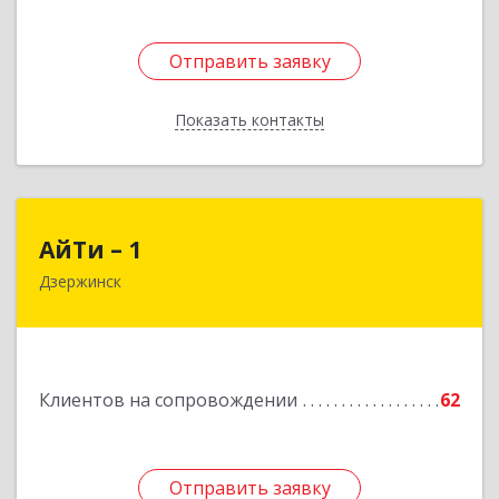
Отправить заявку
Отправить заявку
Показать контакты
Назад
АйТи – 1
АйТи – 1
Дзержинск
606015, Нижегородская обл, Дзержинск г,
Ленина пр-кт, дом № 8, кв.20
Подробнее
Клиентов на сопровождении
62
Отправить заявку
Отправить заявку