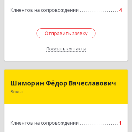
Подробнее
Клиентов на сопровождении
4
Отправить заявку
Отправить заявку
Показать контакты
Назад
Шиморин Фёдор Вячеславович
Шиморин Фёдор Вячеславович
Выкса
Подробнее
Клиентов на сопровождении
1