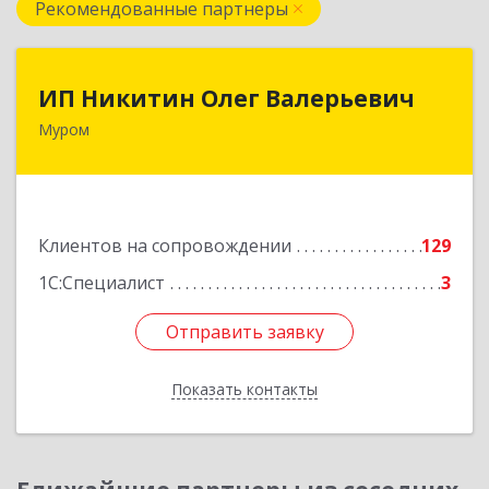
Рекомендованные партнеры
ИП Никитин Олег Валерьевич
ИП Никитин Олег Валерьевич
Муром
602267, Владимирская обл, Муром г,
Коммунистическая ул., дом № 36
Подробнее
Клиентов на сопровождении
129
1С:Специалист
3
Отправить заявку
Отправить заявку
Показать контакты
Назад