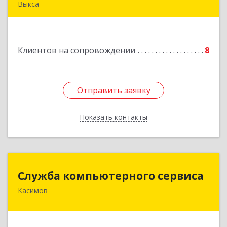
Выкса
607060, Нижегородская обл, , Выкса г, Красная
пл., 16/61
Клиентов на сопровождении
8
Подробнее
Отправить заявку
Отправить заявку
Показать контакты
Назад
Служба компьютерного сервиса
Служба компьютерного сервиса
Касимов
391300, Рязанская обл., г.Касимов, ул.Советская
136