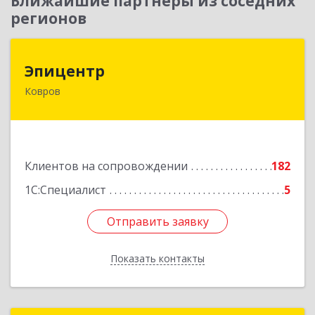
Ближайшие партнеры из соседних
регионов
Эпицентр
Эпицентр
Ковров
601900, Владимирская обл, Ковров г, Барсукова
ул, дом № 17
Подробнее
Клиентов на сопровождении
182
1С:Специалист
5
Отправить заявку
Отправить заявку
Показать контакты
Назад