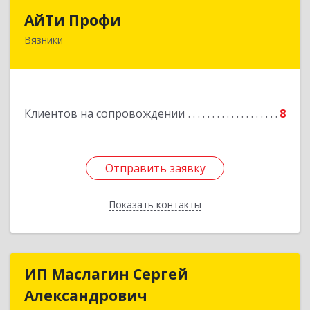
АйТи Профи
АйТи Профи
Вязники
Подробнее
Клиентов на сопровождении
8
Отправить заявку
Отправить заявку
Показать контакты
Назад
ИП Маслагин Сергей
ИП Маслагин Сергей
Александрович
Александрович