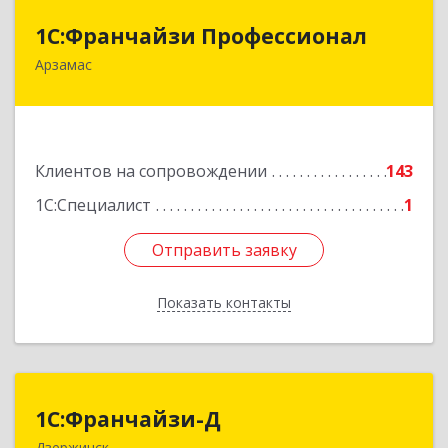
1С:Франчайзи Профессионал
1С:Франчайзи Профессионал
Арзамас
607227, Нижегородская обл, Арзамас г, Кирова
ул, дом № 56, кв.6
Подробнее
Клиентов на сопровождении
143
1С:Специалист
1
Отправить заявку
Отправить заявку
Показать контакты
Назад
1С:Франчайзи-Д
1С:Франчайзи-Д
Дзержинск