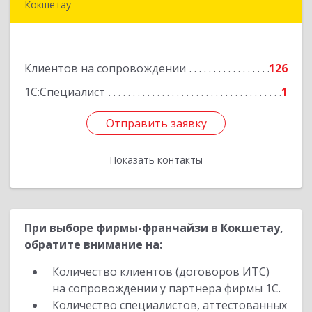
Кокшетау
020000, г. Кокшетау, ул. Калинина, д. 48, кв. 16
Подробнее
Клиентов на сопровождении
126
1С:Специалист
1
Отправить заявку
Отправить заявку
Показать контакты
Назад
При выборе фирмы-франчайзи в Кокшетау,
обратите внимание на:
Количество клиентов (договоров ИТС)
на сопровождении у партнера фирмы 1С.
Количество специалистов, аттестованных