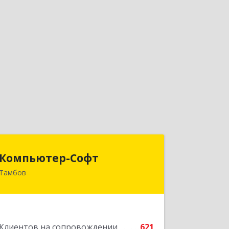
Компьютер-Софт
Компьютер-Софт
Тамбов
392000, Тамбовская обл, Тамбов г,
Советская ул, дом № 191
Подробнее
Клиентов на сопровождении
621