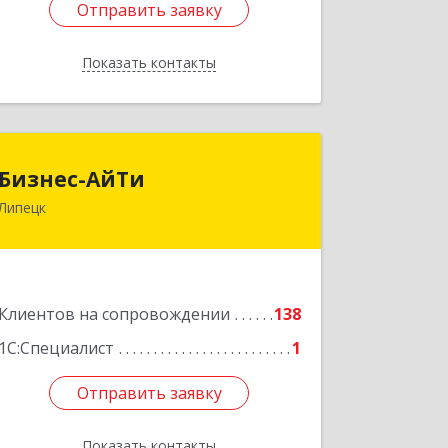
Отправить заявку
Отправить заявку
Показать контакты
Назад
Бизнес-АйТи
Бизнес-АйТи
Липецк
398008, Липецкая обл, Липецк г, 50
лет НЛМК ул, дом № 11, пом.18
Подробнее
Клиентов на сопровождении
138
1С:Специалист
1
Отправить заявку
Отправить заявку
Показать контакты
Назад