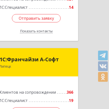
1С:Специалист
14
Отправить заявку
Отправить заявку
Показать контакты
Назад
1С:Франчайзи А-Софт
1С:Франчайзи А-Софт
Липецк
398059, Липецкая обл, Липецк г,
Фрунзе ул, дом № 27
Подробнее
Клиентов на сопровождении
366
1С:Специалист
19