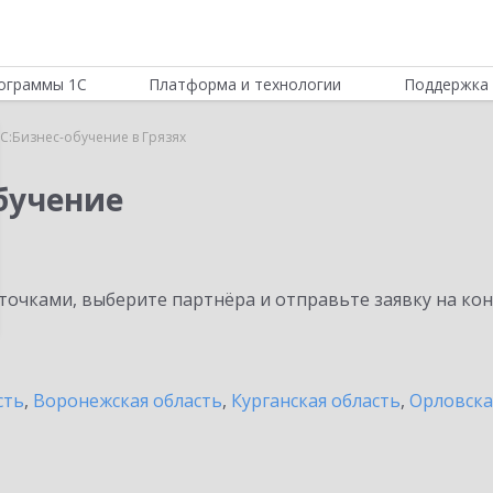
ограммы 1С
Платформа и технологии
Поддержка 
С:Бизнес-обучение в Грязях
бучение
очками, выберите партнёра и отправьте заявку на ко
сть
,
Воронежская область
,
Курганская область
,
Орловска