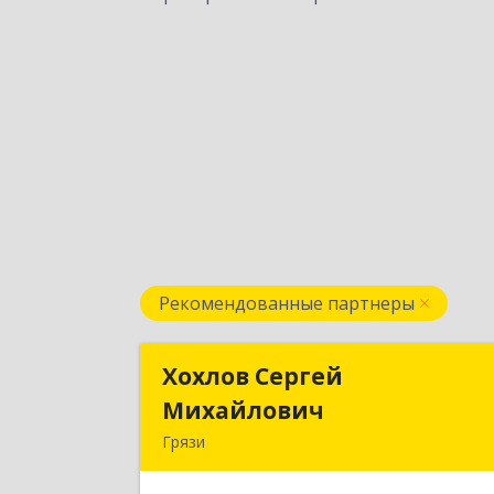
Рекомендованные партнеры
Хохлов Сергей
Хохлов Серге
Михайлович
Михайлови
Грязи
399059, Россия, Липецкая обл., г.Грязи
ул.Рублева, д.3