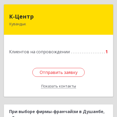
К-Центр
К-Центр
Кувандык
462243, Оренбургская обл, Кувандыкский р-н,
Кувандык г, Ленина ул, дом № 20
Подробнее
Клиентов на сопровождении
1
Отправить заявку
Отправить заявку
Показать контакты
Назад
При выборе фирмы-франчайзи в Душанбе,