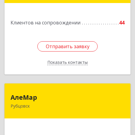
Подробнее
Клиентов на сопровождении
44
Отправить заявку
Отправить заявку
Показать контакты
Назад
АлеМар
АлеМар
Рубцовск
658210, Алтайский край, Рубцовск г,
Комсомольская ул, дом № 80
Подробнее