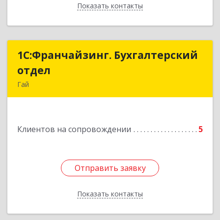
Показать контакты
Назад
1С:Франчайзинг. Бухгалтерский
1С:Франчайзинг. Бухгалтерский
отдел
отдел
Гай
462635, Оренбургская обл, Гай г, Победы пр-кт,
дом № 1, кв.12
Клиентов на сопровождении
5
Подробнее
Отправить заявку
Отправить заявку
Показать контакты
Назад