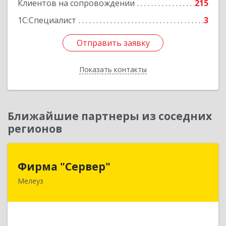
Клиентов на сопровождении
215
1С:Специалист
3
Отправить заявку
Отправить заявку
Показать контакты
Назад
Ближайшие партнеры из соседних
регионов
Фирма "Сервер"
Фирма "Сервер"
Мелеуз
453852, Башкортостан Респ, Мелеузовский р-н,
Мелеуз г, 32-й мкр, дом № 36
Подробнее