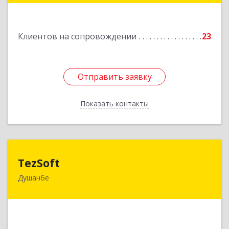
Подробнее
Клиентов на сопровождении
23
Отправить заявку
Отправить заявку
Показать контакты
Назад
TezSoft
TezSoft
Душанбе
Таджикистан, г. Душанбе, ул. Дружбы народов,
47
Подробнее