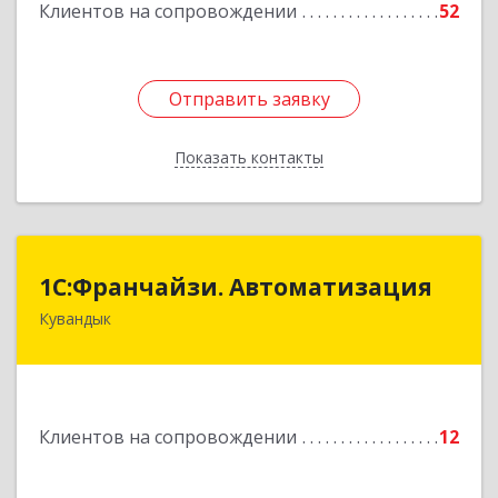
Клиентов на сопровождении
52
Отправить заявку
Отправить заявку
Показать контакты
Назад
1С:Франчайзи. Автоматизация
1С:Франчайзи. Автоматизация
Кувандык
462220, Оренбургская обл, Кувандыкский р-н,
Кувандык г, Советская ул, дом № 10
Подробнее
Клиентов на сопровождении
12