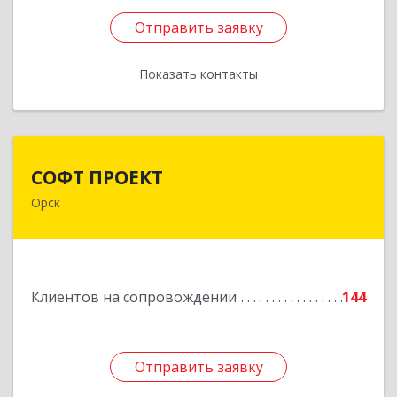
Отправить заявку
Отправить заявку
Показать контакты
Назад
СОФТ ПРОЕКТ
СОФТ ПРОЕКТ
Орск
462430, Оренбургская обл, Орск г,
Добровольского ул, дом № 23, кв.11
Подробнее
Клиентов на сопровождении
144
Отправить заявку
Отправить заявку