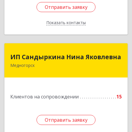
Отправить заявку
Отправить заявку
Показать контакты
Назад
ИП Сандыркина Нина Яковлевна
ИП Сандыркина Нина Яковлевна
Медногорск
462270, Оренбургская обл, Медногорск г,
Металлургов ул, дом № 19, кв.22
Подробнее
Клиентов на сопровождении
15
Отправить заявку
Отправить заявку