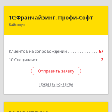
1С:Франчайзинг. Профи-Софт
1С:Франчайзинг. Профи-Софт
Байконур
468320, Байконур г, Ленина ул, дом № 10,
кв.1+2+3
Подробнее
Клиентов на сопровождении
67
1С:Специалист
2
Отправить заявку
Отправить заявку
Показать контакты
Назад
РАДИУСТЕХНО