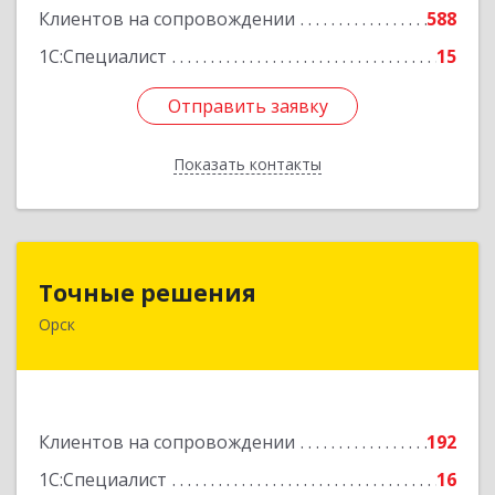
Клиентов на сопровождении
588
1С:Специалист
15
Отправить заявку
Отправить заявку
Показать контакты
Назад
Точные решения
Точные решения
Орск
462403, Оренбургская обл, Орск г,
Краматорская ул, дом № 2Б, пом.3, этаж 1, офис
2
Подробнее
Клиентов на сопровождении
192
1С:Специалист
16