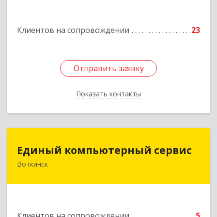
ул, дом № 52
Клиентов на сопровождении
23
Подробнее
Отправить заявку
Отправить заявку
Показать контакты
Назад
Единый компьютерный сервис
Единый компьютерный сервис
Воткинск
Подробнее
Клиентов на сопровождении
5