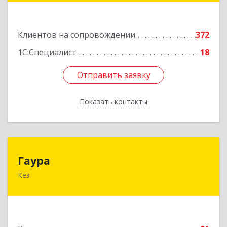
Подробнее
Клиентов на сопровождении
372
1С:Специалист
18
Отправить заявку
Отправить заявку
Показать контакты
Назад
Гаура
Гаура
Кез
427580, Удмуртская Респ, Кезский р-н, Кез п,
Кооперативная ул, дом № 12
Подробнее