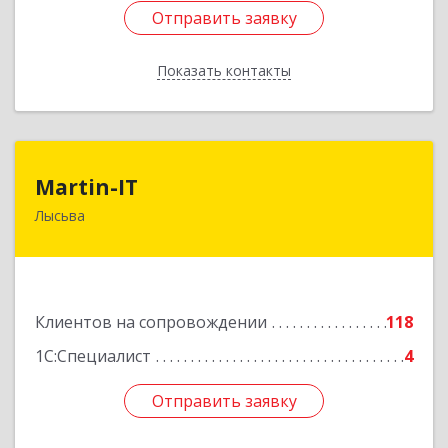
Отправить заявку
Отправить заявку
Показать контакты
Назад
Martin-IT
Martin-IT
Лысьва
618900, Пермский край, Лысьва г, Смышляева
ул, дом № 36, этаж 3, оф.7
Подробнее
Клиентов на сопровождении
118
1С:Специалист
4
Отправить заявку
Отправить заявку