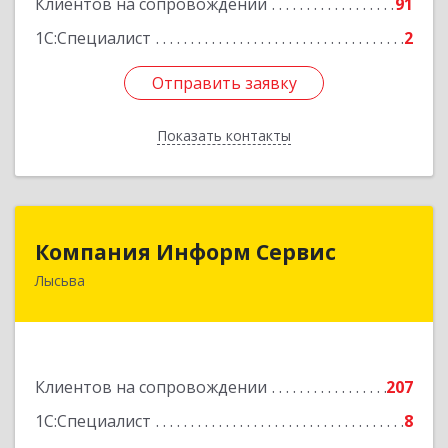
Клиентов на сопровождении
91
1С:Специалист
2
Отправить заявку
Отправить заявку
Показать контакты
Назад
Компания Информ Сервис
Компания Информ Сервис
Лысьва
618909, Пермский край, Лысьва г, Металлистов
ул, дом № 3, оф.535
Подробнее
Клиентов на сопровождении
207
1С:Специалист
8