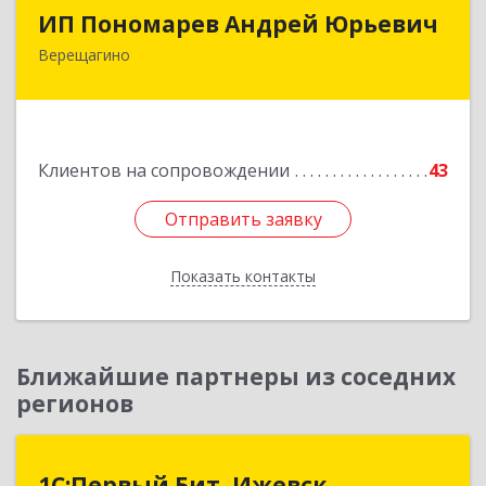
ИП Пономарев Андрей Юрьевич
ИП Пономарев Андрей Юрьевич
Верещагино
617120, Пермский край, Верещагинский р-н,
Верещагино г, Октябрьская ул, дом № 68, оф.1
Подробнее
Клиентов на сопровождении
43
Отправить заявку
Отправить заявку
Показать контакты
Назад
Ближайшие партнеры из соседних
регионов
1С:Первый Бит, Ижевск
1С:Первый Бит, Ижевск