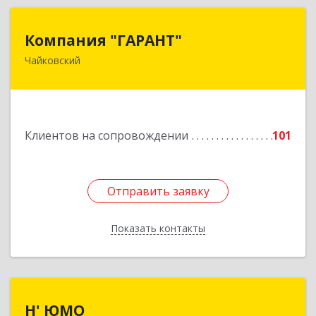
Компания "ГАРАНТ"
Компания "ГАРАНТ"
Чайковский
617760, Пермский край, Чайковский г, Карла
Маркса ул, дом № 31, оф.3
Подробнее
Клиентов на сопровождении
101
Отправить заявку
Отправить заявку
Показать контакты
Назад
Н' ЮМО
Н' ЮМО