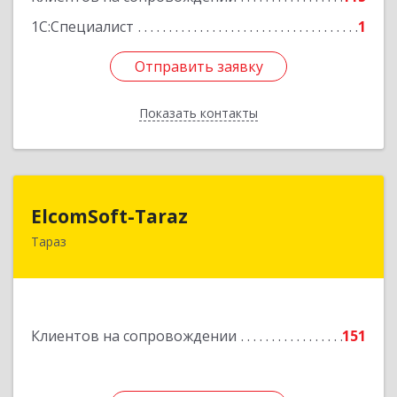
1С:Специалист
1
Отправить заявку
Отправить заявку
Показать контакты
Назад
ElcomSoft-Taraz
ElcomSoft-Taraz
Тараз
080000, Республика Казахстан, г.Тараз, 1-ый
переулок Чехова, дом 8, кв. 1
Подробнее
Клиентов на сопровождении
151