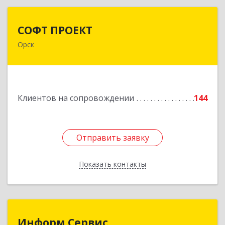
СОФТ ПРОЕКТ
СОФТ ПРОЕКТ
Орск
462430, Оренбургская обл, Орск г,
Добровольского ул, дом № 23, кв.11
Подробнее
Клиентов на сопровождении
144
Отправить заявку
Отправить заявку
Показать контакты
Назад
Информ Сервис
Информ Сервис