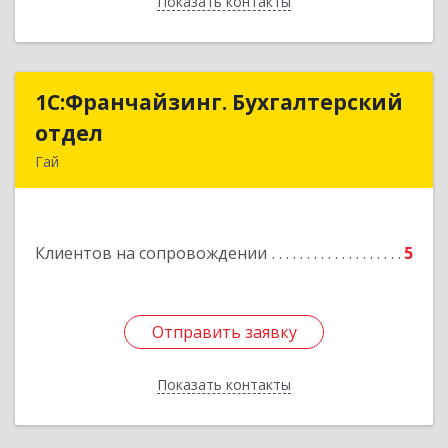
Показать контакты
Назад
1С:Франчайзинг. Бухгалтерский
1С:Франчайзинг. Бухгалтерский
отдел
отдел
Гай
462635, Оренбургская обл, Гай г, Победы пр-кт,
дом № 1, кв.12
Клиентов на сопровождении
5
Подробнее
Отправить заявку
Отправить заявку
Показать контакты
Назад