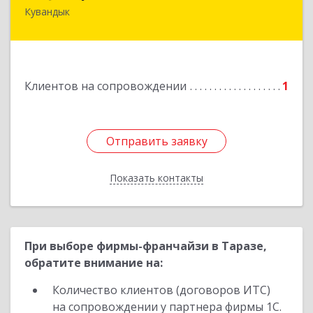
Кувандык
462243, Оренбургская обл, Кувандыкский р-н,
Кувандык г, Ленина ул, дом № 20
Подробнее
Клиентов на сопровождении
1
Отправить заявку
Отправить заявку
Показать контакты
Назад
При выборе фирмы-франчайзи в Таразе,
обратите внимание на:
Количество клиентов (договоров ИТС)
на сопровождении у партнера фирмы 1С.