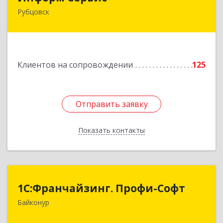
Рубцовск
658204, Алтайский край, Рубцовск г, Алтайская
ул, дом № 7
Подробнее
Клиентов на сопровождении
125
Отправить заявку
Отправить заявку
Показать контакты
Назад
1С:Франчайзинг. Профи-Софт
1С:Франчайзинг. Профи-Софт
Байконур
468320, Байконур г, Ленина ул, дом № 10,
кв.1+2+3