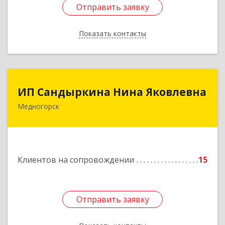
Отправить заявку
Отправить заявку
Показать контакты
Назад
ИП Сандыркина Нина Яковлевна
ИП Сандыркина Нина Яковлевна
Медногорск
462270, Оренбургская обл, Медногорск г,
Металлургов ул, дом № 19, кв.22
Подробнее
Клиентов на сопровождении
15
Отправить заявку
Отправить заявку