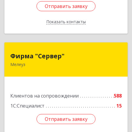
Отправить заявку
Отправить заявку
Показать контакты
Назад
Фирма "Сервер"
Фирма "Сервер"
Мелеуз
453852, Башкортостан Респ, Мелеузовский р-н,
Мелеуз г, 32-й мкр, дом № 36
Подробнее
Клиентов на сопровождении
588
1С:Специалист
15
Отправить заявку
Отправить заявку