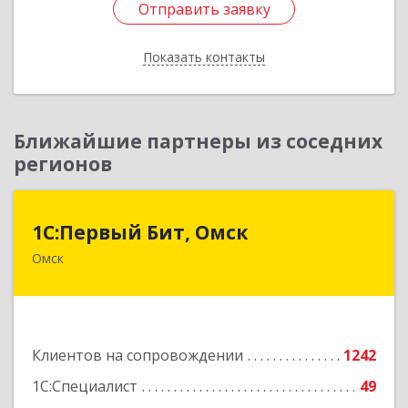
Отправить заявку
Отправить заявку
Показать контакты
Назад
Ближайшие партнеры из соседних
регионов
1С:Первый Бит, Омск
1С:Первый Бит, Омск
Омск
644099, Омская обл, Омск г, Гагарина ул, дом №
14, оф.208
Подробнее
Клиентов на сопровождении
1242
1С:Специалист
49