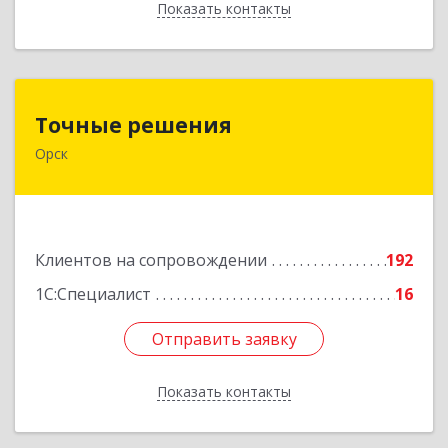
Показать контакты
Назад
Точные решения
Точные решения
Орск
462403, Оренбургская обл, Орск г,
Краматорская ул, дом № 2Б, пом.3, этаж 1, офис
2
Подробнее
Клиентов на сопровождении
192
1С:Специалист
16
Отправить заявку
Отправить заявку
Показать контакты
Назад