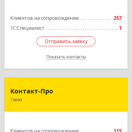
Подробнее
Клиентов на сопровождении
257
1С:Специалист
1
Отправить заявку
Отправить заявку
Показать контакты
Назад
Контакт-Про
Контакт-Про
Тараз
РК, г.Тараз, ул.Койгелды, 209/11
Подробнее
Клиентов на сопровождении
115