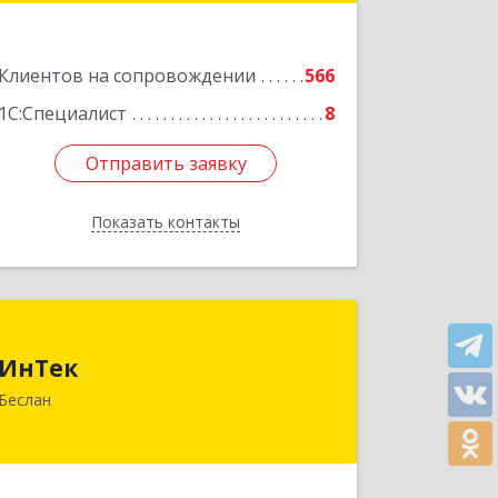
Подробнее
Клиентов на сопровождении
566
1С:Специалист
8
Отправить заявку
Отправить заявку
Показать контакты
Назад
ИнТек
ИнТек
363000, Северная Осетия - Алания
Беслан
Респ, Правобережный, Беслан г,
Комсомольская ул, дом № 69
Подробнее