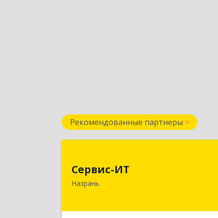
Рекомендованные партнеры
Сервис-И
Сервис-ИТ
386102, Ингушетия Респ, Назрань г
Назрань
Центральный округ тер, Московска
ул, дом № 7, этаж 2, офис 