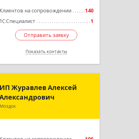
Клиентов на сопровождении
140
1С:Специалист
1
Отправить заявку
Отправить заявку
Показать контакты
Назад
ИП Журавлев Алексей
ИП Журавлев Алексей
Александрович
Александрович
Моздок
363750, Северная Осетия - Алания
Респ, Моздок г, Кирова ул, дом № 41
Подробнее