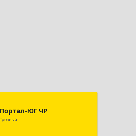
Портал-ЮГ ЧР
Портал-ЮГ ЧР
364906, Чеченская Респ, Грозный г,
Грозный
Путина пр-кт, дом № 30