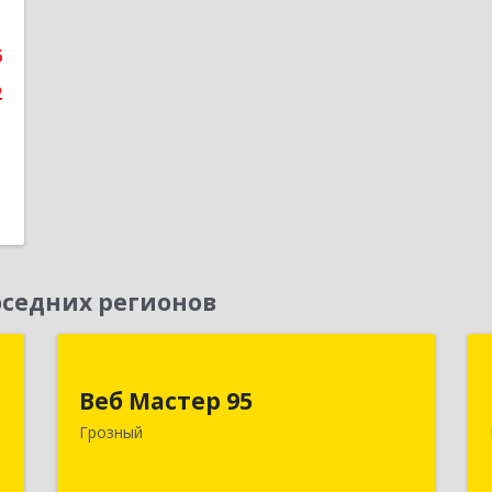
е
6
2
седних регионов
Д
Веб Мастер 95
Веб Мастер 95
,
364050, Чеченская Респ, Грозный г,
Грозный
А
Им Гайрбекова Муслима
Гайрбековича ул, дом № 72