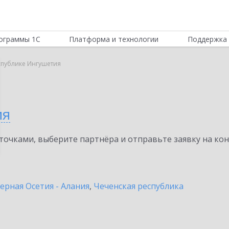
ограммы 1С
Платформа и технологии
Поддержка 
спублике Ингушетия
ия
очками, выберите партнёра и отправьте заявку на ко
ерная Осетия - Алания
,
Чеченская республика