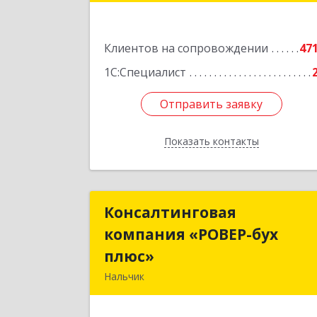
Подробне
Клиентов на сопровождении
47
1С:Специалист
Отправить заявку
Отправить заявку
Показать контакты
Назад
Консалтинговая
Консалтингова
компания «РОВЕР-бух
компания «РОВЕР-бу
плюс»
плюс
Нальчик
360004, Кабардино-Балкарская Респ
Нальчик г, Кирова ул, дом № 23