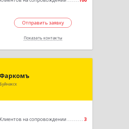
Клиентов на сопровождении
106
Отправить заявку
Отправить заявку
Показать контакты
Назад
Фаркомъ
Фаркомъ
Буйнакск
Подробнее
Клиентов на сопровождении
3