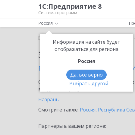
1С:Предприятие 8
Система программ
Россия
Пр
Главная
Сервисы ИТС
1С:АУСН
1С:АУСН в Ре
Информация на сайте будет
отображаться для региона
Заказать 1С:АУСН
Россия
в Республике Ингушет
Да, все верно
Ознакомьтесь с информационными карт
Выбрать другой
внедрение продукта.
Назрань
Смотрите также:
Россия
,
Республика Сев
Партнеры в вашем регионе: