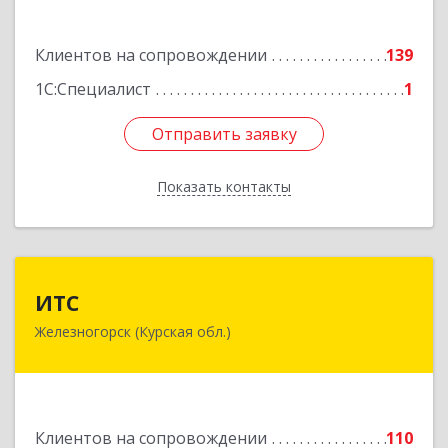
Подробнее
Клиентов на сопровождении
139
1С:Специалист
1
Отправить заявку
Отправить заявку
Показать контакты
Назад
ИТС
ИТС
Железногорск (Курская обл.)
307178, Курская обл, Железногорск г,
Димитрова ул, дом № 3, корпус 5, оф.5
Подробнее
Клиентов на сопровождении
110