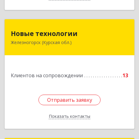
Новые технологии
Новые технологии
Железногорск (Курская обл.)
307170, Курская обл, Железногорский р-н,
Железногорск г, Автолюбителей пер, дом № 5,
офис 7
Подробнее
Клиентов на сопровождении
13
Отправить заявку
Отправить заявку
Показать контакты
Назад