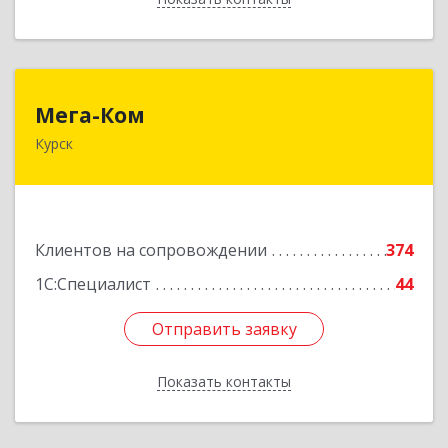
Мега-Ком
Мега-Ком
Курск
305001, Курская обл, Курск г, Красной Армии ул,
дом № 23 А
Подробнее
Клиентов на сопровождении
374
1С:Специалист
44
Отправить заявку
Отправить заявку
Показать контакты
Назад