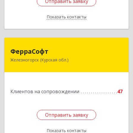
Отправить заявку
Отправить заявку
Показать контакты
Назад
ФерраСофт
ФерраСофт
Железногорск (Курская обл.)
307179, Курская обл, Железногорск г, Ленина ул,
дом № 92, корпус 1, оф.2-34
Подробнее
Клиентов на сопровождении
47
Отправить заявку
Отправить заявку
Показать контакты
Назад