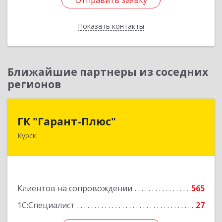
Отправить заявку
Отправить заявку
Показать контакты
Назад
Ближайшие партнеры из соседних
регионов
ГК "Гарант-Плюс"
ГК "Гарант-Плюс"
Курск
305035, Курская обл, Курск г, Овечкина ул, дом
№ 14, пом.1
Подробнее
Клиентов на сопровождении
565
1С:Специалист
27