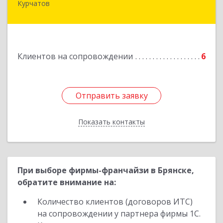
Курчатов
307251, Курская обл, Курчатовский р-н,
Курчатов г, Коммунистический пр-т, дом № 30,
корпус А
Подробнее
Клиентов на сопровождении
6
Отправить заявку
Отправить заявку
Показать контакты
Назад
При выборе фирмы-франчайзи в Брянске,
обратите внимание на:
Количество клиентов (договоров ИТС)
на сопровождении у партнера фирмы 1С.