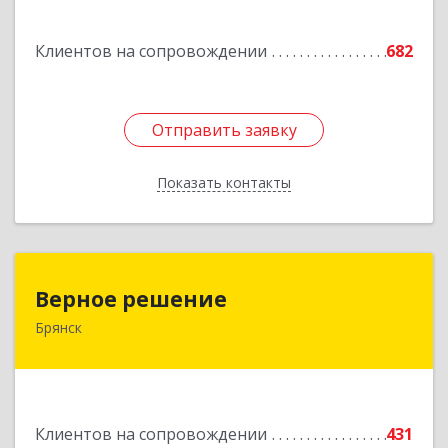
Подробнее
Клиентов на сопровождении
682
Отправить заявку
Отправить заявку
Показать контакты
Назад
Верное решение
Верное решение
Брянск
241035, Брянская обл, Брянск г, Ульянова ул,
дом № 4, оф.307
Подробнее
Клиентов на сопровождении
431