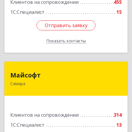
Клиентов на сопровождении
455
Подробнее
1С:Специалист
15
Отправить заявку
Отправить заявку
Показать контакты
Назад
Майсофт
Майсофт
Самара
443076, Самарская обл, Самара г, Партизанская
ул, дом № 177А, ком.1,2,3,4,5
Подробнее
Клиентов на сопровождении
314
1С:Специалист
13