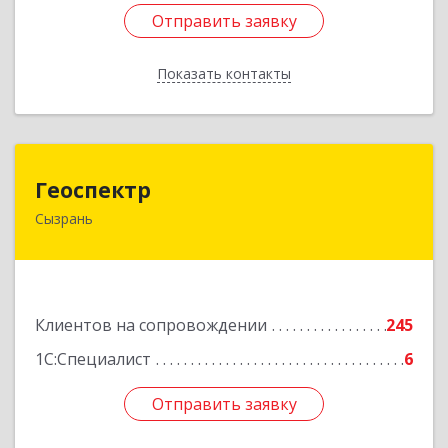
Отправить заявку
Отправить заявку
Показать контакты
Назад
Геоспектр
Геоспектр
Сызрань
446001, Самарская обл, Сызрань г, Кирова ул,
дом № 46
Подробнее
Клиентов на сопровождении
245
1С:Специалист
6
Отправить заявку
Отправить заявку