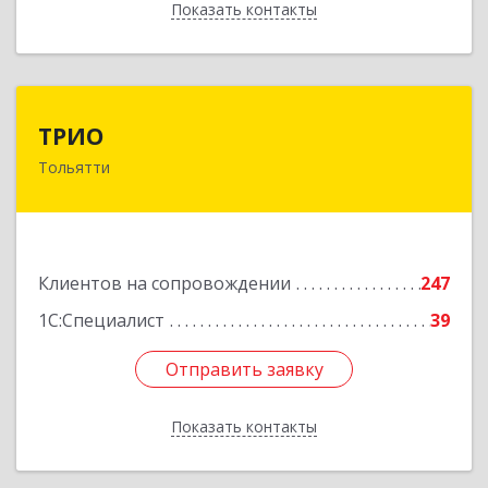
Показать контакты
Назад
ТРИО
ТРИО
Тольятти
445004, Самарская обл, Тольятти г,
Автозаводское ш, дом № 21, оф.200
Подробнее
Клиентов на сопровождении
247
1С:Специалист
39
Отправить заявку
Отправить заявку
Показать контакты
Назад