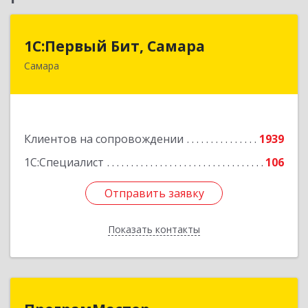
1С:Первый Бит, Самара
1С:Первый Бит, Самара
Самара
443013, Самарская обл, Самара г, Дачная ул,
дом № 24, пом.2/25
Подробнее
Клиентов на сопровождении
1939
1С:Специалист
106
Отправить заявку
Отправить заявку
Показать контакты
Назад
ПрограмМастер