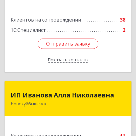
Подробнее
Клиентов на сопровождении
38
1С:Специалист
2
Отправить заявку
Отправить заявку
Показать контакты
Назад
ИП Иванова Алла Николаевна
ИП Иванова Алла Николаевна
Новокуйбышевск
446 201, Самарская обл.,
г.Новокуйбышевск,ул.Ворошилова,д.30,кв.70
Подробнее