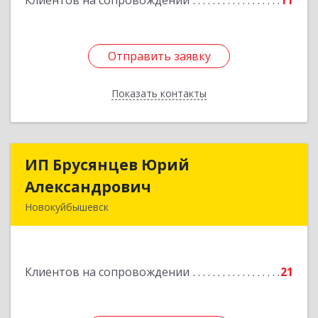
Клиентов на сопровождении
11
Отправить заявку
Отправить заявку
Показать контакты
Назад
ИП Брусянцев Юрий
ИП Брусянцев Юрий
Александрович
Александрович
Новокуйбышевск
446200, Самарская обл, Новокуйбышевск г,
Гагарина 11
Клиентов на сопровождении
21
Подробнее