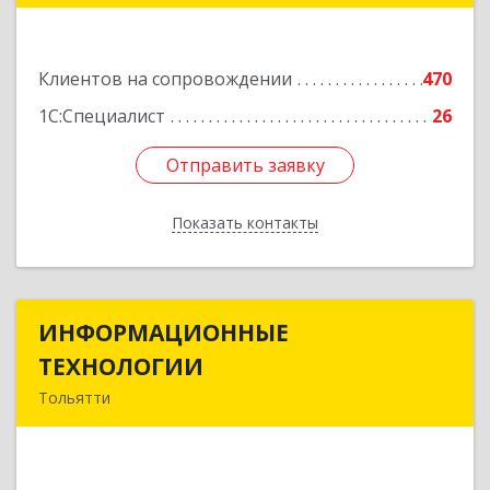
Подробнее
Клиентов на сопровождении
470
1С:Специалист
26
Отправить заявку
Отправить заявку
Показать контакты
Назад
ИНФОРМАЦИОННЫЕ
ИНФОРМАЦИОННЫЕ
ТЕХНОЛОГИИ
ТЕХНОЛОГИИ
Тольятти
445043, Самарская обл, Тольятти г, Южное ш,
дом № 161, корпус 2.1, оф.309А