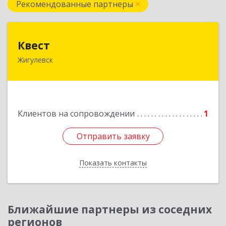
Рекомендованные партнеры
Квест
Квест
Жигулевск
445350, Самарская обл., Жигулевск, ул.Пушкина,
21, офис 4
Подробнее
Клиентов на сопровождении
1
Отправить заявку
Отправить заявку
Показать контакты
Назад
Ближайшие партнеры из соседних
регионов