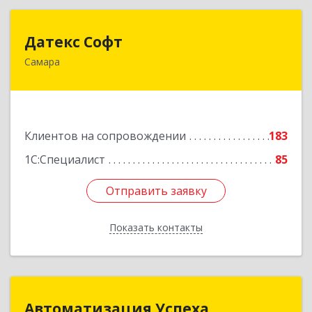
Датекс Софт
Датекс Софт
Самара
443070, Самарская обл, Самара г, Партизанская
ул, дом № 86, оф.723
Подробнее
Клиентов на сопровождении
183
1С:Специалист
85
Отправить заявку
Отправить заявку
Показать контакты
Назад
Автоматизация Успеха
Автоматизация Успеха