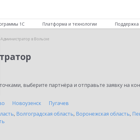
ограммы 1С
Платформа и технологии
Поддержка 
-Администратор в Вольске
тратор
очками, выберите партнёра и отправьте заявку на ко
во
Новоузенск
Пугачев
бласть
,
Волгоградская область
,
Воронежская область
,
Пе
ть