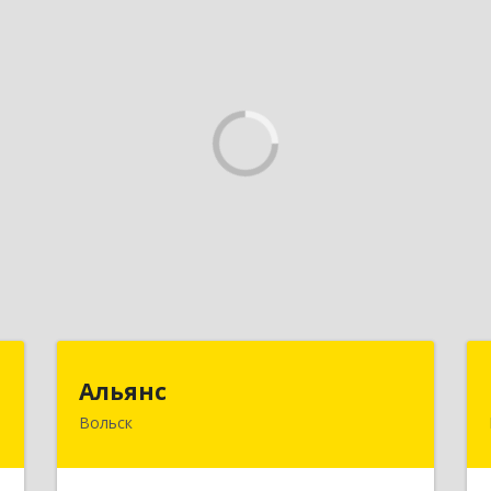
м
Альянс
Альянс
Вольск
,
412900, Саратовская обл, Вольск г,
А
Клочкова ул, дом № 83а