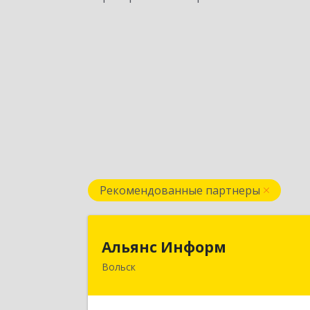
Рекомендованные партнеры
Альянс Инфор
Альянс Информ
Вольск
412906, Саратовская обл, Вольск г
Чернышевского ул, дом № 73