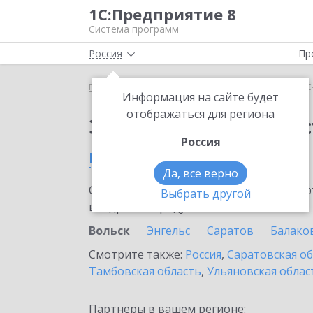
1С:Предприятие 8
Система программ
Россия
Пр
Главная
Сервисы ИТС
1С-Администратор
1С
Информация на сайте будет
отображаться для региона
Заказать 1С-Админис
Россия
в Вольске
Да, все верно
Ознакомьтесь с информационными карт
Выбрать другой
внедрение продукта.
Вольск
Энгельс
Саратов
Балако
Смотрите также:
Россия
,
Саратовская о
Тамбовская область
,
Ульяновская облас
Партнеры в вашем регионе: