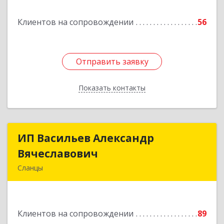
Клиентов на сопровождении
56
Отправить заявку
Отправить заявку
Показать контакты
Назад
ИП Васильев Александр
ИП Васильев Александр
Вячеславович
Вячеславович
Сланцы
Ленинградская обл, Сланцы г, Спортивная ул,
дом № 2
Клиентов на сопровождении
89
Подробнее