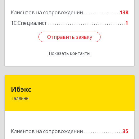
Клиентов на сопровождении
138
1С:Специалист
1
Отправить заявку
Отправить заявку
Показать контакты
Назад
Ибэкс
Ибэкс
Таллинн
Таллин, 13522, ул. Вабаыхумуузеуми, 5/II - 37
Подробнее
Клиентов на сопровождении
35