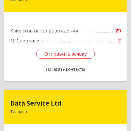
13424, Estonia, Tallinn, Varese tn.10A-45
Подробнее
Клиентов на сопровождении
29
1С:Специалист
2
Отправить заявку
Отправить заявку
Показать контакты
Назад
Data Service Ltd
Data Service Ltd
Таллинн
Estonia, Laulupeo 24, Tallinn, 10128
Подробнее