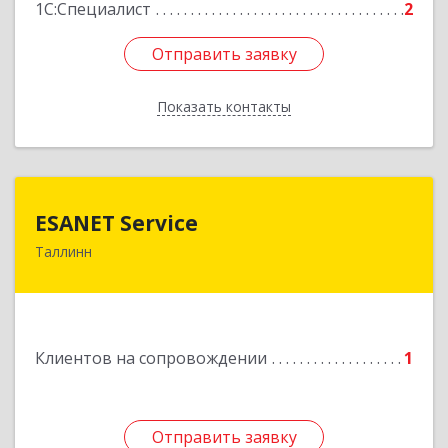
1С:Специалист
2
Отправить заявку
Отправить заявку
Показать контакты
Назад
ESANET Serviсe
ESANET Serviсe
Таллинн
Vana-Louna 19, Tallin 10134, Estonia
Подробнее
Клиентов на сопровождении
1
Отправить заявку
Отправить заявку