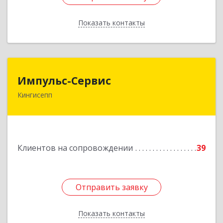
Показать контакты
Назад
Импульс-Сервис
Импульс-Сервис
Кингисепп
188480, Ленинградская обл, Кингисеппский р-н,
Кингисепп г, Воровского ул, дом № 40/15
Подробнее
Клиентов на сопровождении
39
Отправить заявку
Отправить заявку
Показать контакты
Назад