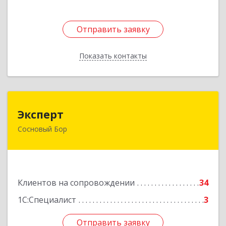
Отправить заявку
Отправить заявку
Показать контакты
Назад
Эксперт
Эксперт
Сосновый Бор
188544, Ленинградская обл, Сосновый Бор г, 50
лет Октября ул, дом № 1
Подробнее
Клиентов на сопровождении
34
1С:Специалист
3
Отправить заявку
Отправить заявку