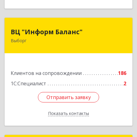
ВЦ "Информ Баланс"
ВЦ "Информ Баланс"
Выборг
188800, Ленинградская обл, Выборгский р-н,
Выборг г, Каменный пер, дом № 2а
Подробнее
Клиентов на сопровождении
186
1С:Специалист
2
Отправить заявку
Отправить заявку
Показать контакты
Назад