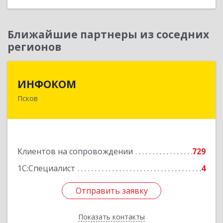
Ближайшие партнеры из соседних
регионов
ИНФОКОМ
ИНФОКОМ
Псков
180000, Псковская обл, Псков г, Советская ул,
дом № 42г
Подробнее
Клиентов на сопровождении
729
1С:Специалист
4
Отправить заявку
Отправить заявку
Показать контакты
Назад