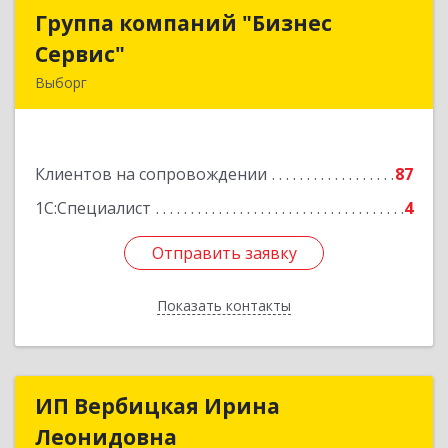
Группа компаний "Бизнес
Группа компаний "Бизнес
Сервис"
Сервис"
Выборг
188800, Ленинградская обл, Выборг г,
Ленинградское шоссе, дом № 13, КЦ "ВЫБОРГ",
пом. 19
Клиентов на сопровождении
87
Подробнее
1С:Специалист
4
Отправить заявку
Отправить заявку
Показать контакты
Назад
ИП Вербицкая Ирина
ИП Вербицкая Ирина
Леонидовна
Леонидовна