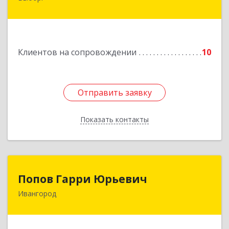
Выборг г, Советская ул, дом № 5, оф.8
Подробнее
Клиентов на сопровождении
10
Отправить заявку
Отправить заявку
Показать контакты
Назад
Попов Гарри Юрьевич
Попов Гарри Юрьевич
Ивангород
Подробнее