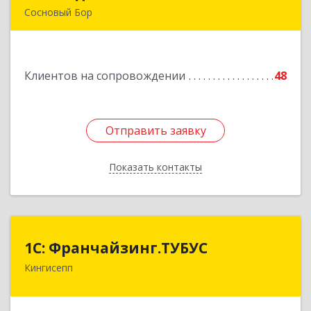
Сосновый Бор
189540, Сосновый Бор г, Героев пр-кт, дом №
55
Клиентов на сопровождении
48
Подробнее
Отправить заявку
Отправить заявку
Показать контакты
Назад
1С: Франчайзинг.ТУБУС
1С: Франчайзинг.ТУБУС
Кингисепп
Подробнее